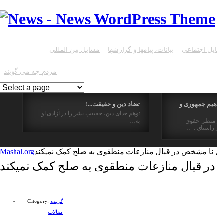
يل اجتماعي
بیانات، پیامها و گزارشها
مسایل بین المللی
گزیده مقالات
مردم چه مي گويند
هیم جمهوری و
تضاد دین و حقیقت...!
توهم خدای دین، حقیقتِ بشر را در آزادی او
ز منظر حقوق
به…
راستای : …
ا مشخص در قبال منازعات منطقوی به صلح کمک نمیکند
Mashal.org
 قبال منازعات منطقوی به صلح کمک نمیکند
گزیده
Category:
مقالات