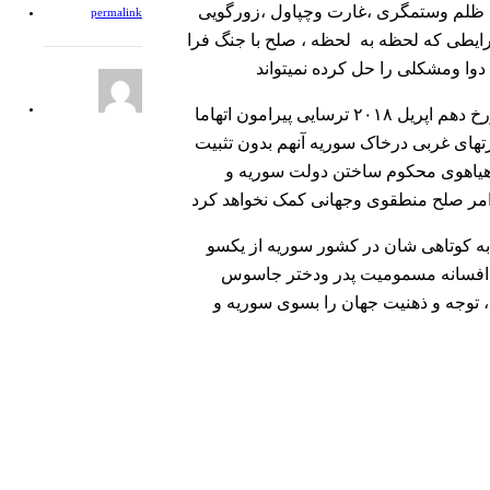
 ، ظلم وستمگری ،غارت وچپاول ،زورگویی
permalink
یطی که لحظه به لحظه ، صلح با جنگ فرا
چنانچه موضعگیری چین در جلسه شورای امنیت سازمان ملل متحد مورخ دهم اپریل ۲۰۱۸ ترسایی پیرامون اتهاما
های غربی درخاک سوریه آنهم بدون تثبیت
 هیاهوی محکوم ساختن دولت سوریه و
ه کوتاهی شان در کشور سوریه از یکسو
با افسانه مسمومیت پدر ودختر جاسوس
، توجه و ذهنیت جهان را بسوی سوریه و