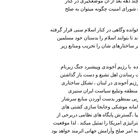
د دهه بعد از آن موضعگیری در کنار
 شورای امنیت چگونه میتوان به صلح
انده وگاهی در کنار اسلام سنی قرار گرفته
تا بتوانند اسلام را بدستان خود مسلمین
 ساختارهای شان را تخریب ومنابع زیر
 با رژیم آخوندی وپیشبرد جنگ زیرنام
ت رساندن اهل تشیع و دست باز گذاشتن
ژیم آخوندی در لبنان ، تشکل ساختاری
ر منطقه وتبلیغ سیاست ایران ستیزی
ی بمنظور بدست آوردن منابع سرشار
سامانه موشکی وجابجا سازی کشتی های
یا ،گسترش پایگاه های نظامی دربرخی از
تیژی امریکا را تمثیل میکند . لذا موقعیت
 امر صلح وآرامش جهانی اثرمند خواهد بود