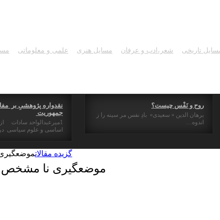
سایل تاریخی
شعر،ادب و عرفان
مسايل هنری
علمی و معلوماتی
مسا
روح و نَفْس چیست؟
نقدواره پژوهشیِ بر مفا
جمهوریت
برهان الدین « سعیدی» بادِ نفس مر سینه را ز
اندوه…
1میرعبدالواحد سادات ا
اساسی و علوم سیاسی در 
گزیده مقالات
موضعگیری ن
موضعگیری نا مشخص در