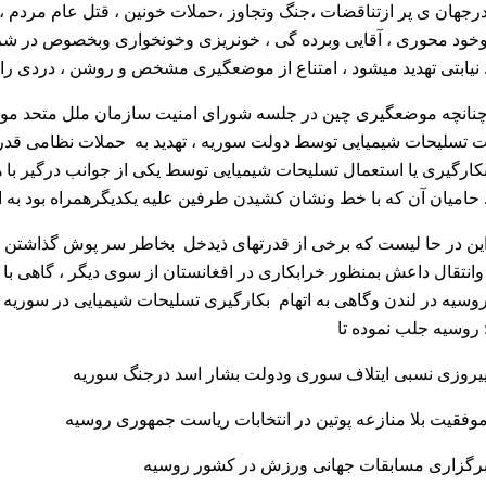
رجهان ی پر ازتناقضات ،جنگ وتجاوز ،حملات خونین ، قتل عام مردم
خود محوری ، آقایی وبرده گی ، خونریزی وخونخواری وبخصوص در شرا
تناع از موضعگیری مشخص و روشن ، دردی را دوا ومشکلی را حل کرده نمیتواند .
 تسلیحات شیمیایی توسط دولت سوریه ، تهدید به حملات نظامی قدرت
کارگیری یا استعمال تسلیحات شیمیایی توسط یکی از جوانب درگیر با
 کشیدن طرفین علیه یکدیگرهمراه بود به امر صلح منطقوی وجهانی کمک نخواهد کرد .
ین در حا لیست که برخی از قدرتهای ذیدخل بخاطر سر پوش گذاشتن ب
انتقال داعش بمنظور خرابکاری در افغانستان از سوی دیگر ، گاهی 
وسیه در لندن وگاهی به اتهام بکارگیری تسلیحات شیمیایی در سوریه 
 جلب نموده تا :
یروزی نسبی ایتلاف سوری ودولت بشار اسد درجنگ سوریه
وفقیت بلا منازعه پوتین در انتخابات ریاست جمهوری روسیه
رگزاری مسابقات جهانی ورزش در کشور روسیه