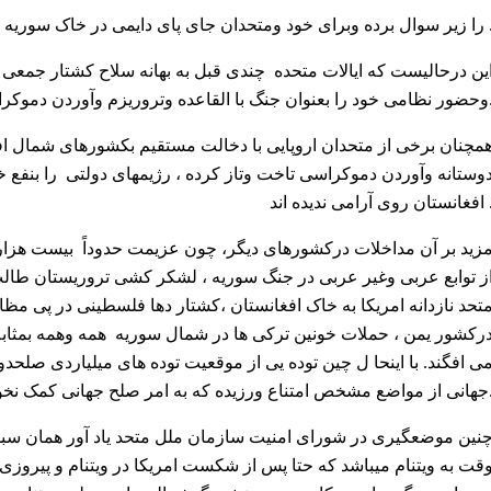
برای خود ومتحدان جای پای دایمی در خاک سوریه تگا پوه کنند .
ین درحالیست که ایالات متحده چندی قبل به بهانه سلاح کشتار جمعی 
وتروریزم وآوردن دموکراسی در افغانستان رقم زد.
مچنان برخی از متحدان اروپایی با دخالت مستقیم بکشورهای شمال اف
وستانه وآوردن دموکراسی تاخت وتاز کرده ، رژیمهای دولتی را بنفع خو
ن روی آرامی ندیده اند .
زید بر آن مداخلات درکشورهای دیگر، چون عزیمت حدوداً بیست هزار
ز توابع عربی وغیر عربی در جنگ سوریه ، لشکر کشی تروریستان طالب
تحد نازدانه امریکا به خاک افغانستان ،کشتار دها فلسطینی در پی مظا
رکشور یمن ، حملات خونین ترکی ها در شمال سوریه همه وهمه بمثاب
ی افگند. با اینحا ل چین توده یی از موقعیت توده های میلیاردی 
 که به امر صلح جهانی کمک نخواهد کرد.
نین موضعگیری در شورای امنیت سازمان ملل متحد یاد آور همان سبو
قت به ویتنام میباشد که حتا پس از شکست امریکا در ویتنام و پیروز