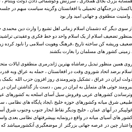
مسایه بزرگ بجای همکاری ، سرزنش وگوشمالی دادن دولت ویتنام ، چن
اکستان درجنگهای تحمیلی با افغانستان وگزینه سیاست مبهم در جلسه
طقوی و جهانی امید وار بود .
ز سوی دیگر که دشمنان اسلام زمانی اهل تشیع را وارث دین محمدی خو
منظور تضعیف اسلام از یک اسلام واحد دو خط فکری وعقیدتی تراشیدند 
عیف وریشه کن ساخته تاریخ ،فرهنگ وهویت اسلامی را نابود کرده زیر
ر های مسلمان را بغارت بکشند .
وی همین منظور تبدیل رضاشاه بهترین ژاندرمری منطقوی ایالات متحده
سلام برضد اتحاد شوروی وقت در افغانستان ، حمله به عراق وبه قدر
ولت ایران در عراق ، تشکیل ونیرومندی روز افزون حزب الله بکمک ر
یرومند خوثی های متمایل به ایران در یمن ، دست باز گذاشتن ایران د
ترساندن کشورهای عربی وفروش سیل آسای اسلحه به کشورهای عرب
بیعی شرق میانه وکشورهای حوزه خلیج ،ایجاد پایگاه های نظامی ، 
ولپیکر در آبهای عمان ، خلیج ودیگر نقاط ابحار جنوب وجنوب شرق آس
شور های آسیای میانه در واقع درونمایه یپیشرفتهای نظامی بعدی واسترا
اعتبار چین در عرصه جهانی بزرگتر از موضعگیری آنکشورمیباشد که به