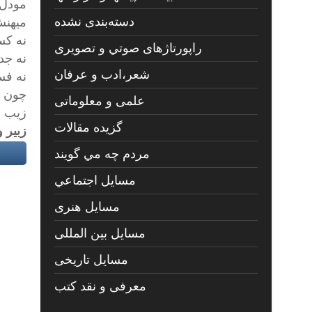
مودل
دسته‌بندی نشده
ميهنش
نه كس
راپورتاژهای صوتي و تصويری
نه جد
شعر،ادب و عرفان
نه فس
چون ك
علمی و معلوماتی
زيب د
گزیده مقالات
زبير 
مردم چه مي گويند
مسايل اجتماعي
مسايل هنری
مسایل بین المللی
مسایل تاریخی
معرفی و نقد کتب