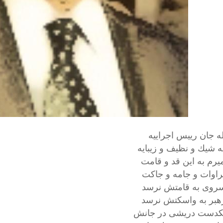
له جان رييس اجراييه
ه شيك و نظيف و زيبايه
يرم به اين قد و قامت
راوات و جامه و جاكت
روى به قامتش نرسد
هبر به واسكتش نرسد
كدست دريشى در جانش