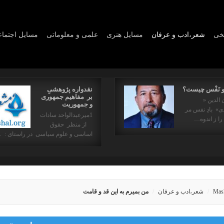
یخی
شعر،ادب و عرفان
مسايل هنری
علمی و معلوماتی
مسايل اجتما
و نَفْس چیست؟
نقدواره پژوهشیِ
بر مفاهیم جمهوری
 الدین «
و جمهوریت
» بادِ نفس مر
1میرعبدالواحد سادات
را ز اندوه…
از منظر حقوق
اساسی و علوم سیاسی در راستای : 
Mas
شعر،ادب و عرفان
من بميرم به اين قد و قامت