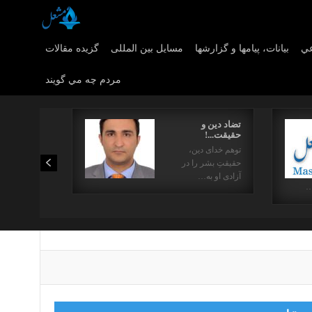
عي
بیانات، پیامها و گزارشها
مسایل بین المللی
گزیده مقالات
مردم چه مي گويند
تضاد دین و
حقیقت...!
توهم خدای دین،
حقیقتِ بشر را در
آزادی او به…
…