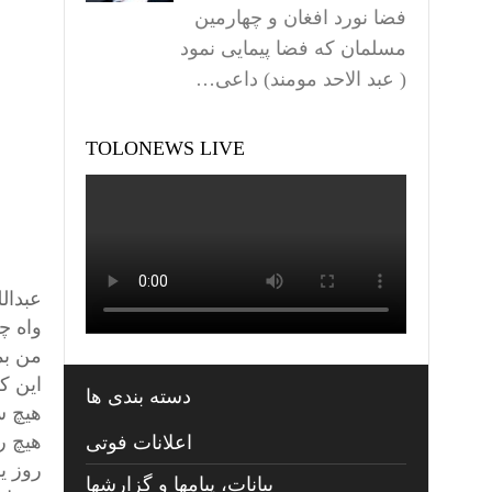
فضا نورد افغان و چهارمین
مسلمان که فضا پیمایی نمود
( عبد الاحد مومند) داعی…
TOLONEWS LIVE
عبدال
واه چ
من بم
اين ك
دسته بندی ها
هيچ س
هيچ ر
اعلانات فوتی
روز ي
بیانات، پیامها و گزارشها