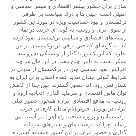
سازي براي حضور بيشتر اقتصادي و سپس سياسي و
امنيتي است. چيني ها با درك سياست بي طرفي
تركمستان و نبود حساسيت ويژه در مورد اين كشور
از سوي ايران و روسيه به گونه اي خزنده در تمام
زمينه های اقتصادي و سياسي تركمنستان نفوذ كرده
اند. به گونه اي كه حتي برخي در تركمنستان بر اين
نظرند که این کشور با گذار از وابستگي به روسيه
ممكن است به دامن چين بيفتد. در اين حال هر چند
افزايش نفوذ سياسي چین در تركمنستان از سويي در
شرايط كنوني چندان تهديد عمده امنيتي براي ايران به
شمار نمي رود، اما حضور گسترده چين جدا از كاهش
توان مانور اقتصادي و سرمايه گذاري اتحاديه اروپا و
روسيه به منافع اقتصادي ايران( همچون حضور قبلي
ايران در يولوتان جنوبي(نام میدان گازی در جنوب
ترکمنستان) و پروژه ساخت راه آهن) نيز آسيب مي
رساند. چرا كه فرصت هاي و بسترهاي سرمايه
گذاري و حضور ايران در اين كشور همسايه گسترده