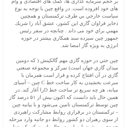
بر حجم سرمایه گذاری ها، کمک های اقتصادی و وام
های خود افزوده است. در واقع چين با توجه به نوع
سياست خارجي بي طرف تركمنستان و همچنين
ذخاير فراوان گازي اين كشور، عشق آباد را شريك
مهمي براي خود می داند . چنانچه در سفر رئيس
جمهور چين سيزده سند همكاري بيشتر در حوزه
انرژي به ويژه گاز امضا شد.
چين حتي در حوزه گازي مهم گالكينش ( كه دومين
ميدان گازي جهان است) تمركز و مجموعه صنعتي
گازي در آن افتتاح كرده و قرار است همزمان با
سرعت بخشیدن به کار ساخت خط C چین – آسیای
میانه، هر چه سریع تر ساخت خط Dرا آغاز كند. در
همين حال بايد دانست كه اكنون بیش از ۵۱ درصد گاز
چین توسط ترکمنستان تامین می‌شود و با بیانیه چین
– ترکمنستان در برقراری روابط مشارکت راهبردی
از سوی رهبران دو کشور روابط دو جانبه وارد مرحله
جدیدی می شود. اين امر در حالي است كه پکن تنها