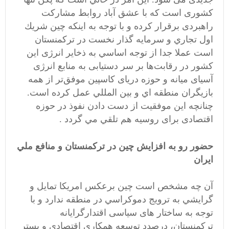
کشوری است که با عشق آباد روابط مشارکت
راهبردی برقرار کرده و با توجه به اينكه چين شريك
اول تجاري و سرمايه گذار نخست در تركمنستان
است عملا جدا از توجه اساسي به ذخایر انرژی اين
كشور در رقابت‌ها بر سر دستیابی به منابع انرژی
آسیای میانه و حوزه‌ دریای كاسپين موفق‌تر از همه
بازيگران منطقه اي و بين المللي عمل کرده است.
چنانچه اين موفقيت از دست دادن نفوذ در حوزه
اقتصادی برای روسیه هم تلقي مي گردد .
حضور رو به افزايش چين در تركمنستان و منافع ملي
ايران
آن چه مشخص است چين برعكس امريكا تمايل و
گرايشي به ترویج دموكراسي در منطقه ندارد و با
توجه به ساختار های سیاسی اقتدارگرایانه
تركمنستان، درصدد توسعه همكاري اقتصادي و بستر