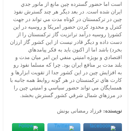
است اما حضور گسترده چين مانع از مانور جدي
ايران شده است. در بعد ديگر هر چند گسترش نفوذ
چين در تركمسنتان در كوتاه مدت مي تواند در جهت
كنترل و محدود كردن حضور امريكا و روسيه در اين
كشور( روسیه درآمد ترانزیت گاز ترکمنستان را از
دست داده و دیگر قادر نیست از این کشور گاز ارزان
بخرد) باشد اما از اكنون بايد به فكر پيامدهاي
اقتصادي و بويژه امنيتي منفي اين امر ميان مدت و
بلند مدت بر منافع ايران بود. چرا كه مسلما نفوذ رو
به افزایش چین در اين كشور جدا از تقويت ابزارها و
كارت هاي تركمنستان در هر گونه روابط همه جانبه با
همسايگان مي تواند حضور سياسي و امنيتي چين را
در مرزهاي شمال شرقي كشور گسترش بخشد.
نویسنده:
فرزاد رمضانی بونش