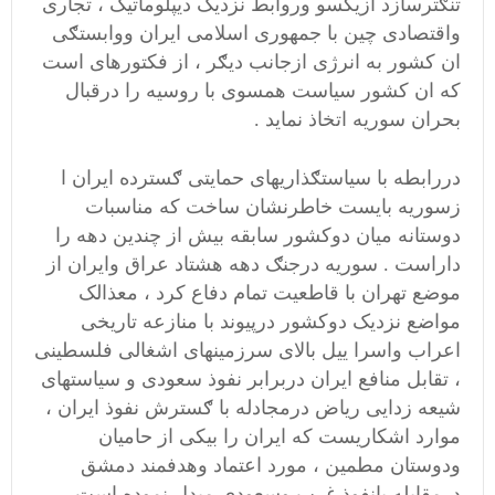
تنګترسازد ازیکسو وروابط نزدیک دیپلوماتیک ، تجاری
واقتصادی چین با جمهوری اسلامی ایران ووابستګی
ان کشور به انرژی ازجانب دیګر ، از فکتورهای است
که ان کشور سیاست همسوی با روسیه را درقبال
بحران سوریه اتخاذ نماید .
دررابطه با سیاستګذاریهای حمایتی ګسترده ایران ا
زسوریه بایست خاطرنشان ساخت که مناسبات
دوستانه میان دوکشور سابقه بیش از چندین دهه را
داراست . سوریه درجنګ دهه هشتاد عراق وایران از
موضع تهران با قاطعیت تمام دفاع کرد ، معذالک
مواضع نزدیک دوکشور درپیوند با منازعه تاریخی
اعراب واسرا ییل بالای سرزمینهای اشغالی فلسطینی
، تقابل منافع ایران دربرابر نفوذ سعودی و سیاستهای
شیعه زدایی ریاض درمجادله با ګسترش نفوذ ایران ،
موارد اشکاریست که ایران را بیکی از حامیان
ودوستان مطمین ، مورد اعتماد وهدفمند دمشق
درمقابله بانفوذ غرب وسعودی مبدل نموده است .