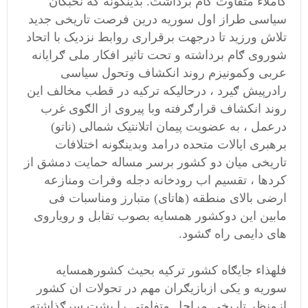
کاملاء متفاوت ګام برداشت. بدینګونه که نخبګان
سیاسی طراز اول سوریه درین فرصت تاریخی جدید
تلاش ورزید تا درجهت برقراری روابط نزدیک با اتحاد
شوروی ګام برداشته و تحت تاثیر افکار ملی ګرایانه
عربی وکمونیزم روند انکشاف وتحول سیاسی
رادرپیش ګیرد ، درحالیکه ترکیه در قطب مخالف این
روند انکشاف قرارګرفته وبا پیروی از الګوی غرب
درعمل ، به عضویت پیمان اتلانتیک شمالی (ناتو)
برهبری ایالات متحده درامد وبدینګونه اختلافات
تاریخی میان دو کشور برسر مساله حمایت دمشق از
کردها ، تقسیم اب رودخانه دجله وفرات ومنازعه
ارضی بالای منطقه (هاتای) متبارز ومناسبات فی
مابین این دوکشور همسایه بصوب تقابل و رویاروی
های دایمی راه ګشود.
فلهذاء جایګاه کشور ترکیه بحیث کشورهمسایه
سوریه و یکی ازبازیګران مهم در تحولات ان کشور
ازمنظر تاریخی مراحل متفاوتی را پشت سرګذاشته