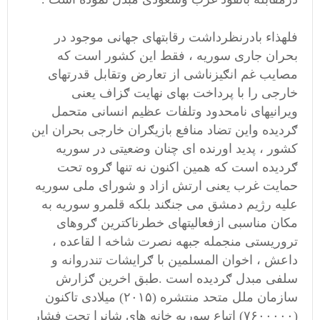
فلهذاء بادرنظرداشت رقابتهای جهانی موجود در
بحران جاری سوریه ، فقط این کشور است که
مصایب غم انګیزناشی از تعارض وتقابل قدرتهای
خارجی را با پرداخت بهای نهایت ګزاف یعنی
ویرانیهای نامحدود وتلفات عظیم انسانی متحمل
ګردیده واین تضاد منافع بازیګران خارجی بحران این
کشور ، پدید اورنده ای چنان وضعیتی در سوریه
ګردیده است که همین اکنون نه تنها ګروه تحت
حمایت غرب یعنی ارتش ازاد و شورای ملی سوریه
علیه رژیم دمشق می جنګند بلکه قلمرو سوریه به
مکان مناسبی ازفعالیتهای خطرناکترین ګروهای
تروریستی منجمله جبهه نصرت شاخه ا لقاعده ،
داعش ، اخوان المسلمین با ګرایشات تندروانه و
سلفی مبدل ګردیده است .طبق اخرین ګزارش
سازمان ملل متحد منتشره (۲۰۱۵) میلادی تاکنون
(۷۶۰۰۰۰۰) اتباع سوریه خانه های شانرا تحت فشار