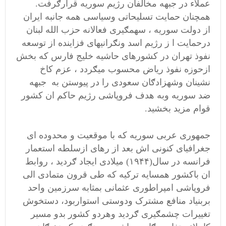
عملاء در جبهه مخالفان رژیم سوریه قرارګرفت.
همچنان حمایت تسلیحاتی وسیاسی همه جانبه ایران
از دولت سوریه ، سهمګیری فعالانه حزب الله لبنان
درحمایت ا ز رژیم اسد ونګرانیهای فزاینده از توسعه
نفوذ تهران در کشورهای حاشیه خلیج فارس که بخش
ازحوزه نفوذ ریاض محسوب میګردد ، عزم کاخ
نشینان وشهزادګان سعودی را در پیوستن به جبهه
ضد سوریه وبه هدف فروپاشی رژیم حاکم ان کشور
قوام مزید بخشید.
جمهوری عربی سوریه که با موقعیت و محدوده ای
جغرافیای کنونی اش بعد از رهای ازسلطه استعمار
فرانسه در سال(۱۹۴۴) میلادی ایجاد ګردید ، روابط
ان باکشور همسایه ترکیه که طی قرون متمادی الی
فروپاشی امپراطوری عثمانی بمثابه سرزمین واحد
بربنیاد منافع مشترک ودوستی استواربود، دستخوش
تغییرات چشمګیری ګردید وهردو کشور بدو مسیر