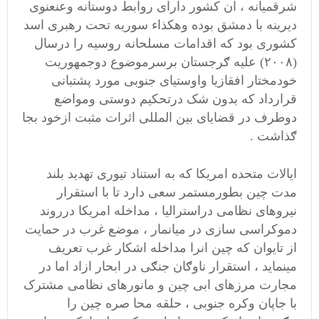
شرقمیانه ، ان کشور دارای روابط دوستانه وعنعنوی
دیرینه با دمشق بوده وهکذاء سوریه تحت رهبری اسد
کشوری بود که اقدامات مسلحانه روسیه را درسال
(۲۰۰۸) علیه ګرجستان برسرموضوع دوجمهوریت
خودمختار افقازیا واوستیای جنوبی مورد پشتبانی
قرارداد که بدون شک درتحکیم دوستی ومواضع
دوطرف در قضایای بین المللی اثرات مثبت ازخود بجا
ګذاشت .
ایالات متحده امریکا که به استناد تیوری تهدید بلند
مدت چین بطورمستمر سعی دارد تا با استقرار
نیروهای نظامی دراسترالیا ، مداخله امریکا درروند
دموکراسی سازی در میانمار ، موضع غرب در حمایت
از تایوان که چین انرا مداخله اشکار غرب تعریف
مینماید ، استقرار ناوګان جنګی در ابحار ازاد اما در
مجارت مرزهای ابی چین و مانورهای نظامی مشترک
با جاپان وکره جنوبی ، حلقه محا صره چین را