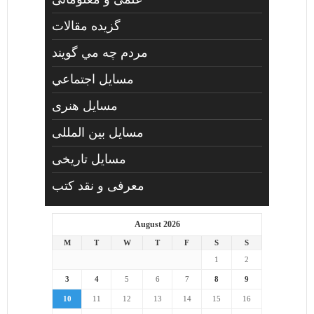
گزیده مقالات
مردم چه مي گويند
مسايل اجتماعي
مسايل هنری
مسایل بین المللی
مسایل تاریخی
معرفی و نقد کتب
August 2026
M
T
W
T
F
S
S
1
2
3
4
5
6
7
8
9
10
11
12
13
14
15
16