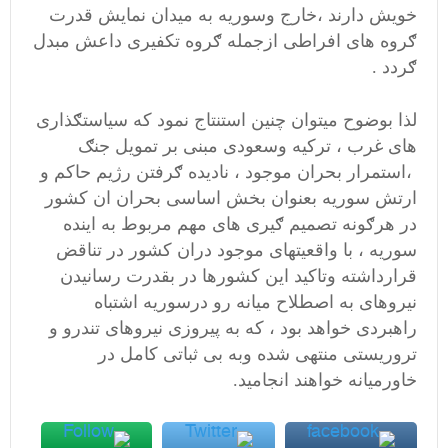
خویش دارند ،خارج وسوریه به میدان نمایش قدرت
ګروه های افراطی ازجمله ګروه تکفیری داعش مبدل
ګردد .
لذا بوضوح میتوان چنین استنتاج نمود که سیاستګذاری
های غرب ، ترکیه وسعودی مبنی بر تمویل جنګ
،استمرار بحران موجود ، نادیده ګرفتن رژیم حاکم و
ارتش سوریه بعنوان بخش اساسی بحران ان کشور
در هرګونه تصمیم ګیری های مهم مربوط به اینده
سوریه ، با واقعیتهای موجود دران کشور در تناقض
قرارداشته وتاکید این کشورها در بقدرت رسانیدن
نیروهای به اصطلاح میانه رو درسوریه اشتباه
راهبردی خواهد بود ، که به پیروزی نیروهای تندرو و
تروریستی منتهی شده وبه بی ثباتی کامل در
خاورمیانه خواهند انجامید.