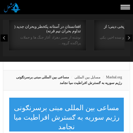
راتاریخی دینی؛ از
افغانستان در آستانه یکخطر وبحران جدید (
تداوم بحران نیم قرنه)
د در دو سده اخیر، یکی
نوشته از بصیر دهزاد آغاز جنگ ها و حملات
پراگنده گروه…
Mashal.org
مسایل بین المللی
مساعی بین المللی مبنی برسرنګونی
رژیم سوریه به ګسترش افراطیت میا نجامد
مساعی بین المللی مبنی برسرنګونی
رژیم سوریه به ګسترش افراطیت میا
نجامد