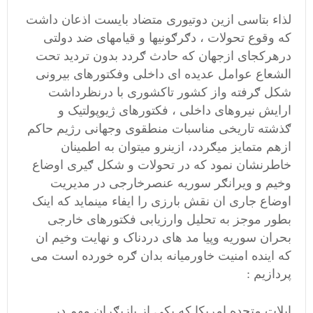
لذاء بتاسی ازین دوتیوری متضاد بایست اذعان داشت
که وقوع تحولات ، دګرګونیها و قیامهای ضد دولتی
درهرکجای ازجهان که حادث ګردد بدون تردید تحت
الشعاع عوامل عدیده ای داخلی وفکتورهای بیرونی
شکل ګرفته واز کشور تاکشوری با درنظرداشت
ارایش نیروهای داخلی ، فکتورهای ژیوپولتیک و
ګذشته تاریخی مناسبات منطقوی وجهانی رژیم حاکم
ازهم متمایز میګردد، ازینرو میتوان به اطمینان
خاطرنشان نمود که در تحولات و شکل ګیری اوضاع
وخیم و ویرانګر سوریه عنصرخارجی در مدیریت
اوضاع جاری ان نقش بارزی را ایفاء مینماید که اینک
بطور موجز به تحلیل وارزیابی فکتورهای خارجی
بحران سوریه وپیا مد های دردناک و نهایت وخیم ان
که اینده امنیت خاورمیانه بدان ګره خورده است می
پردازیم :
ایلات متحده امریکا که یکی از بازیګران مهم در