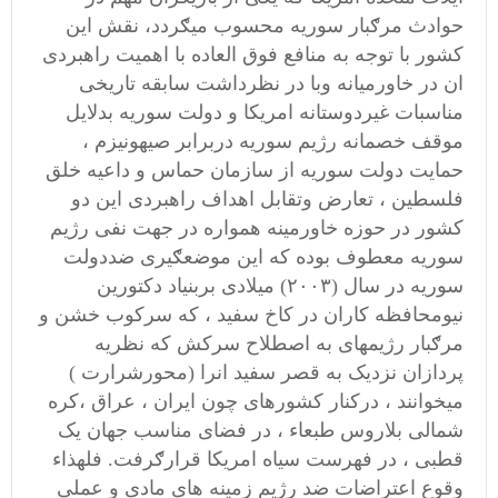
حوادث مرګبار سوریه محسوب میګردد، نقش این
کشور با توجه به منافع فوق العاده با اهمیت راهبردی
ان در خاورمیانه وبا در نظرداشت سابقه تاریخی
مناسبات غیردوستانه امریکا و دولت سوریه بدلایل
موقف خصمانه رژیم سوریه دربرابر صیهونیزم ،
حمایت دولت سوریه از سازمان حماس و داعیه خلق
فلسطین ، تعارض وتقابل اهداف راهبردی این دو
کشور در حوزه خاورمینه همواره در جهت نفی رژیم
سوریه معطوف بوده که این موضعګیری ضددولت
سوریه در سال (۲۰۰۳) میلادی بربنیاد دکتورین
نیومحافظه کاران در کاخ سفید ، که سرکوب خشن و
مرګبار رژیمهای به اصطلاح سرکش که نظریه
پردازان نزدیک به قصر سفید انرا (محورشرارت )
میخوانند ، درکنار کشورهای چون ایران ، عراق ،کره
شمالی بلاروس طبعاء ، در فضای مناسب جهان یک
قطبی ، در فهرست سیاه امریکا قرارګرفت. فلهذاء
وقوع اعتراضات ضد رژیم زمینه های مادی و عملی