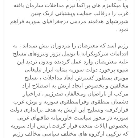
ویا میکانیزم های پراکما تیزم مداخلات سازمان یافته
غرب را درقالب حمایت وپشتبانی ازیک چنین
شورشهای هدفمند مردمی درجغرافیای سوریه فراهم
نمود .
رژیم اسد که معترضان را مزدوران بیش نمیداند ، به
اقدامات سرکوبګرانه با توسل بزور ونیروهای مسلح
علیه معتریضان وارد عمل ګردیده وبدون تردید این
شیوه برخورد دولت سوریه بمثابه ابزار تبلیغاتی
موثری بمنظور ګسترش ابعاد مداخلات ، تسلیح
مخالفین و بخصوص ایجاد ارتش به اصطلاح ازاد
مرکب از ناراضیان ومخالفان ضدرژیم ، دراختیار
دشمنان منطقوی وفرامنطقوی سوریه و بویژه غرب
قرارګرفته وتسلیح این ارتش به هدف براندازی دولت
سوریه در محور سیاست خاورمیانه طاقتهای غربی
بخصوص ایالات متحده قرار ګرفت.ارتش ازاد سوریه
که ترکیبی ازګروه های مختلف سیاسی مخالف رژیم