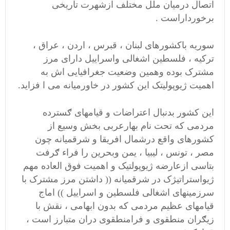
اتصال درمیان ملل مختلف ازشهرت تاریخی
برخورداراست .
سوریه باکشورهای لبنان ، قبرس ، اردن ، عراق ،
ترکیه ، فلسطین اشغالی واسراییل دارای مرز
مشترک بوده وهمین وضعیت جغرافیایی اش به
اهمیت ژیوپولیتک این کشور در خاورمیانه می ا فزاید.
این کشور بدنبال اعتراضات و قیامهای ګسترده
مردمی که تحت نام بهارعربی بخش وسیع از
کشورهای واقع درشمال افریقا و شرقمیانه چون
مصر ، تونس ، لیبیا ، یمن وبحرین را فراء ګرفت
بتاسی ازعارضه ژیوپولتیک و اهمیت فوق العاده مهم
ژیواستراتیژک در شرقمیانه (( داشتن مرز مشترک با
سرزمینهای اشغالی فلسطین و اسراییل )) اماج
قیامهای عظیم مردمی که بدون ابهامی ، نقش با
زیګران منطقوی و فرامنطقوی دران متبارز است ،