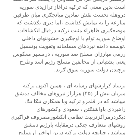
است بدین معنی که ترکیه دراغاز تراژیدی سوریه
دروهله نخست نقش نمادین میانجګری میان طرفین
منازعه را به نمایش کذاشت ،اما دیری نګذشت که
موضعګیری ظاهراء مثبت ترکیه درقبال انکشافات
اوضاع سوریه توام با اوجګیری خشونتهای داخلی
،توسعه دامنه نبردهای مسلحانه وتقویت پوتنسیل
رزمی مبارزان مسلح ضد سوریه ، درمسیر معکوس
یعنی پشتبانی از مخالفین مسلح رژیم اسد وطرح
برچیدن دولت سوریه سوق ګرید.
بربنیاد ګزارشهای رسانه ای ، همین اکنون ترکیه
میزبان بیش از (۴۵) هزاراز نیروهای مخالف دمشق
میباشد که در قلمرو ترکیه وبا همکاری تنګا تنګ
راهبردی باواشنګتن ، سعودی وکشورهای
دیګردرمراکزتربیت نظامی انکشورمصروف فراګیری
روشهای متعارف جنګی درمقابله بارژیم دمشق
میباشد ، چنانچه دولت ترکیه درین اواخیر ازتسلیح