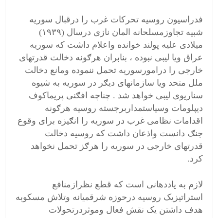
فدراسیون روسیه تحرکات غرب را درقبال سوریه
شبیه تجاوزمسلحانه المان نازی درسال (۱۹۳۹)
میلادی علیه پولند خوانده واعلام داشت که سوریه
عراق ویا لیبی نبوده ، بنابران هرګونه دخالت قدرتهای
خارجی را درامورسوریه تحمل ننموده ومانع دخالت
ملل متحد ویا سازمانهای دیګر در سوریه به شیوه
سناریوی لیبی خواهد شد . چناچه افګنی پریماکوف
دیپلومات وسیاستمداربرجسته روسیه هرګونه
اقدامات نظامی غرب در سوریه را انګیزه برای وقوع
جنګ دانست واذعان داشت که روسیه دخالت
قدرتهای خارجی در سوریه را هرګز تحمل نخواهد
کرد.
لازم به یاددهانی است که قطع نظرازمنافع
استراتیزیک روسیه درحوزه شرقمیانه وتلاش مسکوبه
هدف داشتن یک نقش فعال وموثردرتحولات