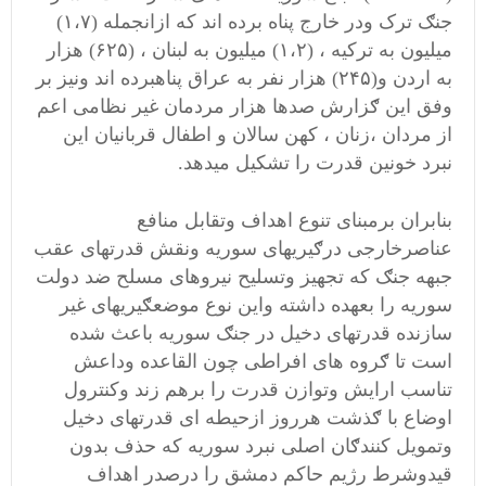
جنګ ترک ودر خارج پناه برده اند که ازانجمله (۱،۷)
میلیون به ترکیه ، (۱،۲) میلیون به لبنان ، (۶۲۵) هزار
به اردن و(۲۴۵) هزار نفر به عراق پناهبرده اند ونیز بر
وفق این ګزارش صدها هزار مردمان غیر نظامی اعم
از مردان ،زنان ، کهن سالان و اطفال قربانیان این
نبرد خونین قدرت را تشکیل میدهد.
بنابران برمبنای تنوع اهداف وتقابل منافع
عناصرخارجی درګیریهای سوریه ونقش قدرتهای عقب
جبهه جنګ که تجهیز وتسلیح نیروهای مسلح ضد دولت
سوریه را بعهده داشته واین نوع موضعګیریهای غیر
سازنده قدرتهای دخیل در جنګ سوریه باعث شده
است تا ګروه های افراطی چون القاعده وداعش
تناسب ارایش وتوازن قدرت را برهم زند وکنترول
اوضاع با ګذشت هرروز ازحیطه ای قدرتهای دخیل
وتمویل کنندګان اصلی نبرد سوریه که حذف بدون
قیدوشرط رژیم حاکم دمشق را درصدر اهداف