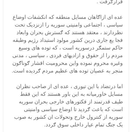
قرارګرفت .
عده ای ازاګاهان مسایل منطقه که انکشفات اوضاع
سیاسی ، اجتماعی وامنیتی سوریه را ازنزدیک تحت
نظردارند ، معتقد هستند که ګسترش بحران وابعاد
فجا یع جاری درین کشور مولود استبداد رژیم وطبقه
حاکم ستمګر درسوریه است ، که توده های وسیع
مردم را از حقوق و ازادیهای فردی ، سیاسی ، مدنی
وغیره محروم نموده واین محرومیت اقشار ګوناګون
منجر به عصیان توده های عظیم مردم ګردیده است.
اما درتضاد با این تیوری ، عده ای از صاحب نظران
مسایل خاورمیانه به این باور هستند که این فقط
طیف قدرتمند از فکتورهای خارجی بحران سوریه
است که باعث ګردید تا اوضاع سیاسی وامنیتی
سوریه از کنترول خارج وتحولات ان کشور به صوب
یک جنګ تمام عیار داخلی سوق ګردد.