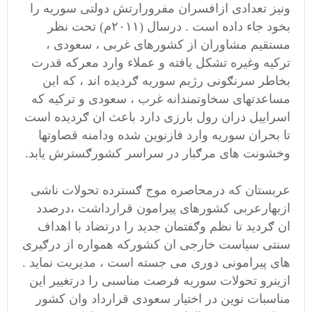
ونیز تعدادی ازافسران مفرورارتش دولتی سوریه را
بخود جاء داده است . درسال (۲۰۱۱م) تحت نظر
مستقیم مشاوران از کشورهای غربی ، سعودی ،
ترکیه وغیره تشکل یافته و عملاء وارد معرکه قدرت
بخاطر سرنګونی رژیم سوریه ګردیده اند ، که این
مساعدتهای سخاوتمندانه غرب ، سعودی و ترکیه که
اسراییل دران رول بارزی دارد باعث ان ګردیده است
تا بحران سوریه وارد فازنوین شده ودامنه قصاوتها
وخشونت های مرګبار در سراسر کشورګسترش یابد.
عربستان که درمحاصره موج ګسترده تحولات ناشی
ازبهارعربی کشورهای پیرامون قرارداشت ،درصدد
ان ګردید تا نظم وګفتمان جدید را درتضاد با اهداف
سنتی سیاست خارجی ان کشورکه همواره از درګیری
های پیرامونی دوری می جسته است ، مدیریت نماید .
ازینرو تحولات سوریه فرصت مناسبی را درتغییر این
مناسبات نوین در اختیار سعودی قرارداد وان کشور