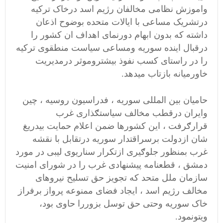
واموزش نظامی مخالفان رژیم اسد درخاک ترکیه
درتشریک مساعی با ایالات متحده بوضوح اذعان
داشته که بدون ابهام دورنمای اهداف ان کشور را
درقبال اینده سوریه ومساعی سیاست منطقوی ترکیه
را در راستای کسب نفوذ بیشتروموثر درمدیریت
خاورمیانه بازتاب میدهد.
حامیان بین المللی سوریه ، فدراسیون روسیه ، چین
وایران درقطب مخالف سیاستګذاری غرب
قرارګرفت ، این کشورها ضمن اعلام حمایت بیدریغ
شان ازدولت برسراقتدار سوریه درتقابل با نقشه
غرب بمنظور جلوګیری ازتکرار سناریوی لیبی در مورد
دمشق ، قطعنامه پیشنهادی غرب را در شورای امنیت
سازمان ملل متحد که تجویز حق تسلیح نیروهای
مخالف رژیم اسد ، ایجاد فضای ممنوعه پرواز برفراز
خاک سوریه وحتی حق توسل بزوررا حاوی بود،
ویتونمود.