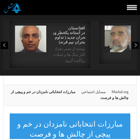
افغانستان
در آستانه یکخطر وب
حران جدید ( تداوم
بحران نیم قرنه)
نوشته از بصیر دهزاد
آغاز جنگ ها و حملات
دها…
پراگنده گروه…
Mashal.org
مسايل اجتماعي
مبارزات انتخاباتی نامزدان در خم و پیچی از
چالش ها و فرصت
مبارزات انتخاباتی نامزدان در خم و
پیچی از چالش ها و فرصت