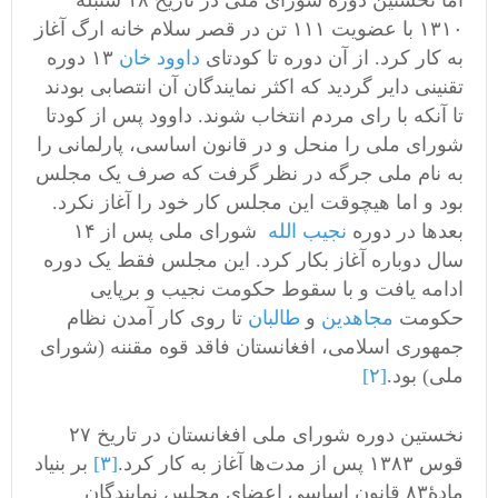
اما نخستین دوره شورای ملی در تاریخ ۱۸ سنبله
۱۳۱۰ با عضویت ۱۱۱ تن در قصر سلام خانه ارگ آغاز
به کار کرد. از آن دوره تا کودتای
داوود خان
۱۳ دوره
تقنینی دایر گردید که اکثر نمایندگان آن انتصابی بودند
تا آنکه با رای مردم انتخاب شوند. داوود پس از کودتا
شورای ملی را منحل و در قانون اساسی، پارلمانی را
به نام ملی جرگه در نظر گرفت که صرف یک مجلس
بود و اما هیچوقت این مجلس کار خود را آغاز نکرد.
بعدها در دوره
نجیب الله
شورای ملی پس از ۱۴
سال دوباره آغاز بکار کرد. این مجلس فقط یک دوره
ادامه یافت و با سقوط حکومت نجیب و برپایی
حکومت
مجاهدین
و
طالبان
تا روی کار آمدن نظام
جمهوری اسلامی، افغانستان فاقد قوه مقننه (شورای
ملی) بود.
[۲]
نخستین دوره شورای ملی افغانستان در تاریخ ۲۷
قوس ۱۳۸۳ پس از مدت‌ها آغاز به کار کرد.
[۳]
بر بنیاد
مادۀ۸۳ قانون اساسی اعضای مجلس نمایندگان