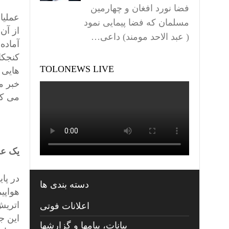
فضا نورد افغان و چهارمین
مسلمان که فضا پیمایی نمود
( عبد الاحد مومند) داعی…
آماده
کنجکا
TOLONEWS LIVE
هایی 
خبر م
می کن
یک عر
در پا
دسته بندی ها
هواپی
اتریش
اعلانات فوتی
این ج
بیانات، پیامها و گزارشها