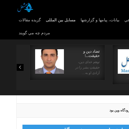
عي
بیانات، پیامها و گزارشها
مسایل بین المللی
گزیده مقالات
مردم چه مي گويند
تضاد دین و
حقیقت...!
توهم خدای دین،
حقیقتِ بشر را در
آزادی او به…
…
دگاه وین بود‎