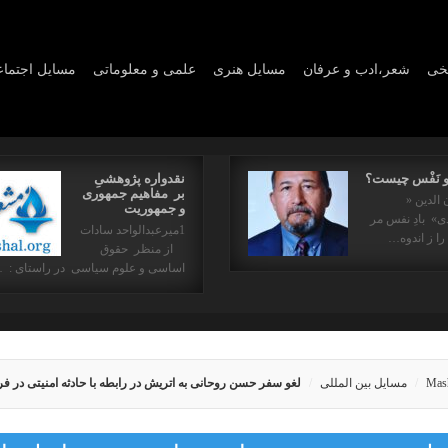
یخی
شعر،ادب و عرفان
مسايل هنری
علمی و معلوماتی
مسايل اجتما
و نَفْس چیست؟
نقدواره پژوهشیِ
بر مفاهیم جمهوری
 الدین «
و جمهوریت
» بادِ نفس مر
1میرعبدالواحد سادات
را ز اندوه…
از منظر حقوق
اساسی و علوم سیاسی در راستای : 
Mas
مسایل بین المللی
لغو سفر حسن روحانی به اتریش در رابطه با حادثه امنیتی در فرو