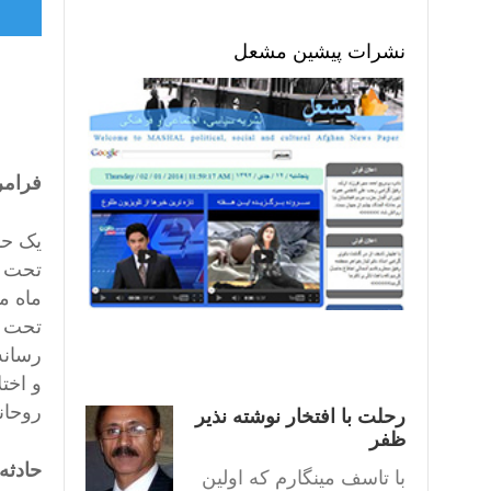
نشرات پیشین مشعل
فرامر
یک حا
تحت ا
تحت ت
رسانه
و اخت
روحان
رحلت با افتخار نوشته نذیر
ظفر
حادثه
با تاسف مینگارم که اولین