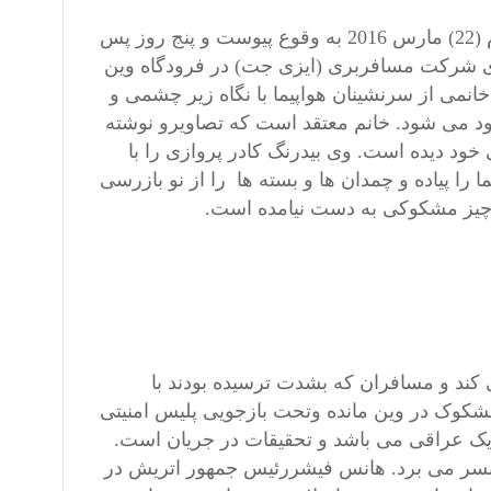
عملیات تروریستی اعضای داعش در بروکسل در تاریخ بیست و دوم (22) مارس 2016 به وقوع پیوست و پنج روز پس
 بیست و ششم (26) مارس 2016، یک هواپیمای شرکت مسافربری (ایزی جت) در فرودگاه وین
 خانمی از سرنشینان هواپیما با نگاه زیر چشمی و
ود می شود. خانم معتقد است که تصاویرو نوشته
ود دیده است. وی بیدرنگ کادر پروازی را با
 را پیاده و چمدان ها و بسته ها را از نو بازرسی
 چیز مشکوکی به دست نیامده است.
 کند و مسافران که بشدت ترسیده بودند با
مشکوک در وین مانده وتحت بازجویی پلیس امنیتی
یک عراقی می باشد و تحقیقات در جریان است.
نش بسر می برد. هانس فیشررئیس جمهور اتریش در