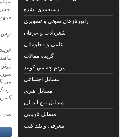
بخشی 
دسته‌بندی نشده
جمهور
راپورتاژهای صوتي و تصويری
شعر،ادب و عرفان
ترس ا
علمی و معلوماتی
اتریش
گزیده مقالات
پناهند
مردم چه مي گويند
سوریه
مسايل اجتماعي
می گو
نزدیک
مسايل هنری
کشور 
مسایل بین المللی
سی و ی
مسایل تاریخی
معرفی و نقد کتب