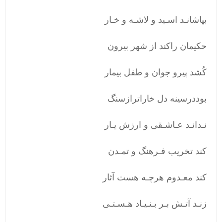
بپاشانـد اسـید و لاشـه و خـار
حکیمان راکند از شهر بیرون
کُشد پیرو جوان و طفل بیمار
بوددرسینه دل خاراترازسنگ
نـدانـد عـاشـقی و ارزش یـار
کند تخریب فـرهنگ و تمـدن
کند معـدوم هرچـه هست آثار
زنـد آتـش بـر بـنـیـاد هـسـتـی