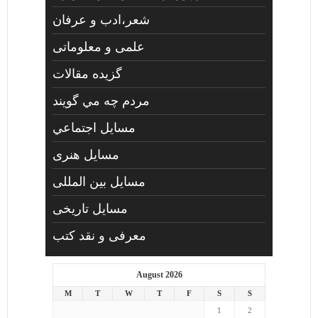
شعر،ادب و عرفان
علمی و معلوماتی
گزیده مقالات
مردم چه مي گويند
مسايل اجتماعي
مسايل هنری
مسایل بین المللی
مسایل تاریخی
معرفی و نقد کتب
August 2026
M
T
W
T
F
S
S
1
2