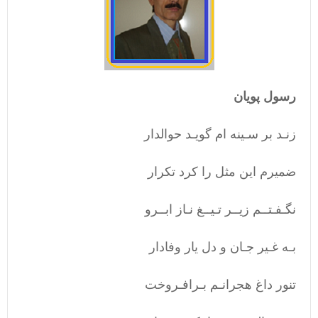
رسول پویان
زنـد بر سـینه ام گویـد حوالدار
ضمیرم این مثل را کرد تکرار
نگـفـتــم زیــر تـیــغ نـاز ابــرو
بـه غـیر جـان و دل یار وفادار
تنور داغ هجرانـم بـرافـروخت