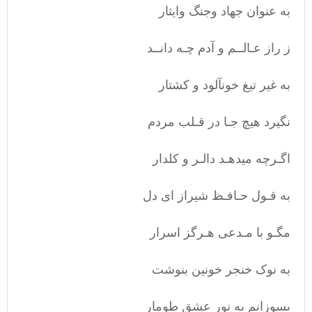
به عنوان جهاد وجنگ وایثار
ز راز عـالــم و آدم چـه دانــد
به غیر تیغ خون‏آلود و کشتار
نگیرد هیچ جـا در قـلب مردم
اگـرچه می‏دهـد دالـر و کلدار
به قـول حـافـظ شیراز ای دل
مگـو با مـدعی هـرگز اسرار
به نوک خنجر خونین بنوشت
بسوزانم به نور عشق طومار