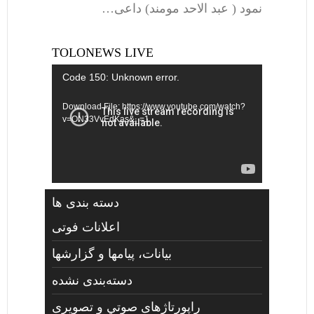
نمود ( عبد الاحد مومند) داعی…
TOLONEWS LIVE
Video
Code 150: Unknown error.
Player
Download File: https://www.youtube.com/watch?
v=ON33VvEdKas&_=1
دسته بندی ها
اعلانات فوتی
بیانات، پیامها و گزارشها
دسته‌بندی نشده
راپورتاژهای صوتي و تصويری