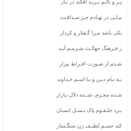
پـر و بالـم بـریـد افکند در نـار
نیـابی در نهـادم جـز صـداقـت
یکی باشد مـرا گـفتار و کردار
ز فـرهنگ جهالـت شـرمـم آیـد
شـدم از صـورت افـراط بیزار
بـه نـام دیـن و بـا اسـم خـداوند
شـده مجـرم، شــده دلال بـازار
بـرد حلـقـوم پاک نـسـل انسـان
کند جسـم لطیـف زن سنگـسار