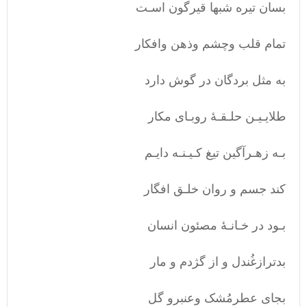
بسان تیره شبها قیرگون اسـت
تمام قلب وچشم وذهن وافکار
به مثل بردگان در گوش دارد
طلایـیـن حلـقـۀ روبـای مکار
بـه زهـرآگین تیغ کـیـنـه دایـم
کند جسم و روان خلـق افگار
بـود در خـانـۀ مصئون انسان
بدترازغُندل و از گژدم و مار
بجای عطرمُشک وعنبرو گل