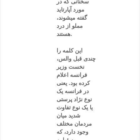
سخنانی که در
مورد آپارتاید
گفته میشوند،
مملو از درد
هستند.
این کلمه را
چندی قبل والس،
نخست وزیر
فرانسه اعلام
کرده بود. یعنی
در فرانسه یک
نوع نژاد پرستی
یا یک نوع تفاوت
شدید میان
مردمان مختلف
وجود دارد، که
مسئولین