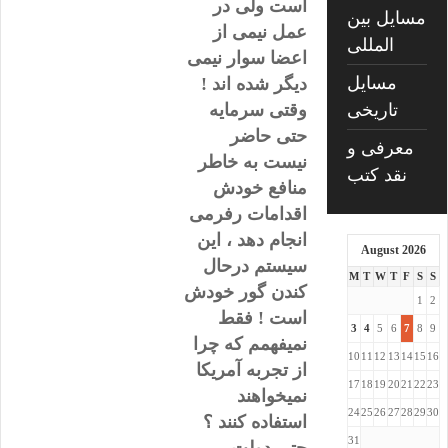
است ولی در
مسایل بین
عمل نیمی از
المللی
اعضا سوار نیمی
مسایل
دیگر شده اند !
تاریخی
وقتی سرمایه
حتی حاضر
معرفی و
نیست به خاطر
نقد کتب
منافع خودش
اقدامات رفرمی
انجام دهد ، این
August 2026
سیستم درحال
M
T
W
T
F
S
S
کندن گور خودش
1
2
است ! فقط
3
4
5
6
7
8
9
نمیفهمم که چرا
10
11
12
13
14
15
16
از تجربه آمریکا
17
18
19
20
21
22
23
نمیخواهند
24
25
26
27
28
29
30
استفاده کنند ؟
31