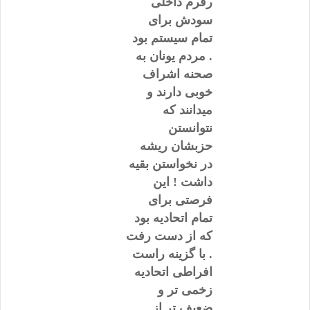
رفرم داخلی
سودش برای
تمام سیستم بود
. مردم یونان به
صحنه اشراف
خوبی دارند و
میدانند که
نتوانستن
حزبشان ریشه
در نخواستن بقیه
داشت ! این
فرصتی برای
تمام اتحادیه بود
که از دست رفت
. با گزینه راست
افراطی اتحادیه
زخمی تر و
ضعیف تر از