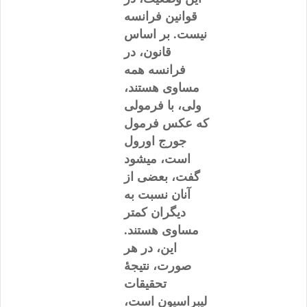
قوانین فرانسه
نیست. بر اساس
قانون، در
فرانسه همه
مساوی هستند،
ولی، با فرمولی
که عکس فرمول
جورج اورول
است، میشود
گفت، بعضی از
آنان نسبت به
دیگران کمتر
مساوی هستند.
این، در هر
صورت، نتیجۀ
تحقیقات
لیبراسیون است،