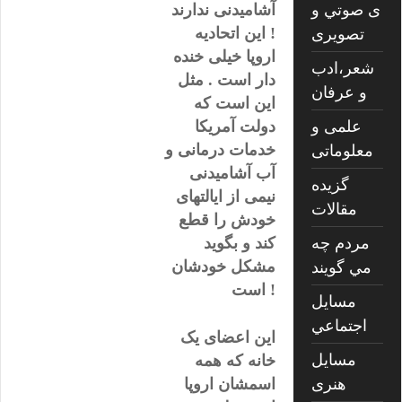
ی صوتي و
آشامیدنی ندارند
! این اتحادیه
تصويری
اروپا خیلی خنده
شعر،ادب
دار است . مثل
و عرفان
این است که
علمی و
دولت آمریکا
خدمات درمانی و
معلوماتی
آب آشامیدنی
گزیده
نیمی از ایالتهای
مقالات
خودش را قطع
مردم چه
کند و بگوید
مشکل خودشان
مي گويند
است !
مسايل
اجتماعي
این اعضای یک
مسايل
خانه که همه
هنری
اسمشان اروپا