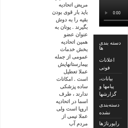
مریض اتحادیه
باید بار قوی بودن
بقیه را به دوش
بگیرند . یونان به
عنوان عضو
همین اتحادیه
دسته بندی
ها
بخش خدمات
عمومی از جمله
اعلانات
بیمارستانهایش
فوتی
عملا تعطیل
بیانات،
است . امکانات
پیامها و
ساده پزشکی
گزارشها
ندارند ، طرف
اسما در اتحادیه
دسته‌بندی
اروپا است ولی
نشده
عملا نیمی از
راپورتاژها
مردم آب