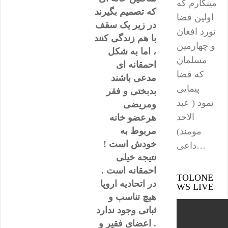
مینگارم که
که تصمیم بگیرند
اولین فضا
در زیر یک سقف
نورد افغان
با هم زندگی کنند
و چهارمین
، اما به شکل
مسلمان
احمقانه ای
که فضا
مدعی باشند
پیمایی
بدبختی و فقر
نمود ( عبد
ومریضی
الاحد
هرعضو خانه
مربوط به
مومند)
خودش است !
داعی…
نتیجه خیلی
احمقانه است .
TOLONE
در اتحادیه اروپا
WS LIVE
هیچ تناسب و
ثباتی وجود ندارد
. اعضای فقیر و