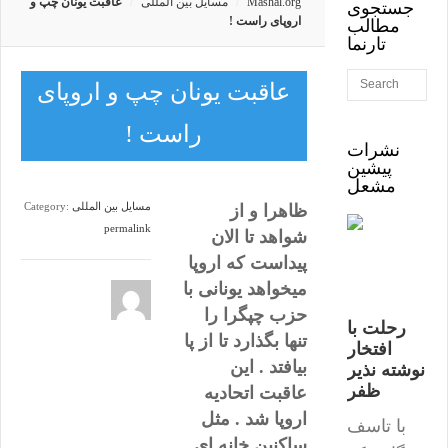
Mashal.org
مسایل بین المللی
عاقبت یونان چپ و
جستجوی
اروپای راست !
مطالب
تارنما
عاقبت یونان چپ و اروپای
راست !
نشرات
پیشین
مشعل
مسایل بین المللی
Category:
ظاهرا و از
permalink
شواهد تا الان
پیداست که اروپا
میخواهد یونانی با
حزب چپگرا را
رحلت با
تنها بگذارد تا از پا
افتخار
بیافتد . این
نوشته نذیر
ظفر
عاقبت اتحادیه
اروپا شد . مثل
با تاسف
ساکنین خانه ای