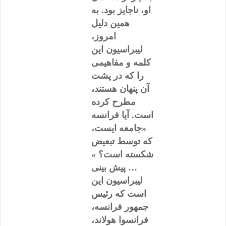
او، ناجایز بود. به
همین دلیل
امروز،
لیبراسیون این
کلمه و مفاهیمی
را که در پشت
آن پنهان هستند،
مطرح کرده
است. آیا فرانسه
«جامعه ایست،
که توسط تبعیض
شکسته است؟ »
… پیش بینی
لیبراسیون این
است که رئیس
جمهور فرانسه،
فرانسوا هولاند،