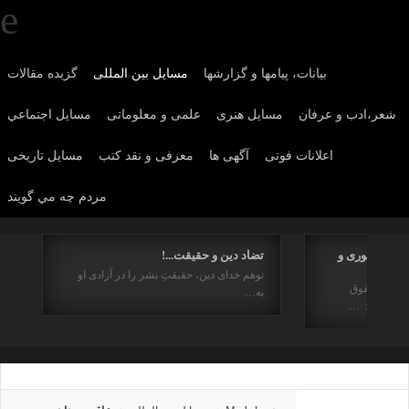
بیانات، پیامها و گزارشها
مسایل بین المللی
گزیده مقالات
شعر،ادب و عرفان
مسايل هنری
علمی و معلوماتی
مسايل اجتماعي
اعلانات فوتی
آگهی ها
معرفی و نقد کتب
مسایل تاریخی
مردم چه مي گويند
هیم جمهوری و
تضاد دین و حقیقت...!
توهم خدای دین، حقیقتِ بشر را در آزادی او
ز منظر حقوق
به…
راستای : …