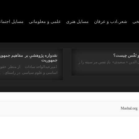
یخی
شعر،ادب و عرفان
مسايل هنری
علمی و معلوماتی
مسايل اجتما
و نَفْس چیست؟
نقدواره پژوهشیِ بر مفاهیم جمهور
جمهوریت
 الدین « سعیدی» بادِ نفس مر سینه را ز
1میرعبدالواحد سادات از منظر حقو
ه…
اساسی و علوم سیاسی در راستای : 
Mashal.org