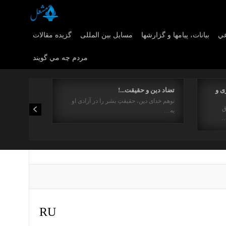
عي
بیانات، پیامها و گزارشها
مسایل بین المللی
گزیده مقالات
مردم چه مي گويند
ی و
تضاد دین و حقیقت...!
توهم خدای دین، حقیقتِ بشر را در آزادی او
ق
به…
…
RU