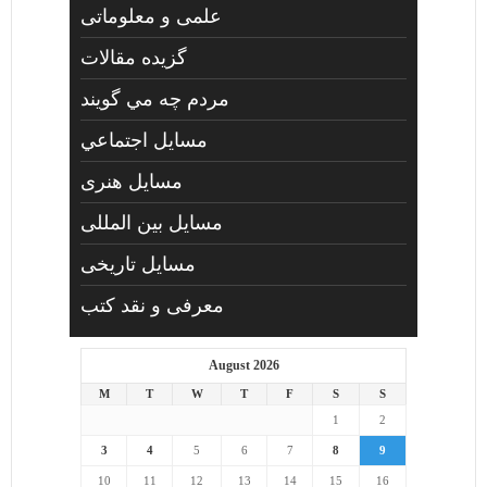
علمی و معلوماتی
گزیده مقالات
مردم چه مي گويند
مسايل اجتماعي
مسايل هنری
مسایل بین المللی
مسایل تاریخی
معرفی و نقد کتب
August 2026
M
T
W
T
F
S
S
1
2
3
4
5
6
7
8
9
10
11
12
13
14
15
16