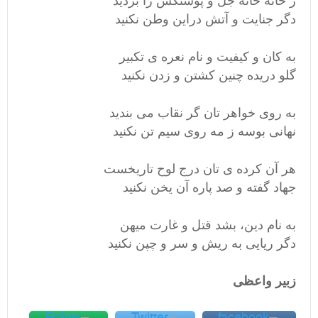
ز خانه خانه جل و پوستكش را برديد
دگر جنايت و آتش دراين وطن نكنيد
به كان و كيفيت و نام نعره ى تكبير
گلو دريده چنين كشتن و زدن نكنيد
به روى خواهر تان گر نقاب مى بنديد
نهانى بوسه ز مه روى سيم تن نكنيد
هر آن كرده ى تان درج لوح تاريخست
جهاد گفته و صد پاره آن يخن نكنيد
به نام دين، بشد قتل و غارت ميهن
دگر ريايى به ريش و سر و چپن نكنيد
زبير واعظى