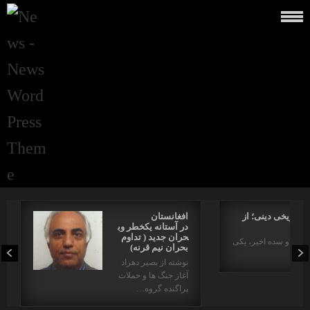
راتاریخی دینی؛ از
افغانستان
در آستانه یکخطر وب
حران جدید ( تداوم
د در دو سده اخیر، یکی
بحران نیم قرنه)
نوشته از بصیر دهزاد
آغاز جنگ ها و حملات
پراگنده گروه…