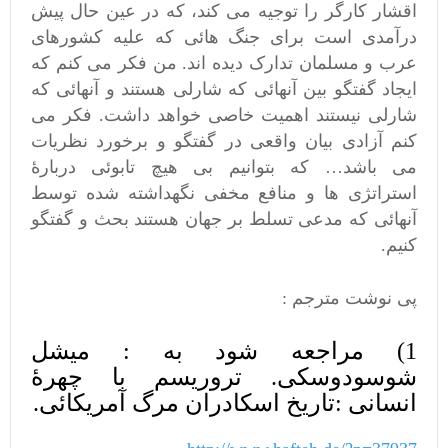
اقشار کارگر را توجیه می کند، که در عین حال پیش
درآمدی است برای جنگ هائی که علیه کشورهای
عرب و مسلمان تدارک دیده اند. من فکر می کنم که
ایجاد گفتگو بین آنهائی که شارلی هستند و آنهائی که
شارلی نیستند اهمیت خاصی خواهد داشت. فکر می
کنم آزادی بیان واقعی در گفتگو و برخورد نظریات
می باشد… که بتوانیم بی هیچ تابوئی دربارۀ
استراتژی ها و منافع مخفی نگهداشته شده توسط
آنهائی که مدعی تسلط بر جهان هستند بحث و گفتگو
کنیم.
پی نوشت مترجم :
1) مراجعه شود به : میشل
شوسودوسکی. تروریسم با چهرۀ
انسانی :تاریخ اسکادران مرگ آمریکائی.