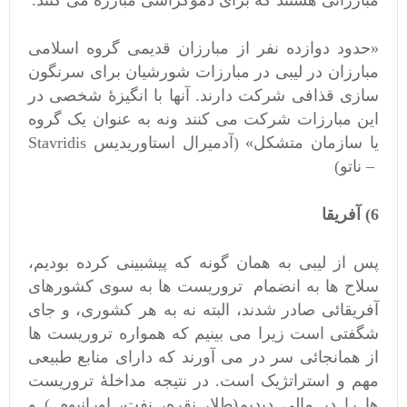
مبارزانی هستند که برای دموکراسی مبارزه می کنند.
«حدود دوازده نفر از مبارزان قدیمی گروه اسلامی
مبارزان در لیبی در مبارزات شورشیان برای سرنگون
سازی قذافی شرکت دارند. آنها با انگیزۀ شخصی در
این مبارزات شرکت می کنند ونه به عنوان یک گروه
یا سازمان متشکل» (آدمیرال استاوریدیس Stavridis
– ناتو)
6) آفریقا
پس از لیبی به همان گونه که پیشبینی کرده بودیم،
سلاح ها به انضمام تروریست ها به سوی کشورهای
آفریقائی صادر شدند، البته نه به هر کشوری، و جای
شگفتی است زیرا می بینیم که همواره تروریست ها
از همانجائی سر در می آورند که دارای منابع طبیعی
مهم و استراتژیک است. در نتیجه مداخلۀ تروریست
ها را در مالی دیدیم(طلا، نقره، نفت، اورانیوم ) و