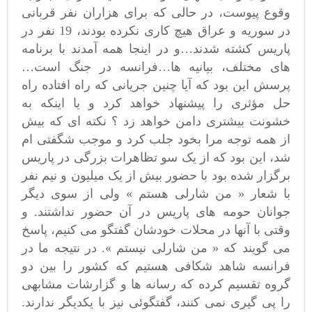
وقوع پیوست، در حالی که برای هزاران نفر قربانی
در سوریه و عراق هیچ کاری نکرده بودند، 19 نفر در
پاریس کشته شدند…و در اینجا همه آمدند با برنامه
های مختلف، بیانیه ها…فرانسه در جنگ است…
پرسش این بود که آیا چنین جریانی که راه افتاده راه
حل مؤثری را پیشنهاد خواهد کرد و یا اینکه به
خشونت بیشتری دامن خواهد زد ؟ نکته ای که بیش
از همه توجه مرا بخود جلب کرد و موجب شگفتی ام
شد، این بود که از یک سو تظاهرات بزرگی در پاریس
برگزار شده بود با حضور بیش از یک میلیون و نیم نفر
با شعار « من شارلی هستم » ولی از سوی دیگر
جوانان حومه های پاریس در آن حضور نداشتند. و
وقتی با آنها در محلات خودشان گفتگو می کنیم، پاسخ
می گویند که « من شارلی نیستم ». در نتیجه ما در
فرانسه شاهد شکافی هستیم که کشور را بین دو
گروه تقسیم کرده که رسانه ها و گزارشات مشابهی
را پی گیری نمی کنند، گفتگوئی نیز با یکدیگر ندارند.