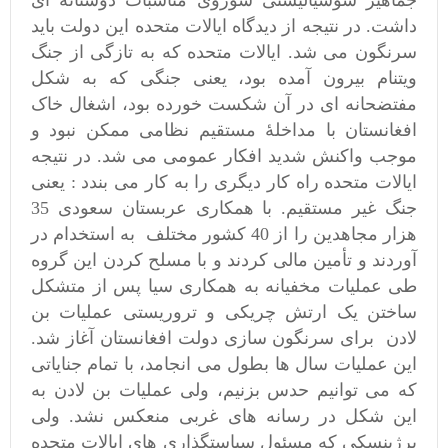
جماهیر سوسیالیستی شوروی مناسبات دوستانه ای
داشت. در نتیجه از دیدگاه ایالات متحده این دولت باید
سرنگون می شد. ایالات متحده که به تازگی از جنگ
ویتنام بیرون آمده بود، یعنی جنگی که به شکل
مفتضحانه ای در آن شکست خورده بود، اشغال خاک
افغانستان با مداخلۀ مستقیم نظامی ممکن نبود و
موجب واکنش شدید افکار عمومی می شد. در نتیجه
ایالات متحده راه کار دیگری را به کار می بندد : یعنی
جنگ غیر مستقیم. با همکاری عربستان سعودی 35
هزار مجاهدین را از 40 کشور مختلف به استخدام در
آوردند و تأمین مالی کردند و با مسلح کردن این گروه
طی عملیات مخفیانه به همکاری سیا پس از متشکل
ساختن یک ارتش چریکی و تروریستی عملیات بن
لادن برای سرنگون سازی دولت افغانستان آغاز شد.
این عملیات سال ها بطول می انجامد، با تمام جنایاتی
که می توانیم حدس بزنیم، ولی عملیات بن لادن به
این شکل در رسانه های غربی منعکس نشد. ولی
برژینسکی که مسئول سیاستگذاری های ایالات متحده