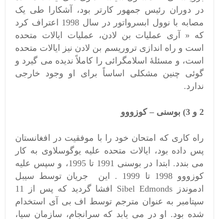
در دوران رئیس جمهور کارتر بود، آشکارا طی یک
مصابه با نوول ابسرواتور در سال 1998 اعتراف کرد
که « آری عملیات بن لادن، عملیات ایالات متحده
است و راه اندازی تروریسم بن لادن نیز ایالات متحده
است، و مسئلۀ اسلامگرائی را کاملاً ندیده می گیرد و
گوئی چنین مشکلی اساساً برای او وجود خارجی
ندارد.
2 و 3) بوسنی – کوزووو
راه کاری که امتحان خود را با موفقیت در افغانستان
پس داده بود، ایالات متحده علیه یوگوسلاوی به کار
می بندد. ابتدا در بوسنی 1991 تا 1995، و سپس علیه
کوزووو 1998 تا 1999 . این جریان توسط سیبل
ادموندز Sibel Edmonds افشا گردید که پس از 11
سپتامبر به عنوان مترجم توسط اف بی آی استخدام
شده بود. او در می یابد که سرانجام، سازمان سیا،