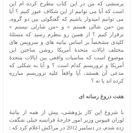
پرسشی که من در این کتاب مطرح کرده ام این
است که آیا می توانیم از این شکاف عبور کنیم ؟ آیا
می توانیم امیدوار باشیم که گفتگوئی بین دو گروه،
بین «من شالی هستم » و «من شارلی نیستم »
برقرار کنیم ؟ از همین رو بنظرم رسید که مسئلۀ
کلیدی مشخصاً بر اساس بیانیه های و سرویس های
مختلف ایالات متحدۀ آمریکا روشن ساختن این
موضوع است که مناسبات واقعی بین ایالات متحدۀ
آمریکا و تروریسم کدام است ؟ و آیا به شکلی که
مدعی آن هستند، آیا واقعاً علیه تروریسم مبارزه
کرده اند یا نه ؟
هفت دروغ رسانه ای
با شروع این کار پژوهشی، پیش از همه از بیانیۀ
لوران فبیوس وزیر امور خارجۀ فرانسه خیلی شگفت
زده شدم، در دسامبر 2012 در مراکش اعلام کرد که :