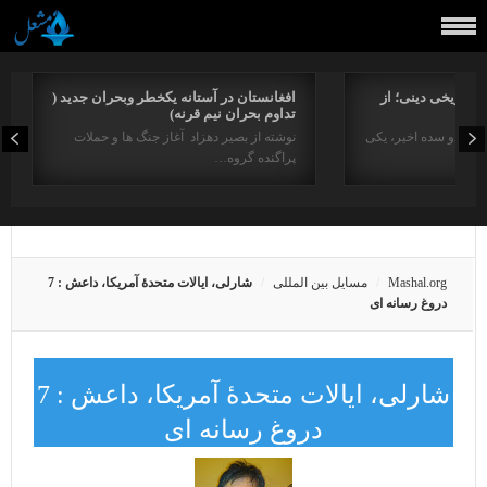
راتاریخی دینی؛ از
افغانستان در آستانه یکخطر وبحران جدید (
تداوم بحران نیم قرنه)
د در دو سده اخیر، یکی
نوشته از بصیر دهزاد آغاز جنگ ها و حملات
پراگنده گروه…
Mashal.org
مسایل بین المللی
شارلی، ایالات متحدۀ آمریکا، داعش : 7
دروغ رسانه ای
شارلی، ایالات متحدۀ آمریکا، داعش : 7
دروغ رسانه ای