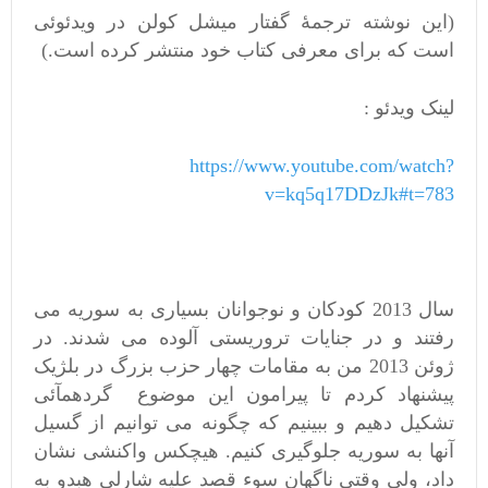
(این نوشته ترجمۀ گفتار میشل کولن در ویدئوئی
است که برای معرفی کتاب خود منتشر کرده است.)
لینک ویدئو :
https://www.youtube.com/watch?
v=kq5q17DDzJk#t=783
سال 2013 کودکان و نوجوانان بسیاری به سوریه می
رفتند و در جنایات تروریستی آلوده می شدند. در
ژوئن 2013 من به مقامات چهار حزب بزرگ در بلژیک
پیشنهاد کردم تا پیرامون این موضوع گردهمآئی
تشکیل دهیم و ببینیم که چگونه می توانیم از گسیل
آنها به سوریه جلوگیری کنیم. هیچکس واکنشی نشان
داد، ولی وقتی ناگهان سوء قصد علیه شارلی هبدو به