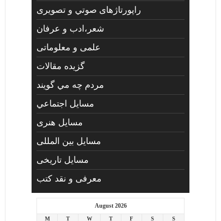
راپورتاژهای صوتي و تصويری
شعر،ادب و عرفان
علمی و معلوماتی
گزیده مقالات
مردم چه مي گويند
مسايل اجتماعي
مسايل هنری
مسایل بین المللی
مسایل تاریخی
معرفی و نقد کتب
August 2026
M
T
W
T
F
S
S