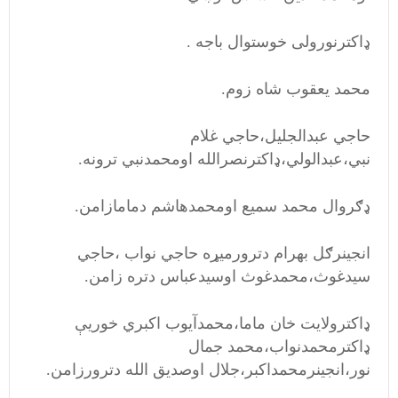
ډاکترنورولی خوستوال باجه .
محمد یعقوب شاه زوم.
حاجي عبدالجلیل،حاجي غلام
نبي،عبدالولي،ډاکترنصرالله اومحمدنبي ترونه.
ډګروال محمد سمیع اومحمدهاشم دمامازامن.
انجینرګل بهرام دترورمیړه حاجي نواب ،حاجي
سیدغوث،محمدغوث اوسیدعباس دتره زامن.
ډاکترولایت خان ماما،محمدآیوب اکبري خوریې
ډاکترمحمدنواب،محمد جمال
نور،انجینرمحمداکبر،جلال اوصدیق الله دترورزامن.