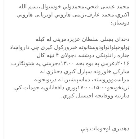
محمد عیسی فتحي،محمدولي خوستوال،بسم الله
اکبري،محمد عارف،زلمی هاروني اوبریالی هاروني
دوستان:
دخدای بښلي سلطان عزیزدمړیني له کبله
ټولوخپلوانواودوستانوته خبرورکول کیږي چې دارواښاد
جنازه راتلونکي دوشنبه دجولای ۴ نیټه کال
۲۰۱۶دغرمې په یوه بجه ۱۳:۰۰دجرمني په شتوتګارت
ښارکې خاوروته سپارل کیږي.دجنازې له
مراسمووروسته، دماسپیښین له دریوبجونه
ترپنځوبجو۱۵:۰۰-۱۷:۰۰پوري دافغانانوپه جومات کې
دنارینه ووفاتحه اخیستل کیږي.
دهدیرې اوجومات پتې