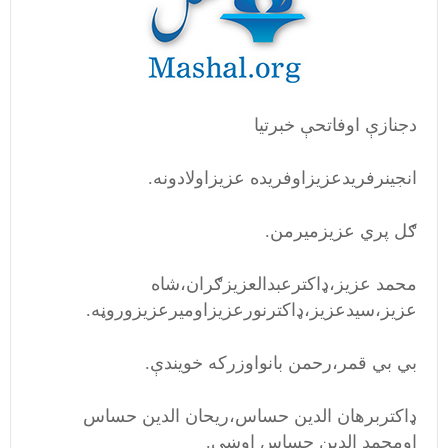
دجنازې اوفاتحې خبرتیا
انجینرفریدعزیزاوفریده عزیزاولادونه.
ګل پري عزیزمیرمن.
محمد عزیز،ډاکترعبدالعزیزګران،شاه
عزیز،سیدعزیز،ډاکترنورعزیزاومیرعزیزوروڼه.
بي بي قمر،رحمن بانواوزرکه خویندې.
ډاکتربرهان الدین حساس،ریحان الدین حساس
اومحمد الدین حساس اوښي.