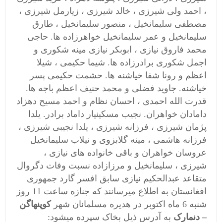
، احمد ولی شیرزی ، خالد شیرزی ، زیارمل شیرزی ،
مصطفی سلیمانخیل ، منصور سلیمانخیل ، طارق
سلیمانخیل و عمر سلیمانخیل خواهرزاده ها. حاجی
محمد فاروق نیازی ، ابوبکر نیازی مینه شکوری و
اجمل شکوری برادرزاده ها. شیما حکیمی ، شیلا
اعظم و رونا شفا خیاشنه ها. حشمت حکیمی پسر
خیاشنه. جاوید فضلی و محمد حنیف اعظم باجه ها.
قدرت الله احمدی ، احسان نظام و احمد مسیح دهزاد
دامادان خواهران. نجيب مسكينيار داماد برادر. یلدا
پژمان شیرزی ، فرزانه شیرزی ، یلدا نجیبی شیرزی ،
فرزانه هاشمی ، مينه گلابزوی و نيلاب سليمانخيل
عروسان خواهران و باقی خانواده های نیازی ،
شیرزی ، سلیمانخیل و مرزازاده نسبت وفات دگروال
متقاعد عبدالحکیم نیازی سابق افسر گارد جمهوری
افغانستان به اطلاع میرسانند که جنازه ساعت 11 روز
شنبه 6 ماه اکتوبر در هدیره مسلمانان شهر
کوپنهاگن
– دنمارک
به آدرس ذیل بخاک سپرده میشود: