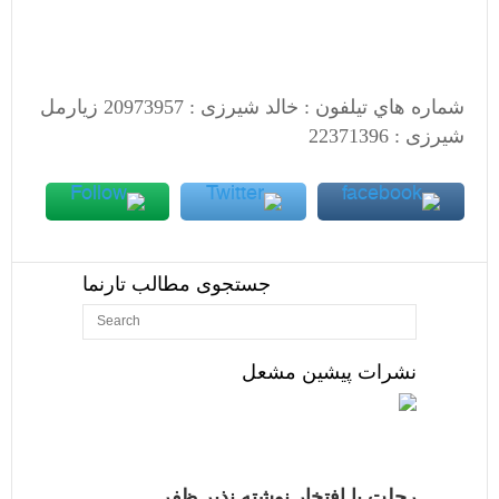
شماره هاي تيلفون : خالد شيرزی : 20973957 زيارمل
شيرزی : 22371396
جستجوی مطالب تارنما
نشرات پیشین مشعل
رحلت با افتخار نوشته نذیر ظفر