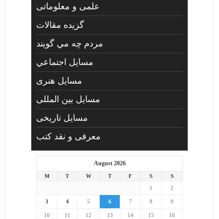
علمی و معلوماتی
گزیده مقالات
مردم چه مي گويند
مسايل اجتماعي
مسايل هنری
مسایل بین المللی
مسایل تاریخی
معرفی و نقد کتب
August 2026
M
T
W
T
F
S
S
1
2
3
4
5
6
7
8
9
10
11
12
13
14
15
16