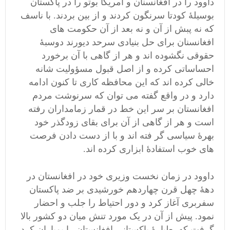
داوود را در افغانسنان و امریکا بوتو را در پاکستان
بوسیلۀ کودتا سرنگون کردند و از بین بردند. با ناسف
که نه پبش از آن و نه بعد از آن حکومت های
افغانسنان برای حل بنیادی سرحد دیورند دوسبۀ
حقوقی نگشوده اند و هر از گاهی با آن برخورد
احساساتی کرده و از اصل قبول مسؤولیت شانه
خالی کرده اند که این محافظه کاری تا کنون ادامه
دارد و در واقع گفته می توان که سرنوشت مردم
افغانستان بر سر این خط در قمار زمامداران رفته
است و هر از گاهی از آن برای بقای زودگذر خود
بهرۀ سیاسی گر فته اند و با از دست دادن فرصت
های خوب استفادۀ ابزاری کرده اند.
داوود در زمان نخست وزیری خود در افغانستان در
دهۀ چهل قرن چهاردهم خورشیدی بر ضد پاکستان
سفربری آغاز کرد و دور احتیاط را جلب و احضار
نمود. پیش از آن در یک مورد تنش میان دو کشور بالا
گرفت که طیارۀ پاکستانی افغانستان را بمباران کرد