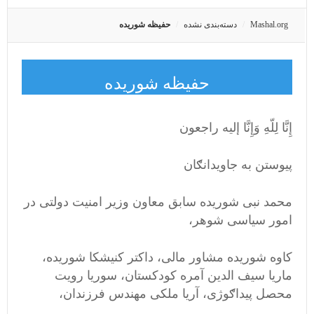
Mashal.org
دسته‌بندی نشده
حفیظه شوریده
حفیظه شوریده
إِنَّا لِلّهِ وَإِنَّا إليه راجعون
پیوستن به جاویدانګان
محمد نبی شوریده سابق معاون وزیر امنیت دولتی در
امور سیاسی شوهر،
کاوه شوریده مشاور مالی، داکتر کنیشکا شوریده،
ماریا سیف الدین آمره کودکستان، سوریا رویت
محصل پیداګوژی، آریا ملکی مهندس فرزندان،