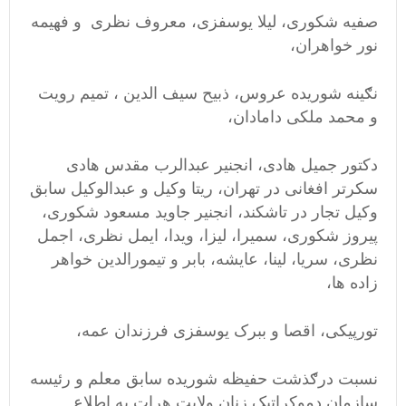
صفیه شکوری، لیلا یوسفزی، معروف نظری و فهیمه
نور خواهران،
نګینه شوریده عروس، ذبیح سیف الدین ، تمیم رویت
و محمد ملکی دامادان،
دکتور جمیل هادی، انجنیر عبدالرب مقدس هادی
سکرتر افغانی در تهران، ریتا وکیل و عبدالوکیل سابق
وکیل تجار در تاشکند، انجنیر جاوید مسعود شکوری،
پیروز شکوری، سمیرا، لیزا، ویدا، ایمل نظری، اجمل
نظری، سریا، لینا، عایشه، بابر و تیمورالدین خواهر
زاده ها،
تورپیکی، اقصا و ببرک یوسفزی فرزندان عمه،
نسبت درګذشت حفیظه شوریده سابق معلم و رئیسه
سازمان دموکراتیک زنان ولایت هرات به اطلاع