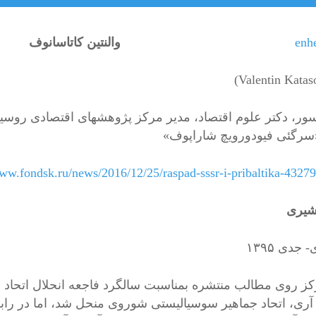
والنتین کاتاسانوف
ور، دکتر علوم اقتصاد، مدیر مرکز پژوهشهای اقتصادی روسی
«سرگئی فیودورویچ شاراپوف»
www.fondsk.ru/news/2016/12/25/raspad-sssr-i-pribaltika-4327
 شیری
رکز روی مطالب منتشره بمناسبت سالگرد فاجعه انحلال اتحاد
 آری، اتحاد جماهیر سوسیالیستی شوروی منحل شد، اما در رابط