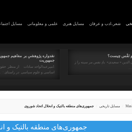
یخی
شعر،ادب و عرفان
مسايل هنری
علمی و معلوماتی
مسايل اجتما
و نَفْس چیست؟
نقدواره پژوهشیِ بر مفاهیم جمهور
جمهوریت
 الدین « سعیدی» بادِ نفس مر سینه را ز
1میرعبدالواحد سادات از منظر حقو
ه…
اساسی و علوم سیاسی در راستای : 
Mas
مسایل تاریخی
جمهوری‌های منطقه بالتیک و انحلال اتحاد شوروی
جمهوری‌های منطقه بالتیک و ان