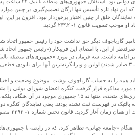
شورای دولتی بود. ا
که این نهاد تازه تأسیس تنها ارگان تصمیم‌گیری در چنین موا
نمایندگان خلق از چنین اختیار برخوردار نبود. افزون بر این، او
 او موجب تصویب قانون ۱- ۲۳۹۲ گردید.
تامبر گارباچوف دیگر حق نداشت خود را رئیس جمهور اتحاد ش
صرفنظر از این، با امضای این فریبکار («رئیس جمهور اتحاد شورو
ر ادامه داشت. سه فرمان در مورد «جمهوری‌های منطقه بالتی
۳
صادر شدند) اولین و ویرانگرنه‌ترین آنها برای نابودی قطع
باید همه را به حساب گارباچوف نوشت. موضوع وضعیت و اختیا
 مورد مذاکره قرار گرفت. کنگره اعضای شورای دولتی را م
 بالتیک در فهرست ثبت نشده بودند. یعنی نمایندگان کنگره دوست
ان زمان آغاز گردید. قانون نحس شماره ۱- ۲۳۹۲ مصوب ۵ سپتامبر را می‌توان مبدا حرکت شمرد.
 هنگام «جامعه جهانی» تظاهر کرد، که در رابطه با جمهوری‌ها