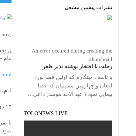
نشرات پیشین مشعل
(Valentin Katasonov)
پروفس
An error occured during creating the
بنام 
thumbnail.
رحلت با افتخار نوشته نذیر ظفر
9.html
با تاسف مینگارم که اولین فضا نورد
افغان و چهارمین مسلمان که فضا
ا. م.
پیمایی نمود ( عبد الاحد مومند) داعی…
۱۵ دی- جدی ۱۳۹۵
TOLONEWS LIVE
با تم
نمود.