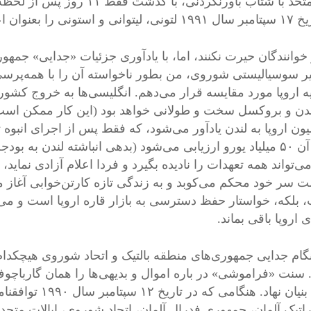
ملل متحد با شتاب باورنکردن
 را بعنوان اعضای جدید خود پذیرفت.
 خوانندگان حیرت نکنند، اما، با یادآوری جزئیات «جدایی» جمهو
ر سوسیالیستی شوروی، من بطور ناخواسته آن را با همه‌پر
ه اروپا مورد مقایسه قرار می‌دهم. انگلیسی‌ها به خروج کشورشا
ون اروپا به لندن یادآور می‌شود، که فقط پس از اجرای انبوه 
مالی آن ۵٠ میلیاد یورو ارزیابی می‌شود (بدهی انباشته لندن به
ی‌تواند همه تعهدات را نادیده بگیرد و فردا اعلام آزادی نماید،
ت سر خود محکم می‌کوبد و به زندگی تازه کارتن‌خوابی آغاز می
 بلکه، خواستار حفظ دسترسی به بازار قاره اروپا است و می‌خ
ی اروپا باقی بماند.
نگام جدایی جمهوری‌های منطقه بالتیک و اتحاد شوروی هیچکد
. سنت «فراموشی» در باره اموال و بدیهی‌ها را همان گارباچو
آلمان بنیان نهاد
اتیک آلمان، جمهوری فدرال آلمان، اتحاد شوروی، ایالات متحده