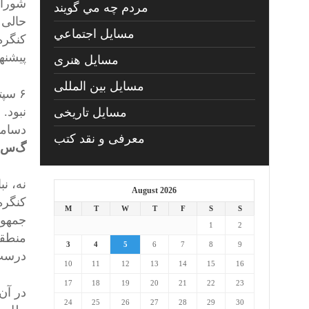
مردم چه مي گويند
حالی 
مسايل اجتماعي
کنگره 
پیشنهاد
مسايل هنری
مسایل بین المللی
۶ سپ
نبود. 
مسایل تاریخی
دسامب
معرفی و نقد کتب
گ‌س- 
نه، ن
August 2026
کنگره
M
T
W
T
F
S
S
1
2
منطقه
3
4
5
6
7
8
9
درست از هم
10
11
12
13
14
15
16
17
18
19
20
21
22
23
در آن
24
25
26
27
28
29
30