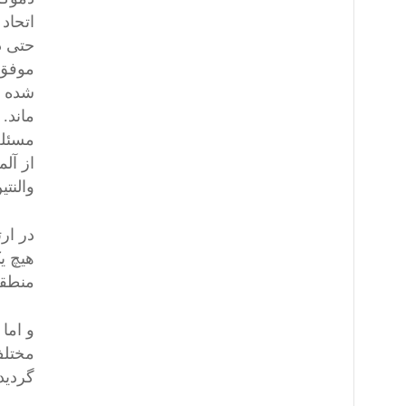
اتحاد
حتی د
موفق 
شده ت
ماند.
مسئله
از آل
والنتی
در ارت
منطقه 
و اما
مختلف
گردید