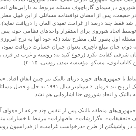
 شوروی در سیمای گارباچوف مسئله مربوط به دارایی‌های اتح
ر حقیقت، پس از امضای توافقنامه مسائلی از این قبیل مطرح
شد فقط چند درصد از غرامت تعهدی آلمان را دریافت نماید)،
وسط اتحاد شوروی برای استقرار واحدهای نظامی خود، پس ا
 مسئله اول بطور کلی مطرح نشد (که خود آنها به نرخ امروزی می
 دوم، چنان مبلغ ناچیزی بعنوان جبران خسارت دریافت نمود، 
مان شرقی کفایت نکرد (رجوع کنید به: روسیه و غرب در قرن ب
ن کاتاسانوف، مسکو. مؤسسه تمدن روسی، ۲٠١۵).
باط با جمهوری‌های حوزه دریای بالتیک نیز چنین اتفاق افتاد. 
هیچ یک از پنج بند فرمان ۶ سپتامب
بالتیک و اتحاد شوروی حتا اشاره‌ایی‌ هم نشد.
 جمهوری‌های منطقه بالتیک پس از تنفس چند جرعه از «هوای آزادی
 «تحقیقات»، «گزارشات»، «اظهارات» مرتبط با خسارات متحمل
. در واشینگتن از طرح «درخواست غرامت» از فدراسیون روسی