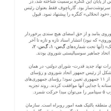
ستقلال جمهوری‌های منطقه بالتیک ۲۴ ساعت پس از پایان این کنگره برسمیت شناخته شد، در
رد سرنوشت‌ساز بود. گارباچوف فقط بعنوان رئیس
 «خود انحلالی» کنگره را پیشنهاد نمود. قبول
وروی بنامد و از حق امضای هیچ سندی برخوردار
ی» که نبود) انتشار اسناد تازه و تازه‌ تا آخر
ک» (آنها تحت شماره‌های
گ‌س- ۱، گ‌س- ۲،
ی اتحاد جماهیر سوسیالیستی شوروی بودند.
رات نهاد جدید قدرت- شورای دولتی- در همان
تشکل از رئیس جمهور اتحاد شوروی و رؤسای
جمهوری‌های متحده، منتها نه ١۵ جمهوری موجود در آن هنگام، بلکه، از ۱۱ جمهوری تعیین نمود! رؤسای جمهوری‌های
انه با جدایی آنها موافقت کردند. روند تجزیه
ی منطقه بالتیک همه امور روبراه است. سازمان