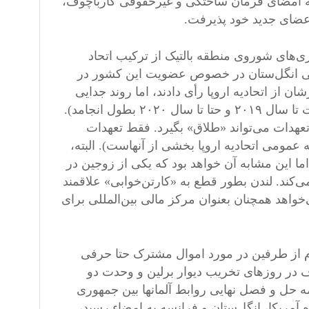
ی، با گذشت فقط ١١ روز پس از لحظه امضای فرمان ساختگی و غیرحقوقی گارباچوف،
ری‌های شوروی منطقه بالتیک از ترکیب اتحاد
سی انگل‌ستان در خصوص عضویت این کشور در
ن از اتحادیه اروپا رأی دادند، اما روند جدایی
بین لندن و بروکسل سخت و طولانی خواهد بود (این کار ممکن است تا سال ۲٠١۹ و حتا تا سال ۲٠۲٠ بطول انجامد).
تعهدات می‌تواند «طلاق» بگیرد. فقط تعهدات
 بودجه عمومی اتحادیه اروپا بخشی از آنهاست). البته،
 اما این مشابه آن خواهد بود که یکی از زوجین در
‌کند. لندن بطور قطع به «کارتن‌خوابی» علاقمند
واهد همچنان بعنوان مرکز مالی بین‌المللی برای
ام از طرفین در مورد اموال مشترک حتا حرفی
ف در روزهای تخریب دیوار برلین و وحدت دو
. هنگامی که در تاریخ ١۲ سپتامبر سال ١۹۹٠ توافقنامه حل و فصل نهایی روابط آلمانها بین جمهوری
 آمریکا، انگل‌ستان و فرانسه به امضاء رسید،