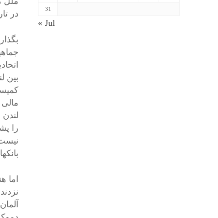
31
در تاریخ ١۷ سپتامبر سال ١۹۹١ لتونی، لیتوانی و استونی
« Jul
بگذار
جماهی
اتحادی
کمیسی
لندن م
را پش
نیست،
بانکها
اما ه
نزدند
دموکر