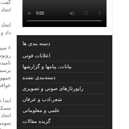
اتحاد
داد و
دسته بندی ها
۶ سپتامبر سال ۱۹۹۱
رونوش
اعلانات فوتی
نامید
بیانات، پیامها و گزارشها
برسمی
دسته‌بندی نشده
جمهور
عواقب
راپورتاژهای صوتي و تصويری
شعر،ادب و عرفان
علمی و معلوماتی
اتحاد
گزیده مقالات