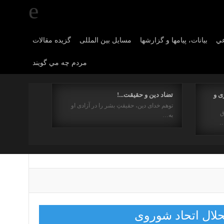
عي
بیانات، پیامها و گزارشها
مسایل بین المللی
گزیده مقالات
مردم چه مي گويند
ی و
تضاد دین و حقیقت...!
توهم خدای دین، حقیقتِ بشر را در آزادی او
ق
به…
…
حلال اتحاد شوروی