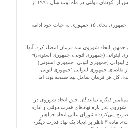
گفت که آنها در نتیجه نابودی اتحاد شوروی پدید آمدند. آنها چند روز پس از کودتای دولتی در ماه اوت سال ۱۹۹۱ از
اتحاد شوروی پس از این زخم هلاکتبار، تقریبا چهار ماه با مجموع ١۲ جمهوری بجای ١۵ جمهوری به حیات خود ادامه
Михаил )، رئیس جمهور اتحاد شوروی سه فرمان امضاء کرد. آنها
ی لیتوانی (جمهوری لتونی، جمهوری استونی)»
ی لیتوانی (جمهوری لتونی، جمهوری استونی)
 تقاضای جمهوری لیتوانی (جمهوری لتونی،
. کل هر فرمان شامل نیم صفحه بود، اما
دا در مورد بی‌اعتباری حقوقی این فرمان‌ها توضیح می‌دهم. ۲- ۵ سپتامبر کنگره نمایندگان خلق اتحاد شوروی در
 بود، که در روز پایانی آن، قانون شماره ۱- ۲۳۹۲ اتحاد شوروی «در باره نهادهای قدرت دولتی و اداره
صریح می‌کرد: «شورای عالی اتحاد جماهیر
سوسیالیستی شوروی عالی‌ترین نهاد قدرت کشور در دوره گذار است». ماده ۳ ناظر بر ایجاد یک نهاد قدرت دیگر-