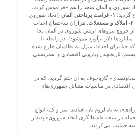
اد شوروی و آلمان متحد را هم «فراموش کرد».
 گردید:
١- غرامت پرداختی آلمان
(اتحاد شوروی
۲- املاک و مستغلات.
هزاران ساختمان احداث
ز خروج نیروهای ارتش شوروی در آلمان بجا
لیاردها دلار برآورد می‌شود). در رابطه با
که حتا برای احداث منزل به نظامیان خارج شده
یستم. تاریخچه رویارویی اقتصادی و همزیستی.
«سخاوتمندی» گارباچوف به آن ختم گردید، که در
ر سال ١۹۹١ به حل و فصل مسائل اقتصادی در مناسبات متقابل جمهوری‌های
»، به یاد لزوم نان افتادند. سر و کله انواع
ه در نتیجه «اشغالگری اتحاد شوروی» پدیدار
ه حمایت می‌کردند.