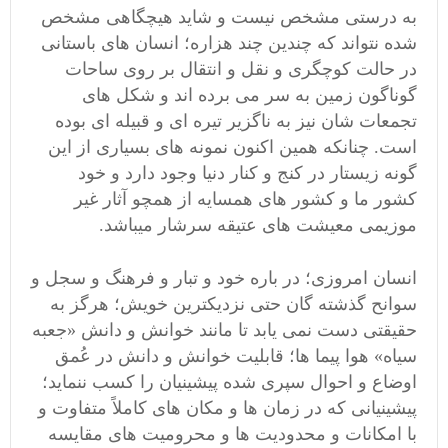
به درستی مشخص نیست و شاید هیچگاهی مشخص
شده نتواند که چندین چند هزاره؛ انسان های باستانی
در حالت
کوچگری و نقل و انتقال
بر روی ساحات
گوناگون زمین به سر می برده اند و شکل های
تجمعات شان نیز به ناگزیر
تیره ای و قبیله ای
بوده
است. چنانکه همین اکنون نمونه های بسیاری از این
گونه زیستار در کنج و کنار دنیا وجود دارد و خود
کشور ما و کشور های همسایه از همچو آثار غیر
موزیمی معیشت های عتیقه سرشار میباشد.
انسان امروزی؛ در باره خود و تبار و فرهنگ و سجل و
سوانح گذشته گان حتی نزدیکترین خویش؛ هرگز به
حقیقتی دست نمی یابد تا مانند خوانش و دانش «جعبه
سیاه» هوا پیما ها؛ قابلیت خوانش و دانش در عُمق
اوضاع و احوال سپری شده پیشینیان را کسب ننماید؛
پیشینیانی که در زمان ها و مکان های کاملاً متفاوت و
با امکانات و محدودیت ها و محرومیت های مقایسه