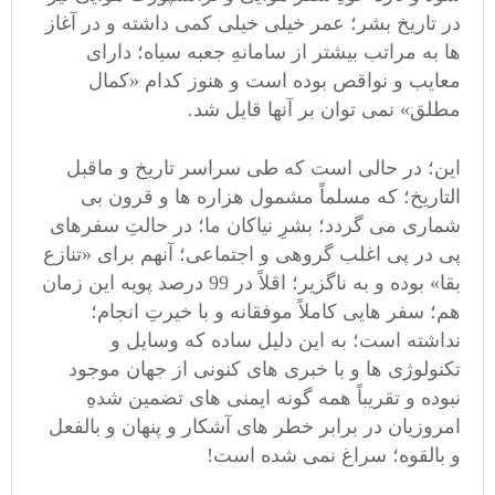
در تاریخ بشر؛ عمر خیلی خیلی کمی داشته و در آغاز
ها به مراتب بیشتر از سامانهِ جعبه سیاه؛ دارای
معایب و نواقص بوده است و هنوز کدام «کمال
مطلق» نمی توان بر آنها قایل شد.
این؛ در حالی است که طی سراسر تاریخ و ماقبل
التاریخ؛ که مسلماً مشمول هزاره ها و قرون بی
شماری می گردد؛ بشرِ نیاکان ما؛ در حالتِ سفرهای
پی در پی اغلب گروهی و اجتماعی؛ آنهم برای «تنازع
بقا» بوده و به ناگزیر؛ اقلاً در 99 درصد پویه این زمان
هم؛ سفر هایی کاملاً موفقانه و با خیرتِ انجام؛
نداشته است؛ به این دلیل ساده که وسایل و
تکنولوژی ها و با خبری های کنونی از جهان موجود
نبوده و تقریباً همه گونه ایمنی های تضمین شدهِ
امروزیان در برابر خطر های آشکار و پنهان و بالفعل
و بالقوه؛ سراغ نمی شده است!