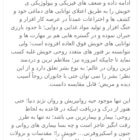
ادامه داده و ضعف های فیزیکی و بیولوژیکی ی
خویش را به طریق اعتلای توانایی های دماغی خود و
کشف ها و اختراعات عمدتاً در عرصه کار افزار و
جنگ افزار و
تولید
مواد غذایی و دوایی؛ تا حدود بارزی
جبران نموده و در گستره هایی هم بر مهارت ها و
توانایی های خویش فوق العاده افزوده است؛ ولی
نتوانسته بر
فتور های متعدد روحی
خویش غلبه کسب
نماید تا جاییکه امروزه نیز؛ متلاطم ترین و دردمند
ترین
روان
در عالم؛ به نوع بشر تعلق دارد و از این
نظر؛ بشر را نمی توان حتی با جانوران روحاً آسیب
دیده و مریض؛ قابل مقایسه دانست.
این تنها موجود حیه روانپریش و روان نژندِ دنیا؛ حتی
هنوز از درک و دریافت اینکه در قاعده به لحاظ
روحی؛ بیمار و بیمارترین می باشد؛ نه تنها به طرز
رقت انگیز عاجز است و چه بسا بیماری های روانی و
جنون و اسکیزوفرنی… خویش را؛ مقدسات و نزولات