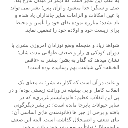
به علتِ این تمایز است که دیگر در میدان تنازع بقا؛
صف و سنگر؛ جدا میشود و ازآن پس؛ بشر نمی تواند
با عین امکانات و الزامات سایر جانداران یاد شده و
یاد نشده؛ مبارزه نموده بقای خود را تأمین و محیط
برای زیست خود و اولاده خود را تضمین نماید.
شواهد زیاد و منجمله وضع نوزادان امروزی بشری با
دوران کودکی ی زار و ضعیف طولانی مدت شان؛
نشان میدهد که
گذار به بشر
؛ بیشتر به «ناقص
الخلقه» گی شباهت بهم رسانیده بوده است!
و علت در آن است که گذار به بشر؛ به معنای یک
انقلاب کامل و بی پیشینه در وراثت زیستی بوده؛ و در
پی این انقلاب عظیم؛ «اتوماتیسم غریزی» که در
سایر حیوانات پابرجا مانده است؛ در بشر دیگرگونی
یافته و برخی از جبر ها (قانونمندی ها)ی اساسی آن؛
بنای ضعف و اضمحلال گذاشته است. البته این ضعف
و اضمحلال؛ نهایتاً به نفع رشد خود سازی و خود