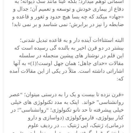
آسمانی توهم میدارد؛ بلکه عیناً مانند سگ دیوانه؛ به
دفاع از بیماری خودش و توسعه و تعمیم آن؛ جدال و
«جهاد» میکند که چه بسا هیچ حدود و ثغور و قاعده و
ضابطه را نیز در برابرش؛ نمی شناسد و بر نمی تابد!
البته استثناءات آینده دار و به قاعده تبدیل شدنی؛
بیشتر در دو قرن اخیر به بالنده گی رسیده است که
این قلم در نوشتار های پیشین منجمله در سلسله
مقالات «خدای جاهل؛ همان جهل اوست!(1)» به آنها
اشاراتی داشته است. مثلاً در یکی از این مقالات آمده
که:
«قرن نزده تا بیست و یک را به درستی میتوان؛ “عصر
روانشناسی” خواند. اینک به مدد تکنولوژی های خیلی
خیلی پیشرفته تا حد نانو تکنولوژی؛ “روانشناسی”؛ در
کنار بیولوژی، فارموکولوژی (دواسازی و دارو
درمانی)، ژنتیک، اپی ژنتیک … در ردیف علوم