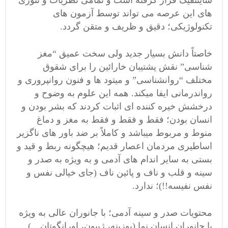
ساینتفیک قرار گرفته است و تمامی نظریات و تئوری
های این عرصه می تواند توسط آزمون های
تکنولوژیکی؛ دقیق و ظریف و متقن گردد.
خاصتاً دانش بسیار جدید ولی سخت عمیق “مغز
شناسی” نقش پشتیبان خارائین را برای شقوق
مختلف “روانشناسی” و میتود ها و فنون روانپروری و
رواندرمانی ایفا میکند. همه این علوم به وضوح و
درخشش خیره کننده ای اثبات کردند که بشر بودن و
انسان بودن؛ فقط و فقط و فقط به مغز و دماغ
منوط و مربوط میباشد و کاملاً بر ضد باور های ناگزیر
اساطیری مردمان اعصار قدیم؛ هیچگونه ربط و قید و
بستی به سایر اندام های آدمی و به ویژه به صدر و
سینه و قلب و ناف و پائین ناف (جای خیالی نفس و
نفس نفیسه!!)؛ ندارد.
محتویات صدر و سینه آدمی؛ با جانوران عالی به ویژه
با جانوران انسان نما (بوزینه، ژیبون، اورانگوتان…)