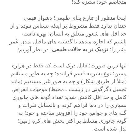
متخاصم خود؛ ستیزه کند!
اینجا منظور از
تنازع بقای طبیعی
؛ دشوار فهمی
چندان ندارد فقط مشروط بر اینکه نسناس نبوده و از
حد اقل های شعور متعلق به انسان؛ بهره داشته
باشیم که اجازه میدهد تا گذشته های ماقبل تمدنِ عُمر
بشر را؛
نزدیک تر به حالات طبیعی
؛ در نظر آوریم!
تنها درین صورت؛ قابل درک است که فقط در هزاره
پسین؛ نوع بشر به قسم فزاینده؛ چه به طور مستقیم
(مثلاً از طریق شکار) و چه به طور غیر مستقیم (مانند
تحمیل دگرگونی در زیست ـ محیط) موجبات انقراض
کامل و حد اقل کاهش شدید تعداد گونه های جانوری
بسیاری را در دنیا فراهم کرده و بالمقابل نفرات و
گله های و جوامع خود را افزونتر ساخته و خود؛ به
گونه جانوری
مسلط
بر اکثر بخش های کرهِ زمین؛
بدل شده است.