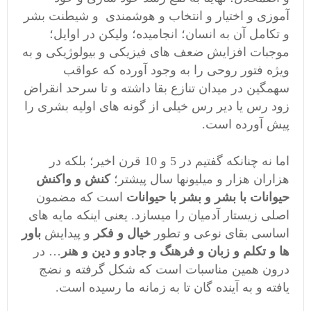
آموزی و اختیار و انتخاب و هوشمندی و شیطنت بشر
و تکامل آن به انسان؛ انجامیده؛ ولیکن در اوایل؛
موجبات افزایش
ضعف های فیزیکی و بیولوژیکی و به
ویژه فتور روحی
را به وجود آورده که عواقب
سهمگین در میدان تنازع بقا داشته و تا سرحد انقراض
زود رس یا دیر رس خیلی از گونه های اولیه بشری را
پیش آورده است.
اما نه چنانکه گفتیم در 5 و 10 قرن اخیر؛ بلکه در
هزاران هزار و میلیونها سال پیشتر؛
کنش و واکنش
حیوانات با بشر و بشر با حیوانات
است که مضمون
اصلی زیستار آدمیان را میسازد. یعنی اینکه مایه های
اساسی
بقای نوعی
و تطور
خیال و فکر
و پیدایش
باور
ها و تکلم و زبان و فرهنگ و جادو و دین و هنر
… در
درون همین مناسبات است که شکل گرفته و نضج
یافته و به آینده گان تا به زمانه ما رسیده است.