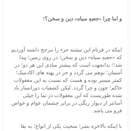
و اما چرا «جعبهِ سیاه» دین و سخن؟!
اینکه در فرنام این نبشته جزء را مرجح داشته آوردیم
که «جعبهِ سیاه» دین و سخن؛ در روی زمین؛ پیدا
شد!؛ بدانجهت است که بیشتر مبادی این هر دو؛ در
آسمان؛ توهم می گردد و جز در پهنه های اکادمیک؛
کمتر میسر بوده و هست که نسبت به این معقولات
حاکم؛ چون و چرا گردد. لیکن کشفیات دورانساز یاد
شده طوریست که این معقولات دژ نما را خیلی
آسانتر از دیوار ریگی در برابر چشمان عوام و خواص
فرو می پاشد.
با اینکه بالاخره بشر؛ منحیث یکی از انواع؛ به بقا