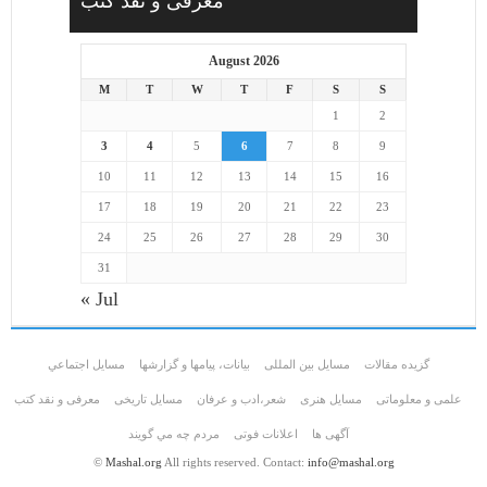
معرفی و نقد کتب
August 2026
M
T
W
T
F
S
S
1
2
3
4
5
6
7
8
9
10
11
12
13
14
15
16
17
18
19
20
21
22
23
24
25
26
27
28
29
30
31
« Jul
گزیده مقالات
مسایل بین المللی
بیانات، پیامها و گزارشها
مسايل اجتماعي
علمی و معلوماتی
مسايل هنری
شعر،ادب و عرفان
مسایل تاریخی
معرفی و نقد کتب
آگهی ها
اعلانات فوتی
مردم چه مي گويند
©
Mashal.org
All rights reserved. Contact:
info@mashal.org