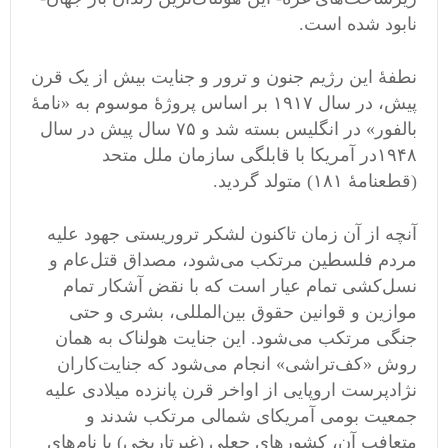
نابود شده است.
نطفۀ این رژیم جنون و ترور و جنایت بیش از یک قرن
پیش، در سال ١٩١٧ بر اساس پروژۀ موسوم به «نامۀ
بالفور» در انگلیس بسته شد و ٧۵ سال پیش در سال
١٩۴٨در آمریکا با قابلگی سازمان ملل متحد
(قطعنامۀ ١٨١) متولد گردید.
آنچه از آن زمان تاکنون لشکر تروریستی جهود علیه
مردم فلسطین مرتکب می‌شود، مصداق قتل‌عام و
نسل‌کشی تمام عیار است که با نقض آشکار تمام
موازین و قوانین حقوق بین‌المللی، بشری و حتی
جنگی مرتکب می‌شود. این جنایت هولناک به همان
روش «کف‌تراشی» انجام می‌شود که جنایت‌کاران
نژادپرست اروپایی از اواخر قرن پانزده میلادی علیه
جمعیت بومی آمریکای شمالی مرتکب شدند و
متعافب آن، کشورهای جعلی (غیرتاریخی) با نام‌های