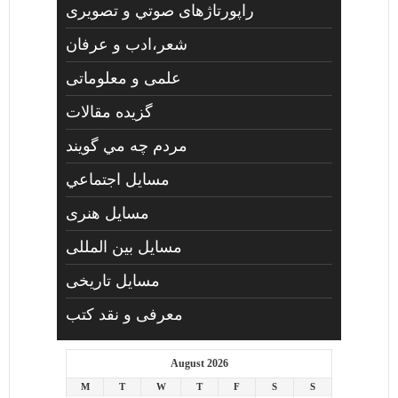
راپورتاژهای صوتي و تصويری
شعر،ادب و عرفان
علمی و معلوماتی
گزیده مقالات
مردم چه مي گويند
مسايل اجتماعي
مسايل هنری
مسایل بین المللی
مسایل تاریخی
معرفی و نقد کتب
August 2026
M
T
W
T
F
S
S