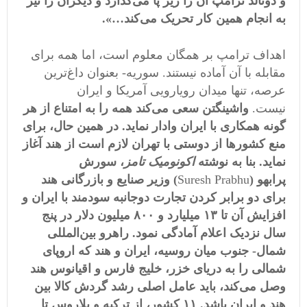
و دونالد ترامپ آن را زیر پا می‌گذارد و دیگران را نیز
به انجام همین کار تحریک می‌کند…».
اهداف ترامپ بر همگان معلوم است، اما همه برای
مقابله با آن آماده نیستند. سوریه- بعنوان داغ‌ترین
عرصه، تنها میدان رویارویی آمریکا و ایران
نیست.
واشینگتن سعی می‌کند همه را به امتناع از هر
گونه همکاری با ایران وادار نماید. در همین حال
، برای
منع کشورها از دوستی با تهران لازم است از هند آغاز
نماید. بنا به نوشته
اکونومیک تامز
،
سورش
پرابهو
(
Suresh Prabhu
) وزیر صنایع و بازرگانی هند
برای دو برابر کردن تجارت دوجانبه سودمند با ایران و
افزایش آن تا ١٣ میلیارد و ۸٠٠ میلیون دلار در پنج
سال نزدیک اعلام آمادگی نمود. راهرو بین‌المللی
شمال- جنوب میان روسیه، ایران و هند که اروپای
شمالی را به دریای خزر، خلیج فارس و اقیانوس هند
وصل می‌کند، باید عامل اصلی رشد گردش کالا بین
هند و ایران باشد. ١١ کشور، از ترکیه و بلاروس تا