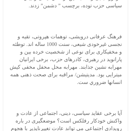
سیاسی حزب توده، برچسب ” دشمن” زدند.
فرهنگ عرفانی درویشی، توهمات هپروتی، تقیه و
نجسی غیرخودی شیعی، سنت 1000 ساله اند. توطئه
و مخفیکاری برای نوعی از شخصیت خرده بین و
پارانوید در رهبری، کادرهای حزب، برخی ایرانیان
مهرابه نشین جذابند. مهرابه محل محفل مخفی کیش
میترایی بود. مديتيشن/ مراقبه براى صحت ذهنی همه
انسانها ضروري ست.
آیا برخی عقاید سیاسی، دینی، اجتماعی از عادت و
واکنش خودکار رفلکس است؟ موضعگیری در باره
رویدادی اجتماعی می تواند عادت تغییرناپذیر با هجوم