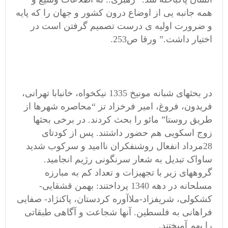
همه جانبه یی از اوضاع درون کشور و جهان را که پایه
و ضرورت اولیه ی درست تصمیم گرفتن است در
اختیار داشت.” ورقا ص253.
در بحثهای شبانه مونیخ 1335 نیکخواه، خانبابا تهرانی،
فریدون، فروغ، امیر فرخزاد تز “محاصره شهرها از
طریق روستا” مائو را بحث کردند. در برخی بحثها
زوج اسکویی هم حضور داشتند. پس از کودتای
28مرداد انفعال روشنفکران ناامید و سرکوب شدید
ساواک تبدیل به شعار سرنگونی رژیم انجامید.
گروههای زیر با تجهیزات و تعداد کم به مبارزه
مسلحانه در دهه 1340 پرداختند: بهمن قشقایی-
کشکولی، شریفزاد-ملاآوره کردستان، پاکنژاد- صفایی
فراهانی به فلسطین. آنها شجاعت و آگاهی طبقاتی
را بهم آمیختند.