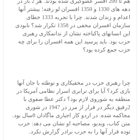
هم تا 200 افسر عضوگیری شده بودند. هر 2 بار در
دهه های 1330 و 1350 افسران لو رفته؛ بیشتر آنها
اعدام و زندان شدند. چرا با تجربه 1333 خطای
سازمان افسران مخفی در 1358 تکرار شد؟ نابودی
این انسانهای پاکباخته نشان از ندانمکاری رهبری
حزب بود. باید پرسید این همه افسران را برای چه
حزب جمع کرده بود؟
چرا رهبری حزب در مخفیکاری و توطئه با جان آنها
بازی کرد؟ آیا برای ترابری اسرار نظامی آمریکا در
منطقه به شوروی لازم بود؟ دکتر عطا صفوی با
2رفیق دیگر در فرار از مرز در 1947 در شوری
مجاکمه شده. در اردو کار اجباری ماگادان 8سال بود.
متن کتاب، ویدیو، مصاحبه او نشان می دهد: حزب
توده فرار آنها را به حزب برادر گزارش نکرد.