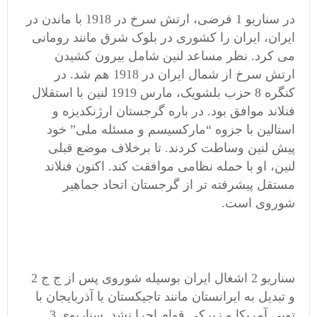
در سناریو 1 فرضی، ارتش سرخ در 1918 با ماندن در
ایران، ایران را کشوری در بلوک شرق مانند رومانی
می کرد. نظر مساعد لنین شامل بیرون کشیدن
ارتش سرخ از شمال ایران در 1918 هم شد. در
کنگره 8 حزب بلشویک، مارس 1919 لنین با استقلال
فنلاند موافق بود. در باره گرجستان ارژنکدیزه و
استالین با جزوه “مارکسیسم و مسئله ملی” خود
پیش لنین وساطت کردند. تا برخلاف موضع قبلی
لنین، او با حمله نظامی موافقت کند. اکنون فنلاند
مستقل پیشرفته تر از گرجستان اتحاد جماهیر
شوروی است.
سناریو 2 اشغال ایران بوسیله شوروی پس از ج ج 2
و تبدیل به ایرانستان مانند تاجیکستان یا آذربایجان با
توپی آمریکا و زیرکی قوام اجرا نشد. سناریوی 3