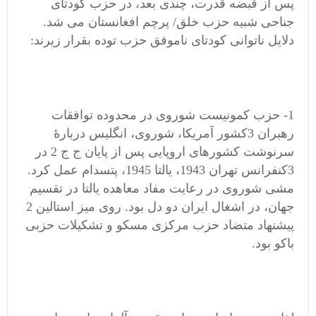
پس از قبضه قدرت، چندی بعد، در حزب کودتای
جناحی شبیه حزب خلق/ پرچم افغانستان می شد.
دلایل ناتوانی کودتای ناموفق حزب توده بقرار زیرند:
1- حزب کمونیست شوروی در محدوده توافقات
رهبران 3کشور آمریکا، شوروی، انگلیس دربارهٔ
سرنوشت کشورهای اروپایی پس از پایان ج ج 2 در
3کنفرانس تهران 1943، یالتا 1945، پتسدام عمل کرد.
مشی شوروی در رعایت مفاد معاهده یالتا در تقسیم
جهان، در اشغال ایران دو دل بود. روی میز استالین 2
پیشنهاد متضاد حزب مرکزی مسکو و تشکیلات حزبی
باکو بود.