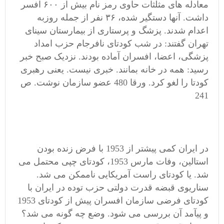
معادله های مثلثات حاوی رمز‌ نام بیش از ۶۰۰ افسر
داشت. آنها دستگیر شده، ۳۶ نفر از جمله روزبه
اعدام شدند. پزشگ و پرستاری از بیمارستان سینای
تهران گفتند: در شب کودتای نافرجام حزب امداد
پزشگی، اعضا، افسران آماده بودند. نزدیک صبح خبر
رسید: همه در خانه بمانند. خبری نیست. یعنی رهبری
کودتا را لغو کرد. ورقا 480 عضو سازمان نوشت. ص
241
در ایران کمی پیشتر از 1953 با فرض زنده بودن
استالین، وفات مارس 1953، کودتای چپی محتمل می
شد. یا کودتای راست آمریکایی ناممکن می شد.
سناریوی قبضه قدرت دولتی حزب توده در ایران با
کودتای فرضی سازمان افسران پیش از کودتای 1953
و پیآمد آن بررسی می شود. وضع چه گونه می شد؟