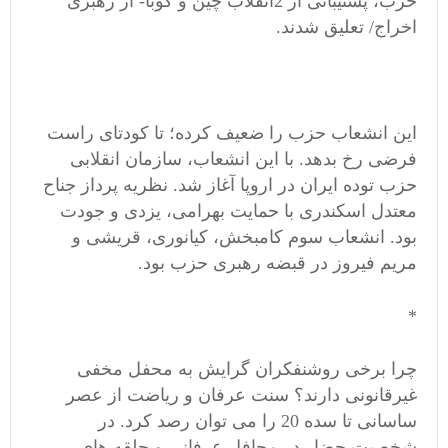
حزب، پشتیبانی از 2انقلاب چین و کوبا- از رهبری
اخراج/ تعلیق شدند.
این انشعاب حزب را ضعیف کرده؛ تا کودتای راست
فرضی رخ بدهد. با این انشعاب، سازمان انقلابی
حزب توده ایران در اروپا آغاز شد. نظریه پرداز جناح
معتدل اسکندری با حمایت بهرامی، یزدی و جودت
بود. انشعاب سوم کامبخش، کیانوری، قریشی و
مریم فیروز در قبضه رهبری حزب بود.
*
چرا برخی روشنفکران گرایش به محفل مخفی
غیرقانونی دارند؟ سنت عرفان و ریاضت از عصر
ساسانی تا سده 20 را می توان رصد کرد. در
شخصیت حضار در محافل عرفانی و حلقه های