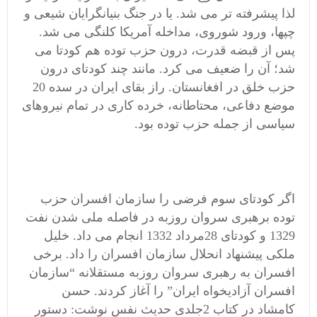
لذا پیشرفته تر می شد. یا در جنگ بنیانگرایان شیعی و
چپها، ورود شوروی، مداخله آمریکا کلنگی می شد.
پس از قبضه قدرت، درون حزب توده هم کودتا می
شد؛ آن را ضعیف می کرد. مانند چند کودتای درون
حزب خلق در افغانستان. راز بقای ایران در سده 20
موضع دفاعی، محتاطانه، خرده کاری در تمام نیروهای
سیاسی از جمله حزب توده بود.
اگر کودتای سوم فرضی را سازمان افسران حزب
توده برهبری سروان روزبه در فاصله ملی شدن نفت
1329 و کودتای 28مرداد 1332 انجام می داد. خلیل
ملکی پیشنهاد انحلال سازمان افسران را داد. برخی
افسران به رهبری سروان روزبه مستقلانه “سازمان
افسران آزادیخواه ایران” را آغاز کردند. حسن
کامشاد در کتاب 2جلدی حدیث نفس نوشت: دستور