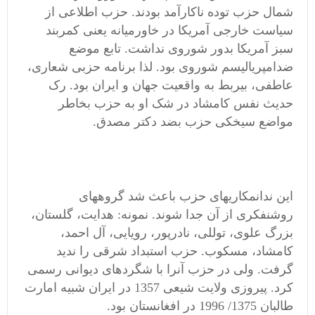
شمال حزب توده ناکارآمد بودند. حزب اطلاعی از
سیاست خارجی آمریکا در خاورمیانه یعنی کمربند
سبز آمریکا بدور شوروی نداشت. تابع موضع
ضدامپریالیسم شوروی بود. لذا برنامه حزبی شعاری،
عاطفی، بیربط به واقعیت جهان و ایران بود. رک
حدیث نفس کامشاد در شک او به حزب بخاطر
مواضع سیخکی حزب بضد دکتر مصدق.
این ندانمکاریهای حزب باعث شد گروههای
روشنفکری از آن جدا شوند. نمونه: هدایت، گلستان،
بزرگ علوی، توللی، نادرپور، رویایی، آل احمد،
کامشاد، مسکوب. حزب استبداد شرقی را ندید
گرفت. ولی در حزب آنرا با شگردهای دیوانی رسمی
کرد. پیروزی ولایت شیعی 1357 در ایران شبیه امارت
طالبان 1375/ 1996 در افغانستان بود.