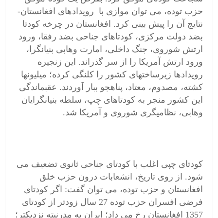
حزب توده، می توان موازی با رویدادهای افغانستان-
نتایج آن را پیش بینی کرد. افغانستان در چرخه کودتا
بضد دولت مرکزی، کودتاهای جناحی بضد رفقا، ورود
ارتش شوروی، جنگ داخلی، امارت وهابی بنیانگرا،
ورود ارتش آمریکا را از سر گذراند. این زنجیره
رویدادها زیرساختهای کشور را کلنگی کرده؛ میلیونها
کشته، مصدوم، معتاد، پناهجو ببار آوردند. عقبماندگی
این کشور منجر به کودتاهای چپ، سلطه بنیانگرایان
وهابی، نظامیگری شوروی و آمریکا شد.
کودتای چپی اغلب با کودتای جناحی ثانوی تضعیف می
شود. از روی تاریخ، انشعابات درون حزب خلق
افغانستان و حزب توده، می توان گفت: اگر کودتای
فرضی افسران حزب توده 27 سال زودتر از کودتای
1357 افغانستان رخ می داد؛ ایران به مدرنیته نزدیکتر؛