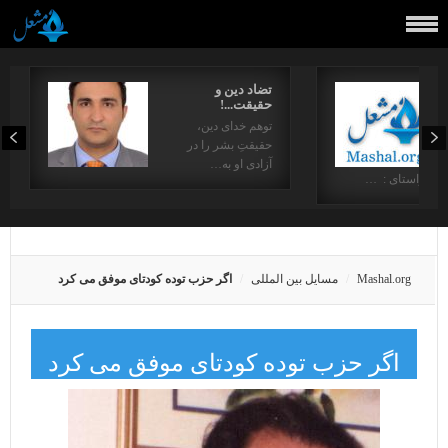
تضاد دین و
حقیقت...!
توهم خدای دین،
حقیقتِ بشر را در
آزادی او به…
در راستای : …
Mashal.org
مسایل بین المللی
اگر حزب توده کودتای موفق می کرد
اگر حزب توده کودتای موفق می کرد