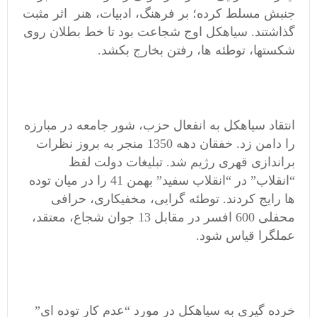
جنبش مسلط کرده؛ بر فرهنگ، ادبیات، هنر اثر مثبت
گذاشتند. سیاهکل اوج شجاعت بود تا خط بطلان روی
شکستها، توطئه ها، رفتن بخارج بکشد.
انتقاد سیاهکل به انفعال حزب، شور جامعه در مبارزه
را دامن زد. خفقان دهه 1350 منجر به بروز نظرات
براندازی قهری رژیم شد. تبلیغات دولت لفظ
“انقلاب” در “انقلاب سفید” بهمن 41 را در میان توده
ها رایج کردند. توطئه گرایی، مخفیکاری، حرافی
محفلی 600 افسر در مقابل 13 جوان شجاع، معتقد،
عملگرا قیاس شود.
خرده گیری به سیاهکل در مورد “عدم کار توده ای”