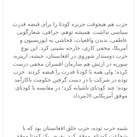
حزب هم هیچوقت جربزه کودتا را برای قبضه قدرت
سیاسی نداشت. همیشه توهم، حرافی، شعارگویی
عاطفی، ندیدن واقعیات، فحاشی به اپوزیسیون و
آمریکا، مخفی کاری، خارجه نشینی کرد. این نوع
حزب دوستدار شوروی در افغانستان، حبشه، اریتره،
سوریه در ارتش هم سازمان افسران مخفی درست
کرده؛ ولی همه با کودتا قدرت را قبضه کردند. حزب
توده در شرکت یا در دست گرفتن حکومت ناکارآمد
بوده؛ چند کودتای ناشیانه کرد؛ در مقایسه با کودتای
موفق آمریکایی 28مرداد.
شبیه حزب توده، حزب خلق افغانستان بود که با
شجاعت کودتای موفق کرد. بفرض یک کودتا موفق