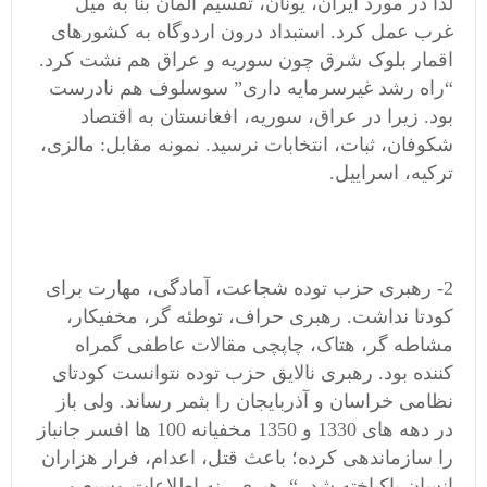
لذا در مورد ایران، یونان، تقسیم آلمان بنا به میل
غرب عمل کرد. استبداد درون اردوگاه به کشورهای
اقمار بلوک شرق چون سوریه و عراق هم نشت کرد.
“راه رشد غیرسرمایه داری” سوسلوف هم نادرست
بود. زیرا در عراق، سوریه، افغانستان به اقتصاد
شکوفان، ثبات، انتخابات نرسید. نمونه مقابل: مالزی،
ترکیه، اسراییل.
2- رهبری حزب توده شجاعت، آمادگی، مهارت برای
کودتا نداشت. رهبری حراف، توطئه گر، مخفیکار،
مشاطه گر، هتاک، چاپچی مقالات عاطفی گمراه
کننده بود. رهبری نالایق حزب توده نتوانست کودتای
نظامی خراسان و آذربایجان را بثمر رساند. ولی باز
در دهه های 1330 و 1350 مخفیانه 100 ها افسر جانباز
را سازماندهی کرده؛ باعث قتل، اعدام، فرار هزاران
انسان پاکباخته شد. “رهبری.. نه اطلاعات وسیع و