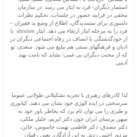
استثمار دیگران- فرد به ایثار می رسد. در سازمان
مخفی در فرایند حضور در جلسات، تحکیم نظرات
دلسوزی برای ستمدیدگان، اطلاع از وضع بد فقیران –
فرد را به مرحله ایثار ارتقاء می دهد. ایثار altruism یا
از خودگذشتگی با انصاف در رفاه اجتماعی دیگران در
ادیان و فرهنگهای سنتی هم تبلیغ می شود. سعدی: تو
که از محنت دیگران بی غمی/ نشاید که نامت نهند
آدمی.
لذا کادرهای رهبری با تجربه تشکیلاتی طولانی عموما
سرسختی در ایده الوژی خود نشان می دهند. کیانوری
و طبری را می توان نام برد که بخاطر باور خود به
میهن پرستان ایران چون دکتر اپریم، خلیل ملکی،
دکتر مصدق، دکتر فاطمی تهمت جاسوس، خائن،
مزدور اجنبی زدند. به این آزادگان، یعنی رقیبان