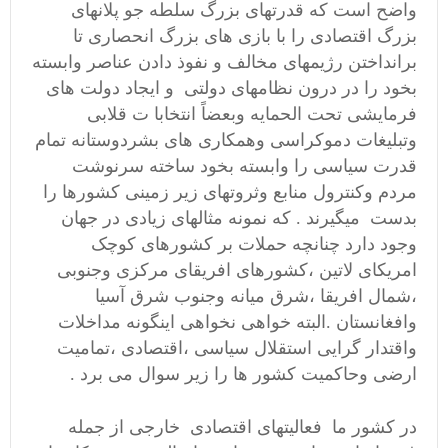
واضح است که قدرتهای بزرگ سلطه جو پلانهای
بزرگ اقتصادی را با بازی های بزرگ انحصاری تا
برانداختن رژیمهای مخالف و نفوذ دادن عناصر وابسته
بخود را در درون نظامهای دولتی و ایجاد دولت های
فرمایشی تحت الحمایه وبعضاً انتخابا ت قلابی
وتبلیغات دموکراسی وهمکاری های بشردوستانه تمام
قدرت سیاسی را وابسته بخود ساخته سرنوشت
مردم وکنترول منابع وثروتهای زیر زمینی کشورها را
بدست میگیرند . که نمونه مثالهای زیادی در جهان
وجود دارد چنانچه حملات بر کشورهای کوچک
امریکای لاتین ،کشورهای افریقای مرکزی وجنوبی
،شمال افریقا ،شرق میانه وجنوب شرق آسیا
وافغانستان .البته خواهی نخواهی اینگونه مداخلات
واقتدار گرایی استقلال سیاسی ،اقتصادی ،تمامیت
ارضی وحاکمیت کشور ها را زیر سوال می برد .
در کشور ما فعالیتهای اقتصادی خارجی از جمله