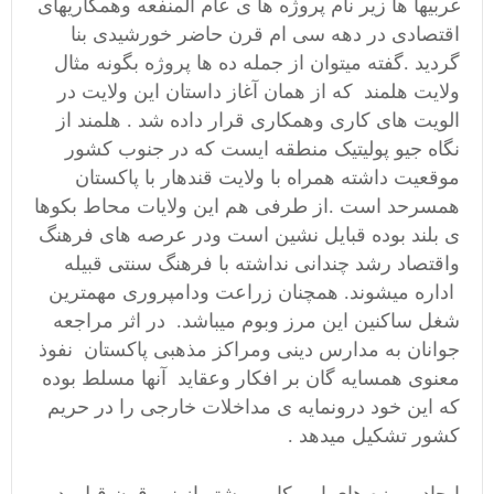
غربیها ها زیر نام پروژه ها ی عام المنفعه وهمکاریهای
اقتصادی در دهه سی ام قرن حاضر خورشیدی بنا
گردید .گفته میتوان از جمله ده ها پروژه بگونه مثال
ولایت هلمند که از همان آغاز داستان این ولایت در
الویت های کاری وهمکاری قرار داده شد . هلمند از
نگاه جیو پولیتیک منطقه ایست که در جنوب کشور
موقعیت داشته همراه با ولایت قندهار با پاکستان
همسرحد است .از طرفی هم این ولایات محاط بکوها
ی بلند بوده قبایل نشین است ودر عرصه های فرهنگ
واقتصاد رشد چندانی نداشته با فرهنگ سنتی قبیله
اداره میشوند. همچنان زراعت ودامپروری مهمترین
شغل ساکنین این مرز وبوم میباشد. در اثر مراجعه
جوانان به مدارس دینی ومراکز مذهبی پاکستان نفوذ
معنوی همسایه گان بر افکار وعقاید آنها مسلط بوده
که این خود درونمایه ی مداخلات خارجی را در حریم
کشور تشکیل میدهد .