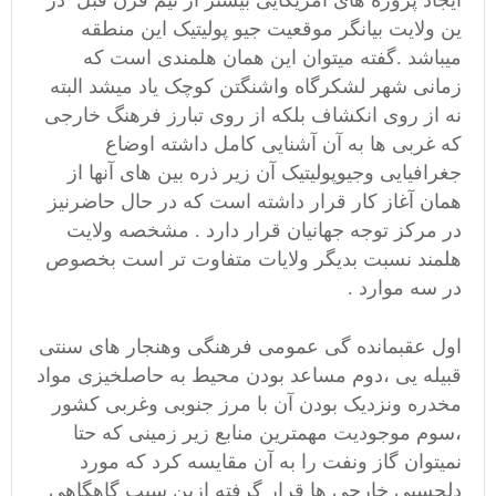
ایجاد پروزه های امریکایی بیشتر از نیم قرن قبل در
ین ولایت بیانگر موقعیت جیو پولیتیک این منطقه
میباشد .گفته میتوان این همان هلمندی است که
زمانی شهر لشکرگاه واشنگتن کوچک یاد میشد البته
نه از روی انکشاف بلکه از روی تبارز فرهنگ خارجی
که غربی ها به آن آشنایی کامل داشته اوضاع
جغرافیایی وجیوپولیتیک آن زیر ذره بین های آنها از
همان آغاز کار قرار داشته است که در حال حاضرنیز
در مرکز توجه جهانیان قرار دارد . مشخصه ولایت
هلمند نسبت بدیگر ولایات متفاوت تر است بخصوص
در سه موارد .
اول عقبمانده گی عمومی فرهنگی وهنجار های سنتی
قبیله یی ،دوم مساعد بودن محیط به حاصلخیزی مواد
مخدره ونزدیک بودن آن با مرز جنوبی وغربی کشور
،سوم موجودیت مهمترین منابع زیر زمینی که حتا
نمیتوان گاز ونفت را به آن مقایسه کرد که مورد
دلچسپی خارجی ها قرار گرفته ازین سبب گاهگاهی