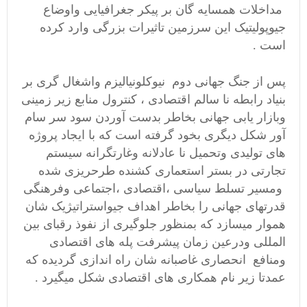
مداخلات همسایه گان بر پیکر جغرافیایی واوضاع
جیوپولیتیک این سرزمین تاثیرات بزرگی وارد کرده
است .
پس از جنگ جهانی دوم نیوکلونیالیزم واشغال گری بر
بنیاد رابطه نا سالم اقتصادی ، کنترول منابع زیر زمینی
وبازار یابی جهانی بخاطر بدست آوردن سود سر سام
آور شکل دیگری بخود گرفته است که با ایجاد پروژه
های تولیدی وتحمیل نا عادلانه وغارتگرانه سیستم
تجارتی در بستر استعماری کشنده طرحریزی شده
ومسیر تسلط سیاسی ،اقتصادی ،اجتماعی وفرهنگی
قدرتهای جهانی را بخاطر اهداف جیواستراتیژیک شان
هموار میسازد که بمنظور جلوگیری از نفوذ رقبای بین
المللی ودرعین زمان پیشرفت پله های اقتصادی
ومنافع انحصاری غاصبانه شان راه اندازی گردیده که
عمدتا زیر نام همکاری های اقتصادی شکل میگیرد .