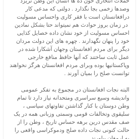
حملات انتحاری خون ده ها انسان این وطن نریزد
وصدها زخمی بجا نگذارد . دولتی که مدعی کار
درافغانستان است با فقر کاری واحساس مسولیت
در زمان بروز حوادث هم نمیتواند حتا بشکل نمادین
احساس مسولیت از خود نشان داده خصایل کذایی
خود را پنهان نگهدارند . چهره های این دولت مردان
دیگر برای مردم افغانستان وجهان آشکارا شده در
عمل ثابت ساختند که آنها حافظ منافع خارجی
وپاکستانیها بوده وبرای مردم افغانستان هرگز نخواهند
توانست صلح را بمیان آورند .
البته نجات افغانستان در مجموع به تفکر عمومی
واندیشه وسیع سراسری ومتحدانه نیاز دارد تا تمام
وطن دوستان با کنار گذاشتن تفاوتهای سیاسی ،
سلیقوی وتخالفات قومی وسمتی وزبانی همه در یک
صف مقدس درین برهه حساس تاریخ ، وطن را از
حالت کنونی نجات داده صلح ودموکراسی واقعی را
به ارمغان بیاورند .