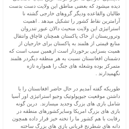
دیده میشود که بعضی مناطق این ولایت دست بدست
طالبان والقاعده ودیگر گروهای خارجی گشته نا
آرامترین نقاط کشور را تشکیل میدهد . اهمیت
استراتیژی این ولایت منحیث دالان عبور تندروان
وتروریستان از خاک پاکستان همچنان قاچاق وانتقال
منابع قیمتی از هلمند به پاکستان برای خارجیان از
همیت بسزایی برخوردار است ازهمین سبب است که
دشمنان افغانستان نسبت به هر منطقه دیگردر هلمند
متمرکز بوده وشعله های جنگ را همواره تازه
نگهمیدارند .
طوریکه گفته آمدیم در حال حاضر افغانستان را با
داشتن موقعیت جیوپولوتیک وجیو استراتیژی اور آسیا
شامل بازی های بزرگ وجدید میسازند. درین گونه
بازی های بزرگ امریکا وسایرکشورهای منطقه در
رقابت با هم کشور ما را تخته خیز قرار داده همچون
دانه های شطرنج قربانی بازی های بزرگ ساخته