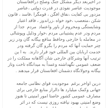
در اخیربعد دیگر مشکل جنگ وصلح درافغانستان
موجودیت عناصر نفوذی در قدرت دولتی ،عناصر
مزدور بی کفایت ،نفاق افگن ، قومگرا ،فاسد ، قانون
شکن ،متعصب ،خود خواه ،زراندوز ، فاقد اعتبار
وشایستگی ومحروم از باور واعتماد مردم جدا از
مردم ودر عدم پشتیبانی مردم ،خوار وذلیل وپوشالی
در معامله با خارجی وحافظ منافع بیگانه گان ودر زیر
چتر حمایت آنها که مردم را بگرو گان گرفته ودر
خدمت اربابان بین المللی خود قرار دارند. به ا ین
ترتیب آنها وشرکای خارجی شان آگاهانه مملکت را در
ضعف عمومی نگهداشته وعمداً به میدانگاه تاخت وتاز
بیگانه وجولانگاه دشمنان افغانستان قرار میدهند .
درین اواخر برغم موجودیت قوای نظامی جامعه
جهانی وکمک میلیارد ها دالراز منابع خارجی برای
مصارف عمومی کشور خاصتا امور امنیتی تا هنوز
وضع امنیتی بهبود نیافته روزی نیست که در اثر