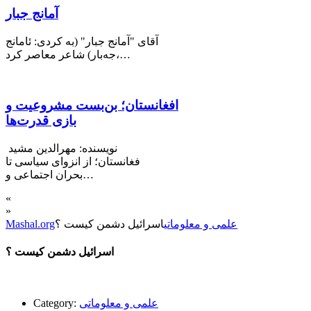
آمانج جبار
آقای "آمانج جبار" (به کردی: ئامانج
جەبار) شاعر معاصر کرد،…
افغانستان؛ بن‌بست مشروعیت و
بازی قدرت‌ها
نویسنده: مهرالدین مشید
فغانستان؛ از انزوای سیاسی تا
بحران اجتماعی و…
«
»
علمی و معلوماتی
اسرائیل دشمن کیست ؟
Mashal.org
اسرائیل دشمن کیست ؟
علمی و معلوماتی
Category: