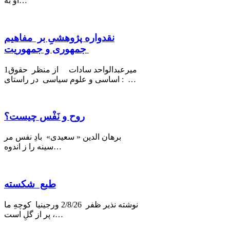
او به…
نقدواره پژوهشیِ بر مفاهیم
جمهوری و جمهوریت
1میرعبدالواحد سادات از منظر حقوق
اساسی و علوم سیاسی در راستای : …
روح و نَفْس چیست؟
برهان الدین « سعیدی» بادِ نفس مر
سینه را ز اندوه…
طبع شکسته
نوشته نذیر ظفر 2/8/26 ورجینیا كوچهِ ما
پر از گلِ است ،…