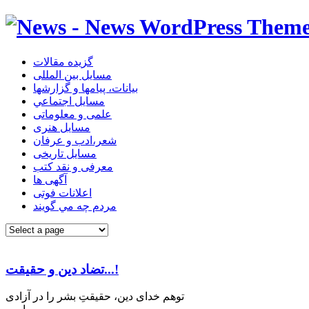
گزیده مقالات
مسایل بین المللی
بیانات، پیامها و گزارشها
مسايل اجتماعي
علمی و معلوماتی
مسايل هنری
شعر،ادب و عرفان
مسایل تاریخی
معرفی و نقد کتب
آگهی ها
اعلانات فوتی
مردم چه مي گويند
تضاد دین و حقیقت...!
توهم خدای دین، حقیقتِ بشر را در آزادی