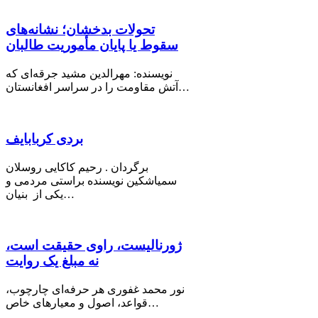
تحولات بدخشان؛ نشانه‌های
سقوط یا پایان مأموریت طالبان
نویسنده: مهرالدین مشید جرقه‌ای که
آتش مقاومت را در سراسر افغانستان…
بردی کربابایف
برگردان . رحیم کاکایی روسلان
سمیاشکین نویسنده براستی مردمی و
یکی از بنیان…
ژورنالیست، راوی حقیقت است،
نه مبلغ یک روایت
نور محمد غفوری هر حرفه‌ای چارچوب،
قواعد، اصول و معیارهای خاص…