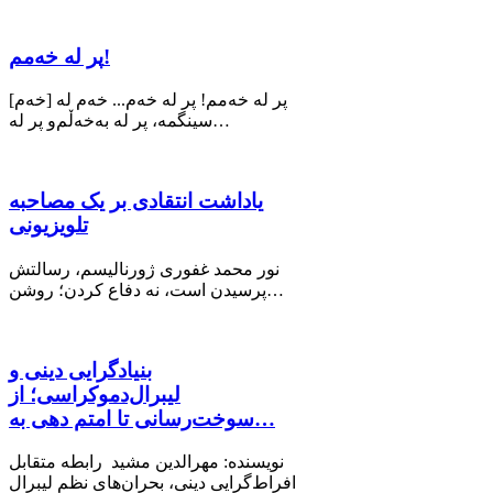
پر له خەمم!
[خه‌م] پر له خەمم! پر لە خەم... خەم له
سینگمە، پر لە بەخەڵم‌و پر لە…
یاداشت انتقادی بر یک مصاحبه
تلویزیونی
نور محمد غفوری ژورنالیسم، رسالتش
پرسیدن است، نه دفاع کردن؛ روشن…
بنیادگرایی دینی و
لیبرال‌دموکراسی؛ از
سوخت‌رسانی تا امتم دهی به…
نویسنده: مهرالدین مشید رابطه متقابل
افراط‌گرایی دینی، بحران‌های نظم لیبرال