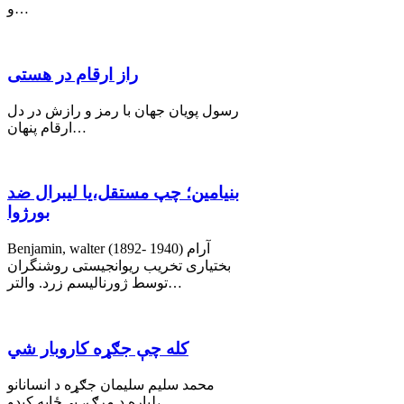
و…
راز ارقام در هستی
رسول پویان جهان با رمز و رازش در دل
ارقام پنهان…
بنیامین؛ چپ مستقل،یا لیبرال ضد
بورژوا
Benjamin, walter (1892- 1940) آرام
بختیاری تخریب ریوانجیستی روشنگران
توسط ژورنالیسم زرد. والتر…
کله چې جګړه کاروبار شي
محمد سليم سليمان جګړه د انسانانو
لپاره د مرګ، بې‌ځایه کېدو،…