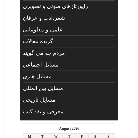
راپورتاژهای صوتي و تصويری
شعر،ادب و عرفان
علمی و معلوماتی
گزیده مقالات
مردم چه مي گويند
مسايل اجتماعي
مسايل هنری
مسایل بین المللی
مسایل تاریخی
معرفی و نقد کتب
August 2026
M
T
W
T
F
S
S