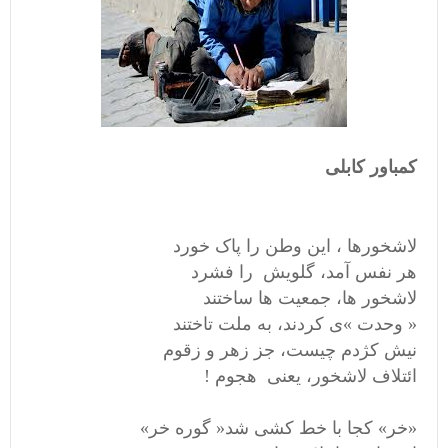
کمباور کابلی
لاشخورها ، این وطن را پاک خورد
هر نفس آمد، گلویش را فشرد
لاشخور ها، جمعیت ها ساختند
« وحدت »ی کردند، به ملت تاختند
نیش کژدم چیست، جز زهر و زقوم
ائتلاف لاشخور، یعنی هجوم !
«خر» کجا با خط کشی شد« گوره خر»