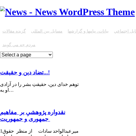
يل اجتماعي
بیانات، پیامها و گزارشها
مسایل بین المللی
گزیده مقالات
مردم چه مي گويند
تضاد دین و حقیقت...!
توهم خدای دین، حقیقتِ بشر را در آزادی
او به…
نقدواره پژوهشیِ بر مفاهیم
جمهوری و جمهوریت
1میرعبدالواحد سادات از منظر حقوق