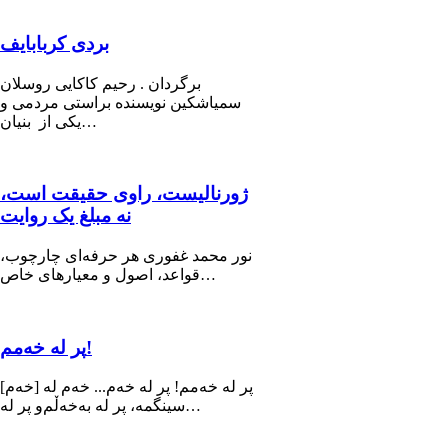
بردی کربابایف
برگردان . رحیم کاکایی روسلان
سمیاشکین نویسنده براستی مردمی و
یکی از بنیان…
ژورنالیست، راوی حقیقت است،
نه مبلغ یک روایت
نور محمد غفوری هر حرفه‌ای چارچوب،
قواعد، اصول و معیارهای خاص…
پر له خەمم!
[خه‌م] پر له خەمم! پر لە خەم... خەم له
سینگمە، پر لە بەخەڵم‌و پر لە…