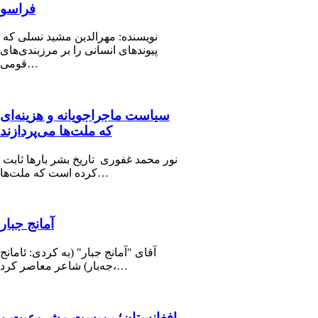
فراسو
نویسنده: مهرالدین مشید نسلی که
پیوندهای انسانی را بر مرزبندی‌های
قومی…
سیاست ماجراجویانه و هزینه‌ای
که ملت‌ها می‌پردازند
نور محمد غفوری تاریخ بشر بارها ثابت
کرده است که ملت‌ها…
آمانج جبار
آقای "آمانج جبار" (به کردی: ئامانج
جەبار) شاعر معاصر کرد،…
افغانستان؛ بن‌بست مشروعیت و