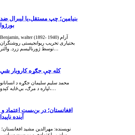
بنیامین؛ چپ مستقل،یا لیبرال ضد
بورژوا
Benjamin, walter (1892- 1940) آرام
بختیاری تخریب ریوانجیستی روشنگران
توسط ژورنالیسم زرد. والتر…
کله چې جګړه کاروبار شي
محمد سليم سليمان جګړه د انسانانو
لپاره د مرګ، بې‌ځایه کېدو،…
افغانستان؛ در بن‌بست اعتماد و
آینده ناپیدا
نویسنده: مهرالدین مشید افغانستان؛
میان بی‌اعتمادی و بن‌بست سیاسی