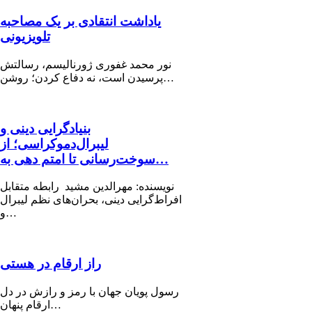
یاداشت انتقادی بر یک مصاحبه
تلویزیونی
نور محمد غفوری ژورنالیسم، رسالتش
پرسیدن است، نه دفاع کردن؛ روشن…
بنیادگرایی دینی و
لیبرال‌دموکراسی؛ از
سوخت‌رسانی تا امتم دهی به…
نویسنده: مهرالدین مشید رابطه متقابل
افراط‌گرایی دینی، بحران‌های نظم لیبرال
و…
راز ارقام در هستی
رسول پویان جهان با رمز و رازش در دل
ارقام پنهان…