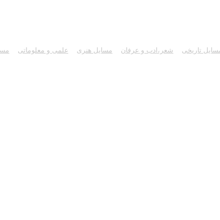
سایل تاریخی
شعر،ادب و عرفان
مسايل هنری
علمی و معلوماتی
مسا