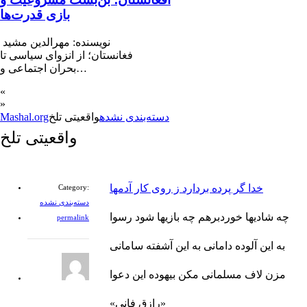
بازی قدرت‌ها
نویسنده: مهرالدین مشید
فغانستان؛ از انزوای سیاسی تا
بحران اجتماعی و…
«
»
دسته‌بندی نشده
واقعیتی تلخ
Mashal.org
واقعیتی تلخ
خدا گر پرده بردارد ز روی کار آدمها
Category:
دسته‌بندی نشده
چه شادیها خوردبرهم چه بازیها شود رسوا
permalink
به این آلوده دامانی به این آشفته سامانی
مزن لاف مسلمانی مکن بیهوده این دعوا
«رازق فانی»