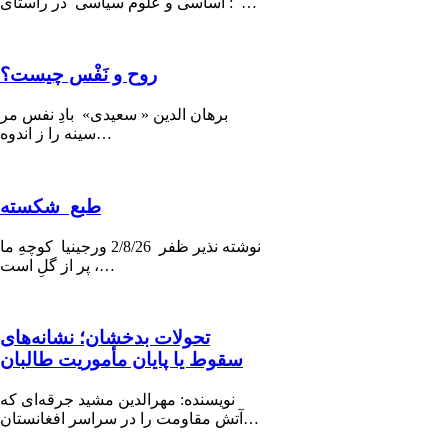
اساسی و علوم سیاسی در راستای : …
روح و نَفْس چیست؟
برهان الدین « سعیدی» بادِ نفس مر
سینه را ز اندوه…
طبع شکسته
نوشته نذیر ظفر 2/8/26 ورجینیا كوچهِ ما
پر از گلِ است ،…
تحولات بدخشان؛ نشانه‌های
سقوط یا پایان مأموریت طالبان
نویسنده: مهرالدین مشید جرقه‌ای که
آتش مقاومت را در سراسر افغانستان…