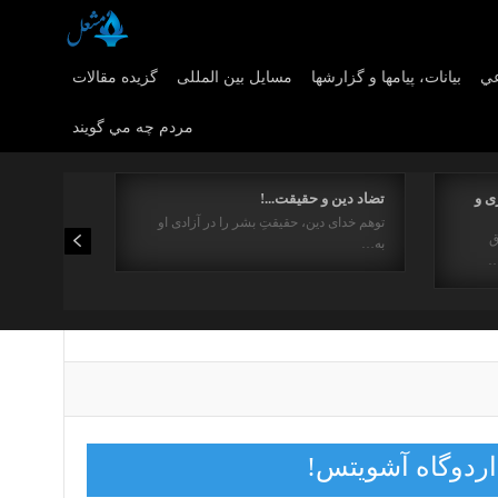
عي
بیانات، پیامها و گزارشها
مسایل بین المللی
گزیده مقالات
مردم چه مي گويند
ی و
تضاد دین و حقیقت...!
توهم خدای دین، حقیقتِ بشر را در آزادی او
ق
به…
…
اردوگاه آشویتس!