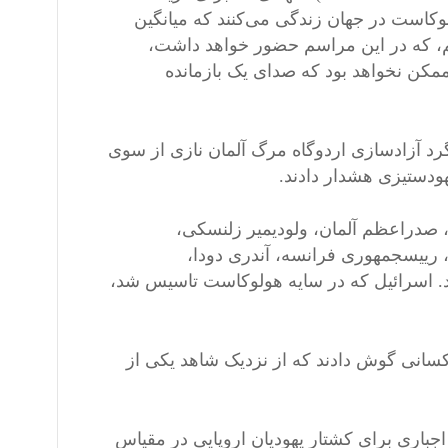
رآورد کرد که ۲۴۵ هزار بازمانده هولوکاست در جهان زندگی می‌کنند که میانگین
ورشلیم، که در این مراسم حضور خواهد داشت،
 ممکن نخواهد بود که صدای یک بازمانده
د آزادسازی اردوگاه مرگ آلمان نازی از سوی
دستیزی هشدار دادند.
 صدراعظم آلمان، ولودیمیر زلنسکی،
رییس‌جمهوری اوکراین، چارلز سوم، پادشاه بریتانیا، امانوئل مکرون، رییس‎جمهوری فرانسه، آندری دودا،
د. اسرائیل که در سایه هولوکاست تاسیس شد،
کسانی گوش دادند که از نزدیک شاهد یکی از
جباری برای کشتار یهودیان اروپایی در مقیاس