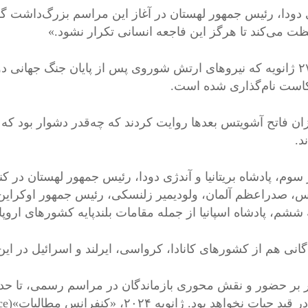
 دودا،‌ رئیس جمهور لهستان در آغاز این مراسم بزرگ‌داش
ت می‌کند تا هرگز این فاجعه انسانی تکرار نشود.»
روز ۲۷ ژانویه که نیروهای ارتش شوروی پس از پایان جنگ جهانی د
است نام‌گذاری شده است.
ان فاتح آشویتس بعدها روایت کردند که چه‌قدر دشوار بود که جان
د.
سوم،‌ پادشاه بریتانیا و آندژی دودا،‌ رئیس جمهور لهستان در 
،‌ صدراعظم آلمان،‌ ولودیمیر زلنسکی،‌ رئیس جمهور اوکراین،‌ 
ه ششم،‌ پادشاه اسپانیا از جمله مقامات بلندپایه کشورهای ار
دگانی هم از کشورهای کانادا،‌ کرواسی، ایرلند و اسرائیل در ا
 بر حضور و نقش محوری بازماندگان در مراسم رسمی، تا حد ز