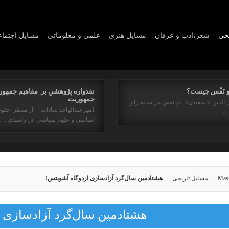
یخی
شعر،ادب و عرفان
مسايل هنری
علمی و معلوماتی
مسايل اجتما
و نَفْس چیست؟
نقدواره پژوهشیِ بر مفاهیم جمهور
جمهوریت
 الدین « سعیدی» بادِ نفس مر سینه را ز
1میرعبدالواحد سادات از منظر حقو
ه…
اساسی و علوم سیاسی در راستای : 
Mas
مسایل تاریخی
هشتادمین سال‌گرد آزادسازی اردوگاه آشویتس!
هشتادمین سال‌گرد آزادسازی 