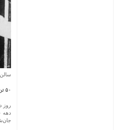
سالن زن
۵۰ تن از آخرین بازماندگان
جان‌شا