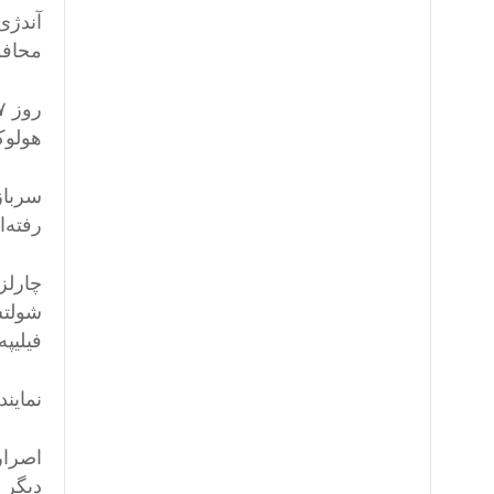
آندژی
محافظ
هولوک
سرباز
رفته‌ان
چارلز 
شولتس
فیلیپ
نماین
اصرار