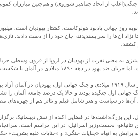
جنگی‌(اغلب از اتحاد جماهیر شوروی) و هم‌چنین مبارزان کمو
د.
ژانویه روز جهانی یادبود هولوکاست، کشتار یهودیان است. میلیو
ا نژاد آن‌ها را نمی‌پسندیدند، جان خود را از دست دادند. نازی‌
 کشتند.
تیزی به معنی نفرت از یهودیان در اروپا از قرون وسطی جری
ریان ضد یهود در دهه ۱۸۹۰ میلادی در آلمان با شکست مواجه شد.
بعد از سال ۱۹۱۹ میلادی و جنگ جهانی اول، یهودیان در آلمان 
گ جهانی اول جنگیده بودند و حالا یک درصد جامعه آلمان را تشک
. آن‌ها در سیاست و هنر شامل فیلم و تئاتر هم از چهره‌های مطر
، این بزرگ‌داشت‌ها در فضایی آکنده از تنش دیپلماتیک برگزا
ن نتانیاهو، نخست‌وزیر اسرائیل، در این مراسم است. سرانجام ب
 برایش به اتهام «جنایات جنگی» و «جنایات علیه بشریت» ح