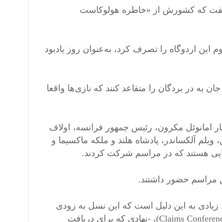
ت گفت که کشورش از «خاطره هولوکاست
وم این اردوگاه را تصرف کرد، به‌عنوان روز یادبود
 به در بردگان را متقاعد کنند که نازی‌ها واقعا
کنار امانوئل مکرون، رئیس جمهور فرانسه،‌ اولاف
ویلم آلکساندر،‌ پادشاه هلند و ملکه ماکسیما و
وپایی هستند که در مراسم شرکت کردند.
ین مراسم حضور داشتند.
یادی به این دلیل است که این نسل به زودی
دیگر در قید حیات نخواهد بود. ژانویه ۲۰۲۴، «کنفرانس مطالبات»‌(Claims Conference)‌، -‌نهادی که برای دریافت