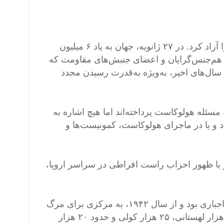
۸۰ سال پیش، ارتش سرخ شوروی اردوگاه مرگ آشویتس-بیرکناو را آزاد کرد. در ۲۷ ژانویه، جهان به یاد ۶ میلیون
ی، هم‌جنس‌گرایان و اعضای جنبش‌های مقاومت که
ر سال‌های اخیر، به‌ویژه به‌قدرت رسیدن مجدد
سئله هولوکاست پرداخته‌اند اما هیچ اشاره به
د و یا در ماجرای هولوکاست، کمونیست‌ها و
یر با ظهور احزاب راست افراطی در سراسر اروپا،
آشویتس گسترده‌ترین مجموعه اردوگاهی رایش سوم؛ اردوگاه کار اجباری بود و از سال ۱۹۴۲، به مرکزی برای مرگ
سازمان‌یافته تبدیل شد. در مجموع، نزدیک به یک میلیون یهودی، ۷۰ هزار لهستانی، ۲۵ هزار کولی و حدود ۲۰ هزار