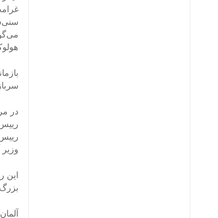
می‌گو
هولوک
بازما
سرباز
در مر
رییس‌
وزیر 
این ر
بزرگ‌
آلمان