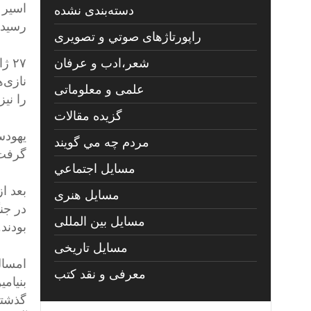
اسیر 
دسته‌بندی نشده
رسیدن
راپورتاژهای صوتي و تصويری
شعر،ادب و عرفان
۲۷ 
نازی‌ه
علمی و معلوماتی
را نیز
گزیده مقالات
یهودس
مردم چه مي گويند
گرفت. اما ج
مسايل اجتماعي
مسايل هنری
در جن
مسایل بین المللی
بودند
مسایل تاریخی
امسال
معرفی و نقد کتب
بنیامی
گذشته