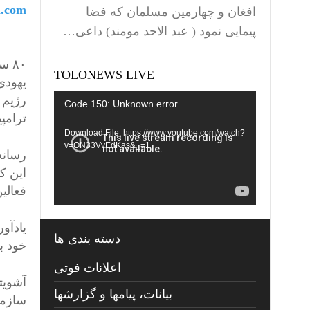
l.com
افغان و چهارمین مسلمان که فضا
پیمایی نمود ( عبد الاحد مومند) داعی…
TOLONEWS LIVE
یهودی
Video
رژیم ن
Code 150: Unknown error.
ترامپ
Player
Download File: https://www.youtube.com/watch?
v=ON33VvEdKas&_=1
رسانه
این ک
فعالین
یادآو
دسته بندی ها
خود ب
اعلانات فوتی
بیانات، پیامها و گزارشها