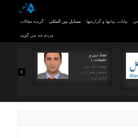
عي
بیانات، پیامها و گزارشها
مسایل بین المللی
گزیده مقالات
مردم چه مي گويند
تضاد دین و
حقیقت...!
توهم خدای دین،
حقیقتِ بشر را در
آزادی او به…
…