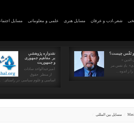
یخی
شعر،ادب و عرفان
مسايل هنری
علمی و معلوماتی
مسايل اجتما
و نَفْس چیست؟
نقدواره پژوهشیِ
بر مفاهیم جمهوری
 الدین «
و جمهوریت
» بادِ نفس مر
1میرعبدالواحد سادات
را ز اندوه…
از منظر حقوق
اساسی و علوم سیاسی در راستای : 
Mas
مسایل بین المللی