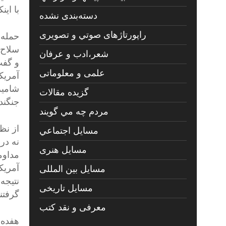
با این
دسته‌بندی نشده
راپورتاژهای صوتي و تصويری
حمله 
سلاح 
شعر،ادب و عرفان
و گفت
علمی و معلوماتی
آمریک
شامیر
گزیده مقالات
جنگند
مردم چه مي گويند
از نظ
مسايل اجتماعي
نه در
مسايل هنری
مداوم
آمریک
مسایل بین المللی
نتیجه
مسایل تاریخی
گرفتن
معرفی و نقد کتب
هفده 