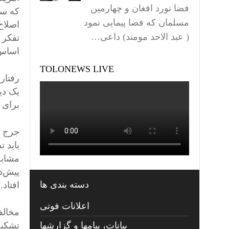
فضا نورد افغان و چهارمین
که سی
مسلمان که فضا پیمایی نمود
اصلاح
( عبد الاحد مومند) داعی…
تفکر 
اساس 
TOLONEWS LIVE
رفتار
یک دی
برای 
باید 
مشابه 
پیش‌د
دسته بندی ها
افتاد.
اعلانات فوتی
مخالف
تشکیل
بیانات، پیامها و گزارشها