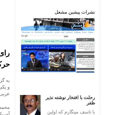
نشرات پیشین مشعل
رای 
حرک
به گز
و یکی
عربی 
رحلت با افتخار نوشته نذیر
ظفر
محمد 
با تاسف مینگارم که اولین
آمریک