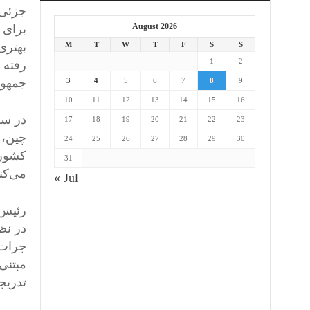
جزئی ش
August 2026
برای 
بهتری
M
T
W
T
F
S
S
1
2
رفته 
جمهور 
3
4
5
6
7
8
9
10
11
12
13
14
15
16
در سط
17
18
19
20
21
22
23
چین، 
24
25
26
27
28
29
30
کشور‌
31
می‌کن
« Jul
رئیس 
در نظ
جرات 
مبتنی
تدریج