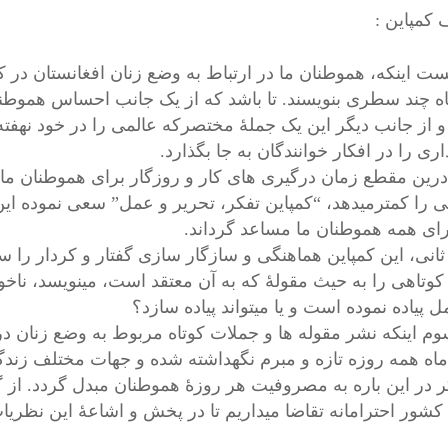
 کمپاین :
خست اینکه، هموطنان ما در ارتباط به وضع زنان افغانستان د
اه چند سطری بنویسند. تا باشد که از یک جانب احساس هموطنا
و از جانب دیگر این یک جملۀ مختصرکه عالمی را در خود نهفته 
ری را در افکار خوانندگان به جا بگذارد.
رین مقطع زمان درگیری های کار و روزگار برای هموطنان ما
ی را کمترمیدهد، “کمپاین تفکر، تحریر و عمل” سعی نموده این ز
برای همه هموطنان ما مساعد گرداند.
ر ثانی، این کمپاین هماهنگی و سازگار سازی گفتار و کردار 
کوتاهی را به حیث مقولۀ که به آن معتقد است، مینویسد، ناخو
 پیاده نموده است و یا میتواند پیاده سازد؟
 سوم اینکه نشر مقوله ها و جملات کوتاه مربوط به وضع زنان 
ماه همه روزه تازه و مبرم نگهداشته شده و جهات مختلف ز
کر در این باره به مصروفیت هر روزۀ هموطنان مبدل گردد. از 
کشور احترامانه تقاضا میداریم تا در پخش و اشاعۀ این نظریا