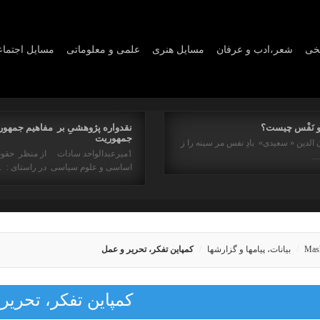
یخی
شعر،ادب و عرفان
مسايل هنری
علمی و معلوماتی
مسايل اجتما
و نَفْس چیست؟
نقدواره پژوهشیِ بر مفاهیم جمهور
جمهوریت
 الدین « سعیدی» بادِ نفس مر سینه را ز
1میرعبدالواحد سادات از منظر حقو
ه…
اساسی و علوم سیاسی در راستای : 
Mas
بیانات، پیامها و گزارشها
کمپاین تفکر، تحریر و عمل
کمپاین تفکر، تحریر