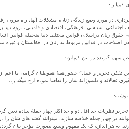
 کمپاین:
ردازی در مورد وضع زندگی زنان، مشکلات آنها، راه بیرون 
 اجتماعی، سیاسی، فرهنگی، اقتصادی و فامیلی، لزوم دید برخ
، حقوق زنان دراسلام، قوانین مختلف دنیا منجمله قوانین افغا
دن اصلاحات در قوانین مربوط به زنان در افغانستان و غیره م
 سهم گیرنده در این کمپاین:
ین تفکر، تحریر و عمل” حضورهمۀ هموطنان گرامی ما اعم از ز
ری فعالانه و دلسوزانۀ شان را تقاضا نموده ارج میگذارد.
نوشته:
تحریر نظریات حد اقل دو و حد اکثر چهار جملۀ ساده تعین گ
انند در چهار جمله خلاصه سازند، میتوانند گفته های شان را در
رند. به هر اندازۀ که یک مفهوم وسیع بصورت مؤجز بیان گردد، به