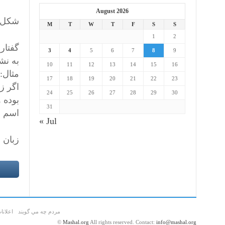
August 2026
شکل ن
M
T
W
T
F
S
S
1
2
گفتار
3
4
5
6
7
8
9
به نش
10
11
12
13
14
15
16
مثال:
17
18
19
20
21
22
23
اگر ز
24
25
26
27
28
29
30
بوده و
31
اسم و
« Jul
زبان 
مردم چه مي گويند
اعلانا
©
Mashal.org
All rights reserved. Contact:
info@mashal.org