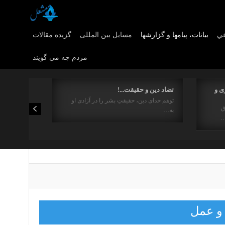
عي
بیانات، پیامها و گزارشها
مسایل بین المللی
گزیده مقالات
مردم چه مي گويند
ی و
تضاد دین و حقیقت...!
توهم خدای دین، حقیقتِ بشر را در آزادی او
ق
به…
…
 و عمل