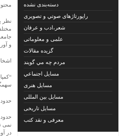
دسته‌بندی نشده
محتوی
راپورتاژهای صوتي و تصويری
نظر پ
شعر،ادب و عرفان
مختلف
جامعه
علمی و معلوماتی
و آور
گزیده مقالات
اشخاص
مردم چه مي گويند
مسايل اجتماعي
“کمپا
سهمگی
مسايل هنری
مسایل بین المللی
حدود 
مسایل تاریخی
حدود 
معرفی و نقد کتب
نمی تو
در آو