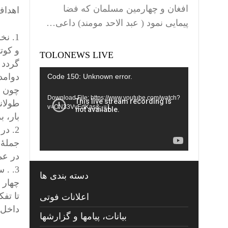
افغان و چهارمین مسلمان که فضا
اهداف
پیمایی نمود ( عبد الاحد مومند) داعی…
1. ن
و کوت
TOLONEWS LIVE
گردد 
Video
دوامدا
Code 150: Unknown error.
Player
چون د
Download File: https://www.youtube.com/watch?
طولان
v=ON33VvEdKas&_=1
بار، 
2. د
جملۀ 
در عمل
3. .
دسته بندی ها
چهار 
تا تف
اعلانات فوتی
داخل 
بیانات، پیامها و گزارشها