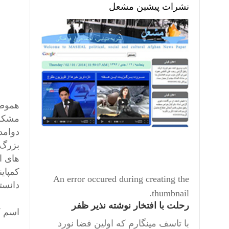
نشرات پیشین مشعل
هموطن
مشکلا
دوامد
بزرگ 
های ا
کمپاین
An error occured during creating the
دانست
thumbnail.
رحلت با افتخار نوشته نذیر ظفر
اسم ک
با تاسف مینگارم که اولین فضا نورد