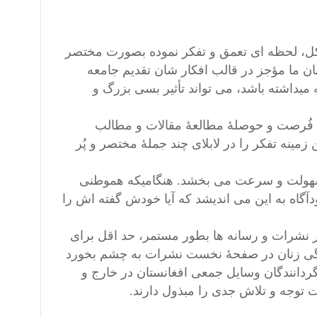
ر کل، لحظه ای تعمق و تفکر نموده بصورت مختصر
ن ما مؤجز در قالب افکار شان تقدیم جامعه
میداشته باشد، می تواند تأثیر بسی بزرگ و
 فُرصت و حوصلۀ مطالعۀ مقالات و مطالب
مینه تفکر را در لابلای چند جملۀ مختصر و پُر
را سهولت و سرعت می بخشد. هنگامیکه هموطنی
دآگاه به این می اندیشد که آیا خودش گفته اش را
در نشرات و رسانه ها بطور مستمر، حد اقل برای
ندگی زنان در صفحۀ نخست نشرات به چشم بخورد
گردانندگان وسایل جمعی افغانستان در خارج و
ت توجه و تلاش جدی را مبذول دارند.