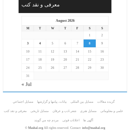
معرفی و نقد کتب
August 2026
M
T
W
T
F
S
S
1
2
3
4
5
6
7
8
9
10
11
12
13
14
15
16
17
18
19
20
21
22
23
24
25
26
27
28
29
30
31
« Jul
گزیده مقالات
مسایل بین المللی
بیانات، پیامها و گزارشها
مسايل اجتماعي
علمی و معلوماتی
مسايل هنری
شعر،ادب و عرفان
مسایل تاریخی
معرفی و نقد کتب
آگهی ها
اعلانات فوتی
مردم چه مي گويند
©
Mashal.org
All rights reserved. Contact:
info@mashal.org