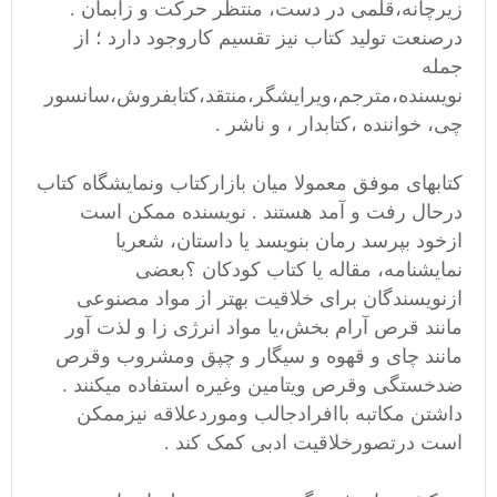
زیرچانه،قلمی در دست، منتظر حرکت و زابمان .
درصنعت تولید کتاب نیز تقسیم کاروجود دارد ؛ از
جمله
نویسنده،مترجم،ویرایشگر،منتقد،کتابفروش،سانسور
چی، خواننده ،کتابدار ، و ناشر .
کتابهای موفق معمولا میان بازارکتاب ونمایشگاه کتاب
درحال رفت و آمد هستند . نویسنده ممکن است
ازخود بپرسد رمان بنویسد یا داستان، شعریا
نمایشنامه، مقاله یا کتاب کودکان ؟بعضی
ازنویسندگان برای خلاقیت بهتر از مواد مصنوعی
مانند قرص آرام بخش،یا مواد انرژی زا و لذت آور
مانند چای و قهوه و سیگار و چپق ومشروب وقرص
ضدخستگی وقرص ویتامین وغیره استفاده میکنند .
داشتن مکاتبه باافرادجالب وموردعلاقه نیزممکن
است درتصورخلاقیت ادبی کمک کند .