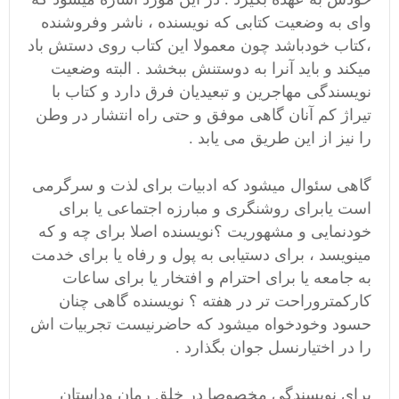
وای به وضعیت کتابی که نویسنده ، ناشر وفروشنده
،کتاب خودباشد چون معمولا این کتاب روی دستش باد
میکند و باید آنرا به دوستنش ببخشد . البته وضعیت
نویسندگی مهاجرین و تبعیدیان فرق دارد و کتاب با
تیراژ کم آنان گاهی موفق و حتی راه انتشار در وطن
را نیز از این طریق می یابد .
گاهی سئوال میشود که ادبیات برای لذت و سرگرمی
است یابرای روشنگری و مبارزه اجتماعی یا برای
خودنمایی و مشهوریت ؟نویسنده اصلا برای چه و که
مینویسد ، برای دستیابی به پول و رفاه یا برای خدمت
به جامعه یا برای احترام و افتخار یا برای ساعات
کارکمتروراحت تر در هفته ؟ نویسنده گاهی چنان
حسود وخودخواه میشود که حاضرنیست تجربیات اش
را در اختیارنسل جوان بگذارد .
برای نویسندگی مخصوصا در خلق رمان وداستان