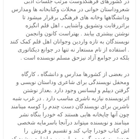
در کشورهای فرهنگدوست مرتب جلسات ادبی
شعروداستان خوانی در محلات وکتابخانه ها ومدارس
ودانشگاهها وخانه های فرهنگی برقرار میشود تا
براثررقابت وتشویق وآشنایی ، اهل قلم انگیزه
نوشتن بیشتری بیابند . بهتراست کانون وانجمن
نویسندگان به تازه واردین وجوانان اهل قلم کمک کنند
. استفاده از نام مستعار نه تنها در جوانع دیکتاتوری
بلکه در جوامع آزاد نیزحق مسلم نویسنده است .
در بعضی از کشورها مدارس و دانشگاه ، کارگاه
ومحفل نویسندگی برای شاعری وداستان نویسی و
گرفتن دیپلم و لیسانس وجود دارد .بعداز نوشتن
اثرنویسنده نیازبه ناشری مناسب دارد . در غرب شبه
ناشرین برای نویسندگان دست چندم را کوسه مینامند
چون آنها چاپخانه هایی هستند که خودرا بنگاه نشر
مینامند و نویسنده میتواند درآنجا باسرمایه شخصی
اش کتاب خودرا چاپ کند و تقسیم و فروش را
خودش به عهده بگیرد . در این مورد اشاره میشود که