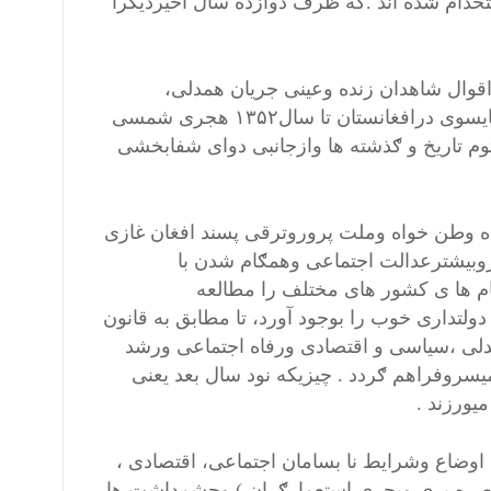
ستخدام شده اند .که ظرف دوازده سال اخیردیګرا
ااقوال شاهدان زنده وعینی جریان همدلی،
همدستی، مشارکت وطرزاداره وحکومت داری رابطورنسبی ومقایسوی درافغانستان تا سال۱۳۵۲ هجری شمسی
وم تاریخ و ګذشته ها وازجانبی دوای شفابخشی
زحصول مجدداستقلال کشوردر« ۱۹۱۹» م پادشاه وطن خواه وملت پروروترقی پسند افغان غازی
تروبیشترعدالت اجتماعی وهمګام شدن با
م ها ی کشور های مختلف را مطالعه
تداری خوب را بوجود آورد، تا مطابق به قانون
لی ،سیاسی و اقتصادی ورفاه اجتماعی ورشد
سروفراهم ګردد . چیزیکه نود سال بعد یعنی
یورزند .
اوضاع وشرایط نا بسامان اجتماعی، اقتصادی ،
صره بری وبحری استعمارګران ) وچشمداشت ها