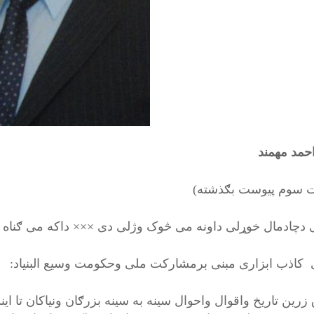
حمد مهمند
سوم پیوست بګذشته)
 دچادمال خوړلی داونه می څوک وژلی دی ××× داکه می ګناه ګ
 کاذب ابزاری مبنی برمشارکت ملی وحکومت وسیع البنیاد:
 زرین تاریخ واقوال واحوال سینه به سینه بزرګان ونیاکان تا ا