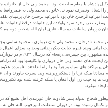
کیل پادشاه یا مقام سلطنت بود . محمد ولی خان از خانواده مت
 را اشغال وتصرف نمود ند، خانواده محمد ولی به قلمروافغا 
 امیرعبدالرحمن خان بود ،امیرعبدالرحمن خان برمبنای تفقدو
 ومقرب دربارخود نمود واولاده این خانواده درقطارخانواده ه
ان درزمان سلطنت ده ساله غازی امان الله شخص دوم مملکت
 محمد نادرخان ، محمد ولی خان دروازی ، محمود سامی وچن
 امانی وچند فقره خیانت دیکرزندانی وبعد په سزای اعمال ش
نویسنده مشهور« بین جیم
۰این ایجنت های محمد ولی خان دروازی وانګلیسها بود که درل
ان پروپاګند های سیاه وزهرآلود را راه انداختند . نامبرده علاوه
 میدادتا ملکه ثریا را دستکیروبرهنه وبی سیرت بیاورتد و ان
ت ها به حیث زن اول افغان یا ملکه ګرفته شده بود تکثیرومخ
ایجاد میکرد.
میطور شجاع الدوله پسر شادوله خان غوربندی اهل تشیع که د
 و بکمال رسیده بود. در دوران سلطنت امیرحبیب الله خان به 