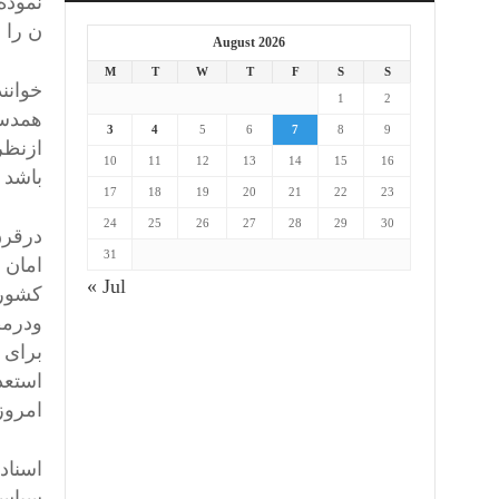
نموده
ن را ن
August 2026
M
T
W
T
F
S
S
خوانن
1
2
3
4
5
6
7
8
9
ازنظر
10
11
12
13
14
15
16
باشد 
17
18
19
20
21
22
23
24
25
26
27
28
29
30
31
امان 
« Jul
کشوره
ودرمط
برای 
استعد
امروز‏
اسناد
سیاسی