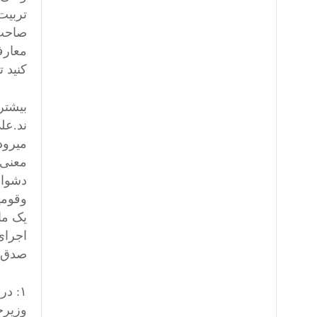
تربیت
صاحب 
معارف
کنید ت
بیشتر
ند.عل
میرود
معنی 
دشوار
وقومی
یک ما
اجرای
صدق ک
۱: د
وزیرح