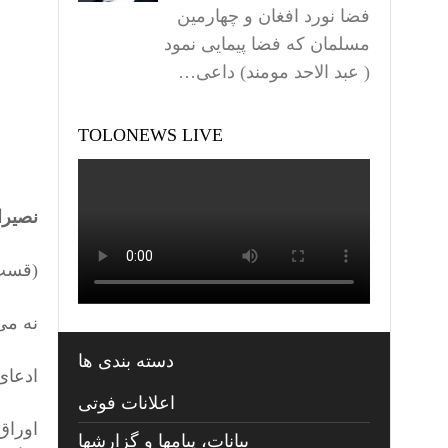
فضا نورد افغان و چهارمین
مسلمان که فضا پیمایی نمود
( عبد الاحد مومند) داعی…
TOLONEWS LIVE
نصیرا
(قست 
نه می
دسته بندی ها
ادعای
اعلانات فوتی
اوراق
بیانات، پیامها و گزارشها