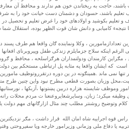
 باشند، حاجت به ریختاندن خون هم ندارند و محافظ آن معارف 
تعلیم باشند، حسودان و دشمنان دست خیانت خود را به شرف و
 و تعلیم بکوشید و اولادهای خود را غرض تعلیم و تحصیل در م
ا نتیجهء کامیابی و دانش شان قوت الظهر بوده، استقلال شما دو
ین تعدادازمامورین ، وکلا ونماینده ګان واقعا هم طرف پسند دو
ی الرغم اینکه سلاح جزمایلزم زندکی طفل وپیروبرنای افغانه
 ، مګراین کارمندان ودولتمداران هرګزاسلحه ، محافظ و ګروه
است که ایشان واقعا په مثابه پل ارتباطی مستحکم بین دولت
 تنها نمی ماند .همینګونه در ین دوره درتقرروتوظیف ماموری
ت،محل وزبان بصورت قطعی مطرح نبود واین چنین طرح متعف
مور وموظف شایسته هزاره دربین پښتونها ،آزبکها ، نورستانیه
 وظیفه میکرد؛ زبان، وسایرشعایروعنعنا ت مردم محلات رانه تن
لام وتوضیح روشنتر مطلب چند مثال ازارګانهای مهم دولت یا
ر راس قوه اجراییه شاه امان الله قرار داشت ، مګر نزدیکتر
ربیه یا دفاع ملی وزمانی وزیرامور خارجه ویا سفیروحتی وقت