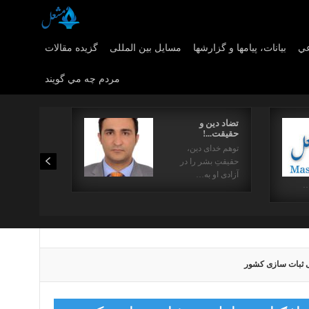
عي
بیانات، پیامها و گزارشها
مسایل بین المللی
گزیده مقالات
مردم چه مي گويند
تضاد دین و
حقیقت...!
توهم خدای دین،
حقیقتِ بشر را در
آزادی او به…
…
بی ثبات سازی کشور