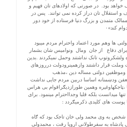
خواهد بود. در صورتی که اولادهای تان فهیم و
 استقلال تان دراز کرده نمی توانند. پس در
مالک متمدن و بزرگ دنیا فرستاده از خود دور
ام کند»۰
لتی ها وهم مورد اعتماد واحترام مردم میبود
ا برای دفاع از جان ومال ونوامیس شان بشمار
 ولشکروتوپ تانک نداشتند وحمل نمیکردند .بدین
 وملت قرار داشتند وازهمینرودولت درروزهای
ن وموظفین دولتی مساله دین ،مذهب
ن ودښمنانه اساسا دربین مردم جایی نداشت
ا ،ټاجکهاوغیره وهمین طورازدیګراقوام بی هراس
ها میدانست بلکه قلبا وجدااحترام مینمود. برای
 پوست های کلیدی ذکرمیګردد :
ین شخص به وی محمد ولی خان تاجک بود که ګاه
ی پادشاه به سفرطولانی اروپا رفت ، محمدولی