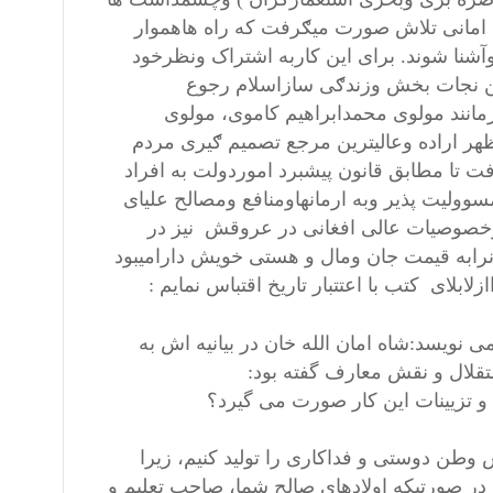
ت امانی تلاش صورت میګرفت که راه هاهموار
نا شوند. برای این کاربه اشتراک ونظرخود
دین نجات بخش وزندګی سازاسلام رجوع
مانند مولوی محمدابراهیم کاموی، مولوی
هر اراده وعالیترین مرجع تصمیم ګیری مردم
 مطابق قانون پیشبرد اموردولت به افراد
وولیت پذیر وبه ارمانهاومنافع ومصالح علیای
 وخصوصیات عالی افغانی در عروقش نیز در
رابه قیمت جان ومال و هستی خویش دارامیبود
نویسد:شاه امان الله خان در بیانیه اش به
تقلال و نقش معارف گفته بود:
 و تزیینات این کار صورت می گیرد؟
 وطن دوستی و فداکاری را تولید کنیم، زیرا
در صورتیکه اولادهای صالح شما، صاحب تعلیم و