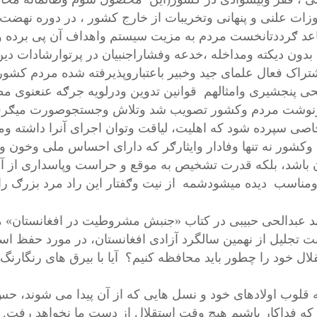
وزات علنی و پنهانی وتخریبات از خارج کشور ، در دوره نهض
د ګرددتانخست مردم به مزیت سیستم واهداف آن پی برده وآش
بدون دیکته ومداخله ،خدعه وفشاراجنبیان در پرتوارشادات 
تراک فعال علمای جید وخبیر باعتباروپذیرفته شده مردم کشور
حی پنجشیری وامثالهم قوانین تدوین ودرلویه جرګه عنعنوی مظ
وشت مردم وکشور تصویب شد وتلاش وجستجوصورت میګرفت تا
صی سپرده شود که اهلیت، لیاقت وتوان اجرای آنرا داشته ومس
وکشور نه تنها وفادار وایثارګر که دارای احساس ملی وخون
 باشد، بلکه قدرت تشخیص به موقع و حراست وپاسداری از آن
ند عبدالحی حبیبی در کتاب «جنبش مشروطیت در افغانستان» می 
ت تجلیل از نهمین سالگرد آزادی افغانستان، در مورد حفظ اس
لال خود را چطور باید محافظه کنیم؟ آیا با بیرق های رنگارنگ
به قلوب اولادهای خود و نسل هایی که از آن پیدا می شوند، حس
که فداکار باشیم هیچ وقت استقلال از دست ما نخواهد رفت. 