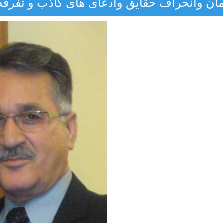
ان وانحراف حقایق وادعای های کاذب و تفرفه