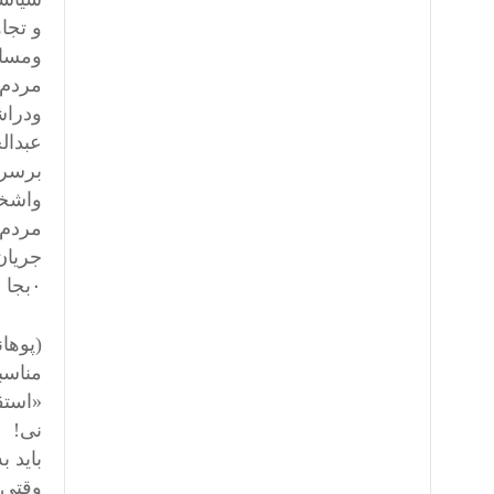
و تجا
ومساع
مردم 
ودراش
عبدال
برسرن
واشخا
مردم 
جریان
۰بجا ومناسب دیده میشودشمه از نیت وګفتار این راد مرد بزرګ راازلابلای کتب با اعتتبار تاریخ اقتباس نمایم :
(پوها
مناسب
«استق
نی!
باید 
وقتی 