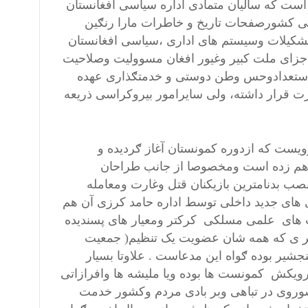
ست که سالیان متمادی اداره سیاسی افغانستان
سی کشورصفحات تاریخ و خاطرات مارا رنګین
تشکیلات وسیستم های اداری ،سیاسی افغانستان
جزای ملت کبیر وغیور افغان مسوولیت وصلاحیت
ی استعدادوحس وطن دوستی و خدمتګذاری عهده
رت قرار داشته، ولی سایرامور بیروکراسی ذریعه
ست که ازدوره کمونستان آغاز ګردیده و
برهم زده است ومخصوصا از جانب طراحان
ب بدنامترین بازیکنان قتل وغارت ومعامله
ی های جدید داخلی توسط اداره حامد کرزی آن هم
ت های علمی مسلکی کرکتر ومعیار های پسندیده
دمت ګذاری رادربر ندارد۰انتصاب ومقرری های اخیر(۶۷) نفر ی که همه شان عضویت یک تنظیم( جمعیت
 نفر شان از علاقه داری پنجشیر بوده ګواه این مدعاست . علاوتا بسیار
ویکش کمونست ها بوده ویا ملیشه ها وافرازاتی
وروی در تباهی وبر بادی مردم وکشور خدمت