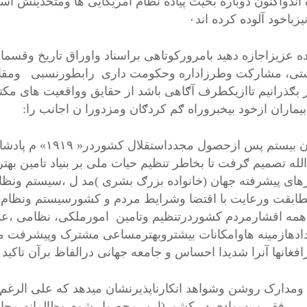
 اندواکنون دوباره بحیث پیاده نطام امریکایی ها ومتحدینش ا
یزباخود آلوده کرده اند۰
ده عزیزاجازه دهید بامرورکوتاهی براسناد واوراق تاریخ وقسم
 بګذرانیم تاازیکطرف آګاهی باشد از حقایق وواقعیت های مکت
بیماران ازخود بیخبروراه ګم کردګان ومزدورا ن اجانب را:
درقرن بیستم پس ا
الله تصمیم ګرفت تا بخاطر تنظیم حیات ملی بر بنیاد تامین به
ای پیشرفته جهان (خانواده بزرګ بشری )مد ل ،سیستم ونظا
ابقت ورعایت با اقتضا وشرایط مردم و کشورسیستم ونظام دول
همه اقشارمردم کشوردرتنظیم وتامین امورملکی، نظامی ،عد
ادهازمینه هاوامکانات بیشتروبهترمساعی مشترک وپیشرفت می
افغانها آنرا شدیدا احساس و جامعه جهانی درالفاظ برآن تاکید م
 ومدارک روشن وشواهد انکارناپذیرنشان میدهد که علی الرغم 
 ، فقر وبیسوادی در کشور(این محصول شوم وظالمانه محا