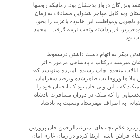
نفذ وبزرګان درواز بدخشان بود. زمانیکه روسها
نستان وبه کابل مهاجر شدواین مصادف به زمان
 دلجویی ومواظبت این خانوده باعزت را بخود
اومعززین قرارداشته وتحت تربیه ګرفت . محمد
 بود .
دتن دیګر به اتهام دست داشتن درسقوط
ان میرسند درکتاب « پادشاهی مرموز » اثر
زbenjames» که درسال ۱۹۳۴م در نیویارک ایالات متحده بچاپ رسیده نامبرده مینویسد که«
باس ملا ها وروحانیت ظاهرشده وبرضد سفرامان
 میکند که ، این ولی خان بود که ایجنتان خود را
 عکسهایی را که ملکه در دوران مسافرت پادشاه
فیانه به اطراف میفرستاد ونسبت به پادشاه
ر زمره غلام بچه های امیرعبدالرحمن خان پرورش
مقام فراش باشی ارتقا کردو در زمان غازی امان