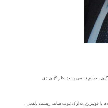
ڼی ، ظالم ته می په بد نظر کټلی دی
یندم با قویترین مدارک ثبوت شاهد زیست باهمی ،