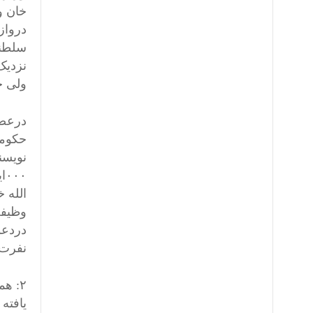
خان و
درواز
سلطنت
نزدیک
ولی خ
درعصر
حکومت
۰۰
الله خ
وظیفه
دردعو
نفرت 
۲: ه
یافته