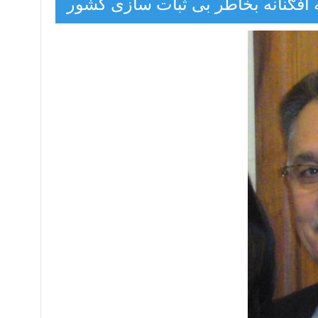
 افګنانه بخاطر بی ثبات سازی کشور