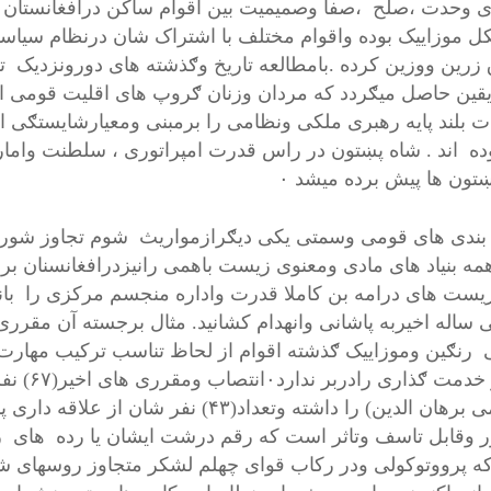
ی وحدت ،صلح ،صفا وصمیمیت بین اقوام ساکن درافغانستان ا
ل موزاییک بوده واقوام مختلف با اشتراک شان درنظام سیا
 زرین ووزین کرده .بامطالعه تاریخ وګذشته های دورونزدیک 
یقین حاصل میګردد که مردان وزنان ګروپ های اقلیت قومی ا
ت بلند پایه رهبری ملکی ونظامی را برمبنی ومعیارشایستګ
وده اند . شاه پښتون در راس قدرت امپراتوری ، سلطنت واما
ښتون ها پیش برده میشد ۰
بندی های قومی وسمتی یکی دیګرازمواریث شوم تجاوز شوروی
همه بنیاد های مادی ومعنوی زیست باهمی رانیزدرافغانسنان 
یست های درامه بن کاملا قدرت واداره منجسم مرکزی را بانص
ساله اخیربه پاشانی وانهدام کشانید. مثال برجسته آن مقرر
 رنګین وموزاییک ګذشته اقوام از لحاظ تناسب ترکیب مهار
و نیاز خ
اسلامی برهان الدین) را داشته وتعداد(۴۳)
ر وقابل تاسف وتاثر است که رقم درشت ایشان یا رده های ر
که پرووتوکولی ودر رکاب قوای چهلم لشکر متجاوز روسهای ش