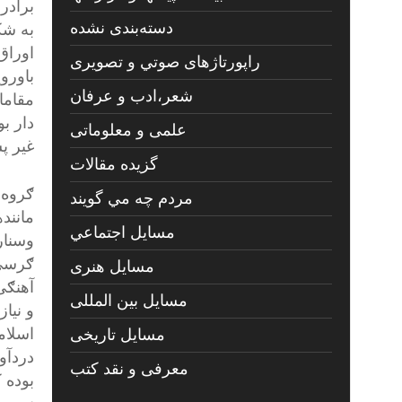
برادر
دسته‌بندی نشده
به شک
اوراق
راپورتاژهای صوتي و تصويری
باورو
شعر،ادب و عرفان
مقاما
دار ب
علمی و معلوماتی
غیر پ
گزیده مقالات
ګروه 
مردم چه مي گويند
مانند
مسايل اجتماعي
وسنار
ګرسی 
مسايل هنری
آهنګی
مسایل بین المللی
مسایل تاریخی
دردآو
معرفی و نقد کتب
بوده 