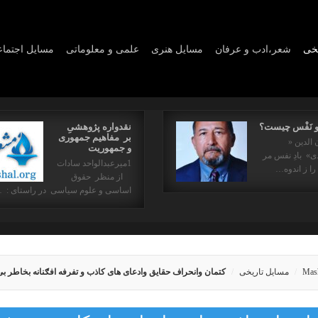
یخی
شعر،ادب و عرفان
مسايل هنری
علمی و معلوماتی
مسايل اجتما
و نَفْس چیست؟
نقدواره پژوهشیِ
بر مفاهیم جمهوری
 الدین «
و جمهوریت
» بادِ نفس مر
1میرعبدالواحد سادات
را ز اندوه…
از منظر حقوق
اساسی و علوم سیاسی در راستای : 
Mas
مسایل تاریخی
کتمان وانحراف حقایق وادعای های کاذب و تفرفه افګنانه بخاطر 