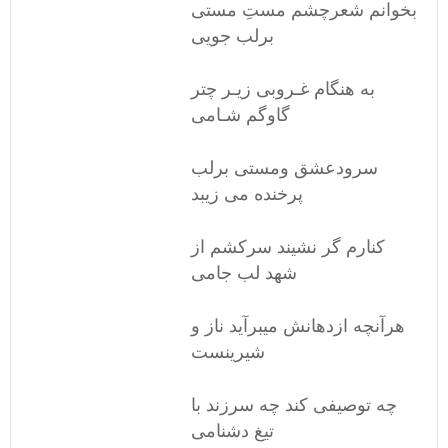
بخوانم شعرچشم مستِ مستی
برلب جویی
به هنگام غـروبی زیـر چتر
گاوگم شـامی
سرودعشق ومستی برلب
پرخنده می زیبد
کنارم گر نشیند سرکشم از
شهد لب جامی
هرآنچه ازدهانش میبرآید ناز و
شیرینست
چه توصیفی کند چه سرزند با
تیغ دشنامی