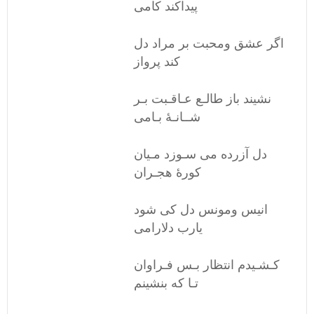
پیداکند کامی
اگر عشق ومحبت بر مراد دل
کند پرواز
نشیند باز طالـع عـاقـبت بـر
شــانـۀ بـامی
دل آزرده می سـوزد مـیان
کورۀ هجـران
انیس ومونس دل کی شود
یارب دلارامی
کـشـیدم انتظار بـس فـراوان
تـا که بنشینم