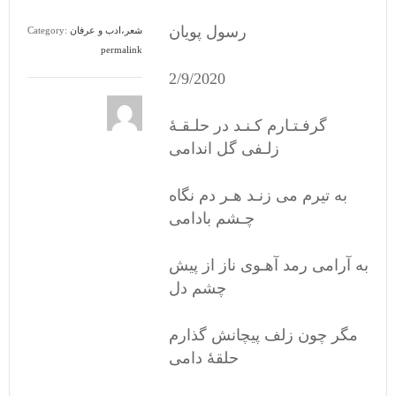
رسول پویان
شعر،ادب و عرفان
Category:
permalink
2/9/2020
گرفـتـارم کـنـد در حلـقـۀ
زلـفی گل اندامی
به تیرم می زنـد هـر دم نگاه
چـشم بادامی
به آرامی رمد آهـوی ناز از پیش
چشم دل
مگر چون زلف پیچانش گذارم
حلقۀ دامی