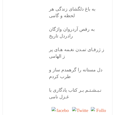
به باغ دلگشای زندگی هر
لحظه و گامی
به رقص آردروان واژگان
رادردل تاریخ
ز ژرفـای تمـدن نغـمه هـای پر
ز الهامی
دل مستانه را گرهمدم ساز و
طرب کردم
نـبـشـتـم بـر کتاب یادگاری با
غـزل نامی