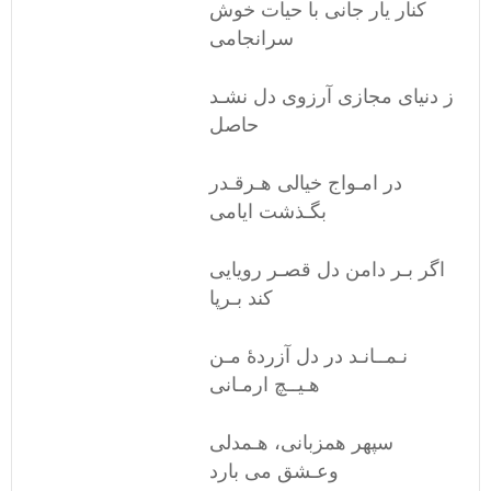
کنار یار جانی با حیات خوش
سرانجامی
ز دنیای مجازی آرزوی دل نشـد
حاصل
در امـواج خیالی هـرقـدر
بگـذشت ایامی
اگر بـر دامن دل قصـر رویایی
کند بـرپا
نـمــانـد در دل آزردۀ مـن
هـیــچ ارمـانی
سپهر همزبانی، هـمدلی
وعـشق می بارد