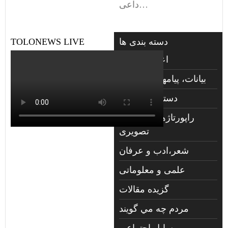
داعی…
دسته بندی ها
TOLONEWS LIVE
اعلانات فوتی
بیانات، پیامها و گزارشها
دسته‌بندی نشده
راپورتاژهای صوتي و
تصويری
شعر،ادب و عرفان
علمی و معلوماتی
گزیده مقالات
مردم چه مي گويند
مسايل اجتماعي