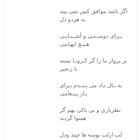
اگر باشد موافق کس نمی بیند
به هردو دل
بـرای دوســتـی و آشــنـایـی
هـیـچ ابهـامی
پر پرواز ما را گر کـرونـا بسته
با زنجیر
به بـال بـاد می بـنــدم بـرای
یـار پـیـغامی
نظربازی و بی باکی بهم گر
همنوا گردند
لب ازلب بوسه ها چیند ودل