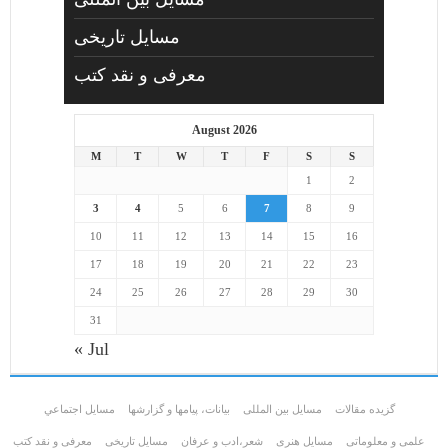
مسایل تاریخی
معرفی و نقد کتب
August 2026
M
T
W
T
F
S
S
1
2
3
4
5
6
7
8
9
10
11
12
13
14
15
16
17
18
19
20
21
22
23
24
25
26
27
28
29
30
31
« Jul
گزیده مقالات
مسایل بین المللی
بیانات، پیامها و گزارشها
مسايل اجتماعي
علمی و معلوماتی
مسايل هنری
شعر،ادب و عرفان
مسایل تاریخی
معرفی و نقد کتب