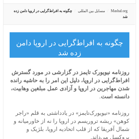
Mashal.org
مسایل بین المللی
چگونه به افراط‌گرایی در اروپا دامن زده
شد
چگونه به افراط‌گرایی در اروپا دامن
زده شد
روزنامه نیویورک تایمز در گزارشی در مورد گسترش
افراط‌گرایی در اروپا، دلیل این امر را به حاشیه رانده
شدن مهاجرین در اروپا و آزادی عمل مبلغین وهابیت،
دانسته است
.
روزنامه‌ «نیویورک‌تایمز» در یادداشتی به قلم «راجر
کوهن» ریشه تروریسم در اروپا را نه از خاورمیانه و
شمال آفریقا که از قلب اتحادیه اروپا، بلژیک و
بروکسل می‌داند.