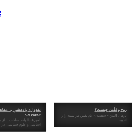
روح و نَفْس چیست؟
نقدواره پژوهشیِ بر مفاه
جمهوریت
برهان الدین « سعیدی» بادِ نفس مر سینه را ز
اندوه…
1میرعبدالواحد سادات از 
اساسی و علوم سیاسی در ر