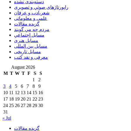
دسته‌بندی نشده
راپورتاژهای صوتي و تصويری
شعر،ادب و عرفان
علمی و معلوماتی
گزیده مقالات
مردم چه مي گويند
مسايل اجتماعي
مسايل هنری
مسایل بین المللی
مسایل تاریخی
معرفی و نقد کتب
August 2026
M
T
W
T
F
S
S
1
2
3
4
5
6
7
8
9
10
11
12
13
14
15
16
17
18
19
20
21
22
23
24
25
26
27
28
29
30
31
« Jul
گزیده مقالات