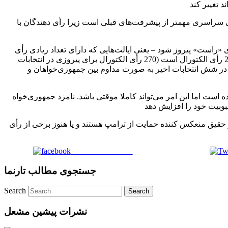
سراسری مهمتر از پیشرفت‌های قبلی است زیرا رأی دهندگان با
های «راست» پیروز شود – یعنی ایالت‌هایی که دارای تعداد زیادی رأی
الکتورالی هستند. برای مثال، فلوریدا را در نظر بگیرید. این ایلات دارای 29 رأی الکتورال است (270 رأی الکتورال برای پیروزی در انتخابات
 در شش انتخابات اخیر به صورت مداوم بین جمهوری‌خواهان و
 است اما این امر می‌تواند کاملا موقتی باشد. نامزد جمهوری‌خواه
ر حقیق منعکس کننده حمایت از ترامپ هستند و یا هنوز برخی از رأی
Share on Facebook
جستجوی مطالب تارنما
Search
نشرات پیشین مشعل