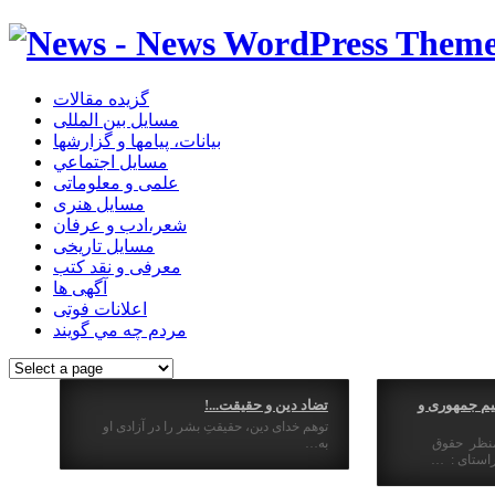
گزیده مقالات
مسایل بین المللی
بیانات، پیامها و گزارشها
مسايل اجتماعي
علمی و معلوماتی
مسايل هنری
شعر،ادب و عرفان
مسایل تاریخی
معرفی و نقد کتب
آگهی ها
اعلانات فوتی
مردم چه مي گويند
یم جمهوری و
تضاد دین و حقیقت...!
توهم خدای دین، حقیقتِ بشر را در آزادی او
منظر حقوق
به…
استای : …