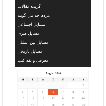
گزیده مقالات
مردم چه مي گويند
مسايل اجتماعي
مسايل هنری
مسایل بین المللی
مسایل تاریخی
معرفی و نقد کتب
August 2026
M
T
W
T
F
S
S
1
2
3
4
5
6
7
8
9
10
11
12
13
14
15
16
17
18
19
20
21
22
23