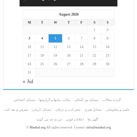
August 2026
M
T
W
T
F
S
S
1
2
3
4
5
6
7
8
9
10
11
12
13
14
15
16
17
18
19
20
21
22
23
24
25
26
27
28
29
30
31
« Jul
گزیده مقالات
مسایل بین المللی
بیانات، پیامها و گزارشها
مسايل اجتماعي
علمی و معلوماتی
مسايل هنری
شعر،ادب و عرفان
مسایل تاریخی
معرفی و نقد کتب
آگهی ها
اعلانات فوتی
مردم چه مي گويند
©
Mashal.org
All rights reserved. Contact:
info@mashal.org