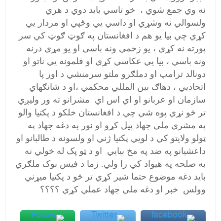
نه وي جمع شوي ، خو تاسي بايد دوي د هري
ولسوالي نه وشړي او داسي يي وځپي او مردار يي
کړي چي بيا يو هم د افغانستان په ګوټ ګوټ کي سر
پورته نه کړي ، يو زخمي ونه باسي او يو مړي درنه
ونه باسي ، بيا يي عکاسي کړي او فلمونه يي ناتو او
دونالد ترامپ او دملګرو ملتو سرمنشي د اور پا
اتحاديي ، دهاګ بين المللي محکمي ،او د شانګهاي
سازمان او عربانو او اي اس اي مشرانو ته ور وليږي
تر څو نړي پوه شي چي د افغانستان خلکو د پکتيا والو
په مشري ملي جهاد پيل کړو او نور به دغه جهاد په
ټولو ولايتو کي د لويي پکتيا ژني او ولسونه د طالبانو او
داعشيانو په ضد په مخ بيايي او د ټو پک له خولي نه
به صلحه په هيواد کي را ولي. زما د فيس بوک ملګري
بايد دغه موضوع حتما شير کړي تر څو د پکتيا ميړني
وولس خبر او دغه ملي جهاد عملي کړي ؟؟؟؟