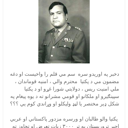
دخبر په اوريدو سره سم مي قلم را واخيست او دغه
مضمون مي د پکتيا محترم والي ، امنيه قوماندان ،
ملي امنيت ريس ، دولايتي شورا غړو او د پکتيا
سپينګيرو او ملکانو او قومي مشرانو ته د يوه پيغام په
شکل ډير مختصر يا لڼډ وليکلو او وړاندي کوم يي ؟؟؟
پکتيا والو طالبان او ورسره مزدور پاکستاني او عربي
اجير تروريستان به تر ۳۰۰۰ زيات تعرض او تجاوز ته