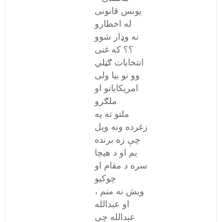
یونس قانونی
له اخطارو
نه وډار شوو
؟؟ که غنی
انتخابات ګټلي
وو نو بیا ولی
امریکایانو او
ملګرو
ملتو ته په
زغرده ونه ویل
چې زه برنده
یم او د هیچا
سره د مقام او
چوکیو
ویش نه منم ،
او عبدالله
عبدالله چې