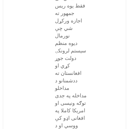
فقط یوه ریس
جمهور ته
اجازه ورکړل
شي چې
نورمال
دیوه منظم
سیستم لرونکۍ
دولت جوړ
کړي او
افغانستان ته
ددشمنانو د
مداخلو
مداخله په جدی
توګه ونیسی او
امریکا کاملا په
افغانی اډو کې
ووسي او د