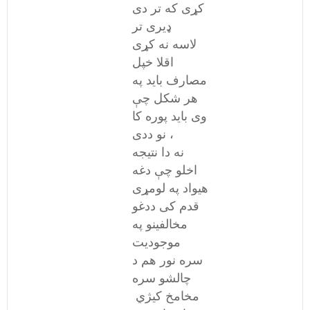
کړی که تر دی
ډیری تر
لاسه نه کړی
اقلا خپل
مصارف باید په
هر شکل چې
وی باید پوره کا
، نو ددی
نه دا نتیجه
اخلو چې دغه
هیواد په لومړی
قدم کی ددغو
مخالفینو په
موجودیت
سره نور هم د
چالشو سره
مخامخ کیژي