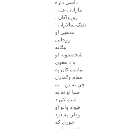
داسې داړه
ماران ، غله ،
زورواکان ،
تفنګ سالاران ،
مذهبی او
روحانی
بیګانه
شخصیتونه او
یا د هغوی
نماینده ګان په
مقام وګمارل
چې نه نن – نه
سبا او نه په
اینده کی د
هیواد والو او
وطن په درد
خوري که