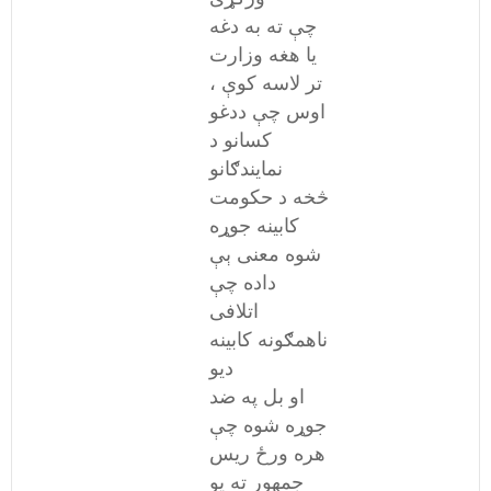
چې ته به دغه
یا هغه وزارت
تر لاسه کوې ،
اوس چې ددغو
کسانو د
نمایندګانو
څخه د حکومت
کابینه جوړه
شوه معنی ېې
داده چې
اتلافی
ناهمګونه کابینه
دیو
او بل په ضد
جوړه شوه چې
هره ورځ ریس
جمهور ته یو