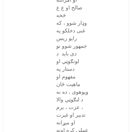
او امرالله
صالح او ع ع
څخه
وډار شوو ، که
غنی دخلکو په
رایو ریس
جمهور شوو نو
دی باید د
لونګوټي او
دستار په
مفهوم او
ماهیت ځان
وپوهوی ، ده نه
د لنګوټي والا
عزت ، برم ،
تدبیر او غیرت
او میړانه
عملی کړه اونه