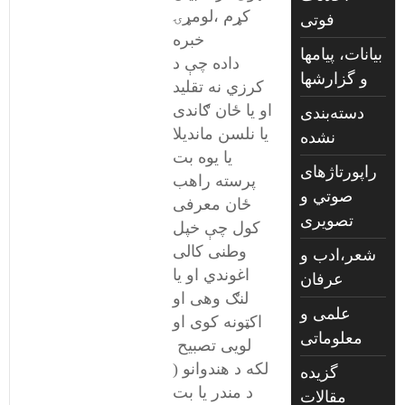
کړم ،لومړۍ
فوتی
خبره
بیانات، پیامها
داده چې د
و گزارشها
کرزي نه تقلید
او یا ځان ګاندی
دسته‌بندی
یا نلسن ماندیلا
نشده
یا یوه بت
راپورتاژهای
پرسته راهب
صوتي و
ځان معرفی
تصويری
کول چې خپل
وطنی کالی
شعر،ادب و
اغوندي او یا
عرفان
لنګ وهی او
علمی و
اکټونه کوی او
معلوماتی
لویی تصبیح
لکه د هندوانو (
گزیده
د مندر یا بت
مقالات