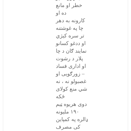
خطر او مانع
ده او
کارونه به دهر
چا په غوشتنه
تر سره کیژي
او ددغو کسانو
نمایند ګان د چا
پلار د رشوت
او اداری فساد
– زورګویی او
غصبولو نه ، نه
شي منع کولای
ځکه
دوی هریوه ټیم
۱۹۰ ملیونه
ډالره په کمپاین
کی مصرف