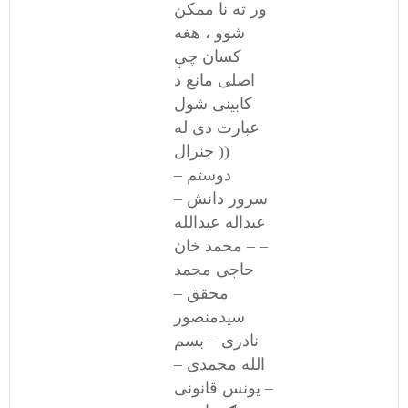
ور ته نا ممکن
شوو ، هغه
کسان چې
اصلی مانع د
کابینی شول
عبارت دی له
(( جنرال
دوستم –
سرور دانش –
عبداله عبدالله
– محمد خان –
حاجی محمد
محقق –
سیدمنصور
نادری – بسم
الله محمدی –
یونس قانونی –