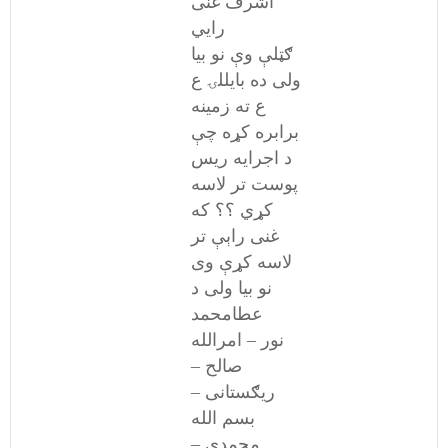
اشرف غنی
رايي
ګټلې وې نو بیا
ولی ده بایللۍ ع
ع ته زمینه
برابره کړه چې
د اجرایه ریس
پوست تر لاسه
کړي ؟؟ که
غنی راېې تر
لاسه کړې وی
نو بیا ولی د
عطامحمد
نور – امرالله
صالح –
ریګستانی –
بسم الله
محمدی –