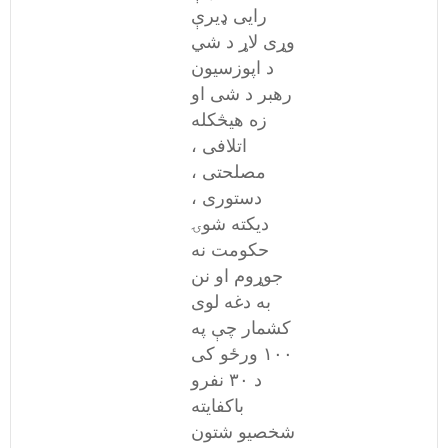
رایی ډیرې
وړی لاړ د شي
د اپوزسیون
رهبر د شی او
زه هیڅکله
اتلافی ،
مصلحتی ،
دستوری ،
دیکته شوۍ
حکومت نه
جوړوم او نن
به دغه لوی
کشمار چې په
۱۰۰ ورځو کی
د ۳۰ نفرو
باکفایته
شخصیو شتون