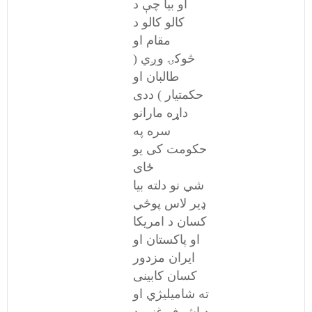
او بیا چې د
کالو کالو د
مقام او
څوکۍ وږي (
طالبان او
حکمتیار ) ددی
داړه مارانو
سره په
حکومت کی یو
ځای
شي نو دلته بیا
ډیر لاس پوڅي
کسان د امریکا
او پاکستان او
ایران مزدور
کسان کابینی
ته شامیلیژي او