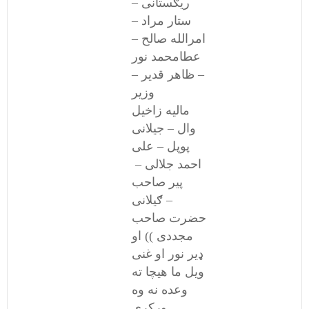
ریګستانی –
ستار مراد –
امرالله صالح –
عطامحمد نور
– ظاهر قدیر –
وزیر
مالیه زاخیل
وال – جیلانی
پوپل – علی
احمد جلالی –
پیر صاحب
ګیلانی –
حضرت صاحب
مجددی )) او
ډیر نور او غنی
ویل ما هیچا ته
وعده نه وه
ورکړی