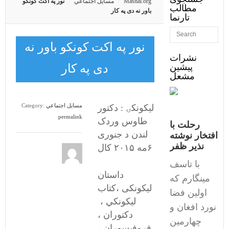
Mashal.org
مسايل اجتماعي
نور په اکت کونکو
مطالب
باور نه دی په کار
تارنما
نور په اکت کونکو باور نه
نشرات
پیشین
دی په کار
مشعل
مسايل اجتماعي
Category:
لیکونکۍ : دکتور
permalink
طاوس وردک
رحلت با
لندن د جنوری
افتخار نوشته
نذیر ظفر
۶مه ۲۰۱۵ کال
با تاسف
داستان
مینگارم که
لیکونکی ،کتاب
اولین فضا
لیکونکي ،
نورد افغان و
دکتوران ،
چهارمین
فروفیسوران ،