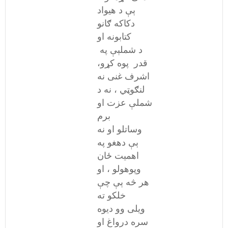
ېې د هیواد
دکاکه ګانو
کتابونه او
د شملېې په
قدر پوه کړو،
اشرف غنی نه
لنګوټي ، نه د
شملې عزت او
برم
وساتلو او نه
ېې دهغو په
اهمیت ځان
وپوهولو ، او
هر څه ېې چې
خلکو ته
ویلی وو دیوه
سره درواغ او