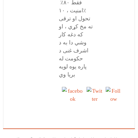
فقط ۸۰٪
امنیت ، ۱۰٪
تحول او ترقی
ته مخ کړي ، او
که دغه کار
وشي دا به د
اشرف غنی د
حکومت له
پاره یوه لویه
بریا وي
Share on
Tweet
Follow
Facebook
us