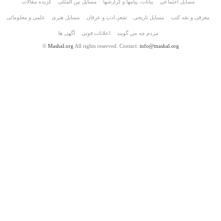
مسايل اجتماعي
بیانات، پیامها و گزارشها
مسایل بین المللی
گزیده مقالات
معرفی و نقد کتب
مسایل تاریخی
شعر،ادب و عرفان
مسايل هنری
علمی و معلوماتی
مردم چه مي گويند
اعلانات فوتی
آگهی ها
©
Mashal.org
All rights reserved. Contact:
info@mashal.org