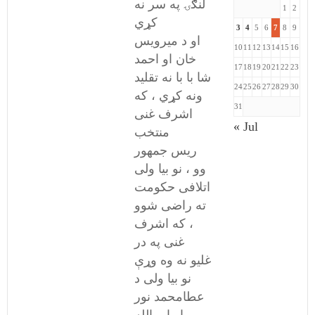
لنګۍ په سر نه
1
2
کړي
3
4
5
6
7
8
9
او د میرویس
10
11
12
13
14
15
16
خان او احمد
17
18
19
20
21
22
23
شا با با نه تقلید
24
25
26
27
28
29
30
ونه کړي ، که
31
اشرف غنی
« Jul
منتخب
ریس جمهور
وو ، نو بیا ولی
اتلافی حکومت
ته راضی شوو
، که اشرف
غنی په در
غلیو نه وه وړې
نو بیا ولی د
عطامحمد نور