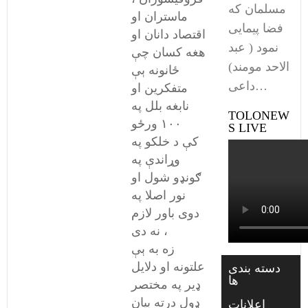
مسلمان که
ماستران او
فضا پیمایی
اقتصاد دانان او
نمود ( عبد
هغه کسان چې
الاحد مومند)
ځانونه ېې
داعی…
متفکرین او
نابغه بلل په
TOLONEW
۱۰۰ ورځو
S LIVE
کې د خلکو په
وړاندې په
ګونډو شول او
نور اصلا په
دوی باور لازم
نه دی ،
زه به ېې
علتونه او دلایل
دسته بندی
ها
ډیر په مختصر
ډول درته بیان
اعلانات