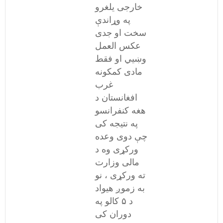
خارجی یلغرو
په وړاندې
سخت او جدی
عکس العمل
وښيي او فقط
مادی کمکونه
غرب
افغانستان د
هغه کنفرانسو
په نتیجه کی
چې دوی وعده
ورکړی وه د
مالی وزارت
ته ورکړی ، نو
به زموږ هیواد
د ۵ کالو په
دوران کی