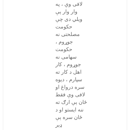
لافی وې ، په
وار وار ېې
ویلي دی چې
حکومت
مصلحتی نه
جوړوم ،
حکومت
سهامی نه
جوړوم ، کار
اهل د کار ته
سپارم ، دیوه
سره درواغ او
لافی وې فقط
ځان ېې ارګ ته
ننه ایستو او د
ځان سره ېې
ډیر