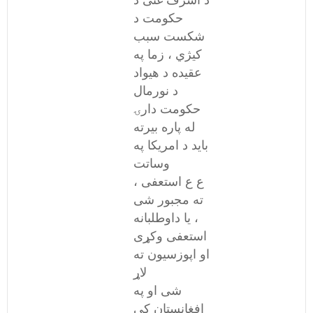
د اشرف غنی د
حکومت د
شکست سبب
کیژي ، زما په
عقیده د هیواد
د نورمال
حکومت دارۍ
له پاره بیرته
باید د امریکا په
وساتت
، ع ع استعفی
ته مجبور شی
، یا داوطلبانه
استعفی وکړی
او اپوزسیون ته
لاړ
شی او په
افغانستان کی