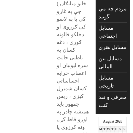
خانو منلنګان )
مردم چه مي
چې په غاړو
گويند
کی یا په لاسو
کی ګرزوی او
مسايل
دخلکو فالونه
اجتماعي
ګوری ، دغه
مسايل هنری
کسان په
باطنی حالت
مسایل بین
سره لیونیان او
المللی
اعصاب خرابه
مسایل
احساساتی
تاریخی
کسان شمیرل
کیژي ، ریس
معرفی و نقد
جمهور باید
کتب
همیشه چادر په
اوږو قاط کړۍ
August 2026
ونه کرزوی یا
M
T
W
T
F
S
S