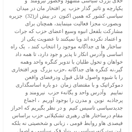
خلای بزرگ سیاسی مشهود وحضور نیرومند و
یکپارچه و تاثیر گذار حزب پر افتخار مان در میدان
سیاسی کشور که همین اکنون در بیش از(32) جزیره
وبصورت مجزا فعالیت مینمایند، همچنان برای
مشارکت بلفعل انبوه وسیع اعضای حزب که جرات
و اعتماد نکرده اند ویا نمیکنند تا عضویت یکی از
ساختار ها ی جداگانه موجود را انتخاب کنند ، یک راه
اساسی وآدرس انکار نا پذیر و جود دارد، تا همه داد
خواهان و تحول طلبان با تدویر کنگره واحد وهمه
گیر،نه کنگره های جداگانه ،حزب بزرگ وپر افتخاری
را با شیوه واصول قابل قبول ودرفضای واقعن
دموکراتیک و با مقتضای زمان دو باره اساسگذاری
نماییم وآدرس واحد و یگانهء حزب نیرومند و
پرجاذبه نوین و مدرن را بوجود آوریم ، اجماع
جدیدسیاسی تاسیس کنیم و در نظر بگیریم که احراز
مقام درساختار های رهبری تشکیلاتی حزب براساس
فیصدی هاو روابط قومی ، زبانی و شخصیتی نه بلکه
این سترکتورسیاسی بر بنیاد فکر سیاسی و اصول