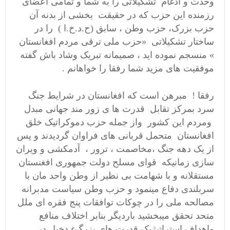
وحدت و ادغام تشکیلاتی را به شما و تمامی اعضای
رزمنده این حزب که در حقیقت بخشی از بدنه آن
حزب بزرک، حزب وطن ، سابق (ح.د.خ.ا ) را در
ساختار تشکیلاتی «حزب ملی ترقی مردم افغانستان
» منسجم نموده اید ، صمیمانه تبریک وشاد باش گفته
موفقیت های مزید شما رفقا را خواهانم .
رفقا ! مبرهن است که افغانستان در شرایط جنگ
سرد بمرکز تقابل قدرت ها ی زور مند جهانی مبدل
ومردم این کشور واز جمله حزب دموکراتیک خلق
افغانستان متحمل قربانی های فراوان گردیدند و پس
از یک دهه جنگ ،مخاصمت ، ترور ، آدمکشی و ویران
سازی زمانیکه قوای مسلح دولت جمهوری افغنستان
مستقلانه و با شهامت بی نظیر از وطن واحد مان با
سربلندی دفاع مینمود و حزب وطن سیاست مدبرانه
مصالحه ملی را در چوکات توافقات پنج فقره ای ملل
متحد تحقق میبخشید باردیگر بنابر اختلاف منافع
واهداف استراتیژیک قدرت های بزرگء دخیل در