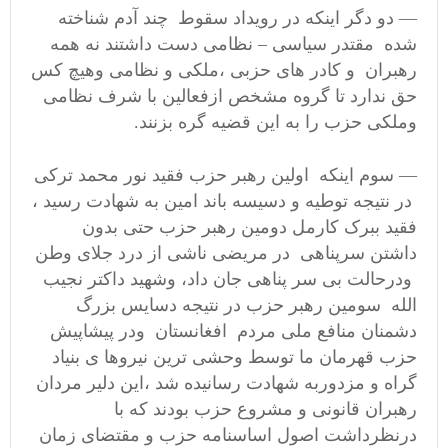
— دو دگر اینکه در رویداد سقوط چند آدم شناخته
شده مقتدر سیاسی – نظامی دست داشتند نه همه
رهبران و کادر های حزبی ،ملکی و نظامی وهیچ کس
حق ندارد تا گروه مشخص ازفعالین با شرف نظامی
وملکی حزب را به این قضیه گره بزنند.
— سوم اینکه اولین رهبر حزب فقید نور محمد ترکی
در نتیجه توطیه و دسیسه باند امین به شهادت رسید ،
فقید ببرک کارمل دومین رهبر حزب حتی بدون
داشتن سرپناهی در مریضی ناشی از درد جلای وطن
ودرحالت بی سر پناهی جان داد، وشهید داکتر نجیب
الله سومین رهبر حزب در نتیجه دسایس بزرگ
دشمنان منافع ملی مردم افغانستان ودر پیشاپیش
حزب قهرمان ما توسط وحشی ترین نیروها ی بنیاد
گراه و مزدوربه شهادت رسانیده شد ،این دلیر مردان
رهبران قانونی و مشروع حزب بودند که با
درنظرداشت اصول اساسنامه حزب و مقتضای زمان