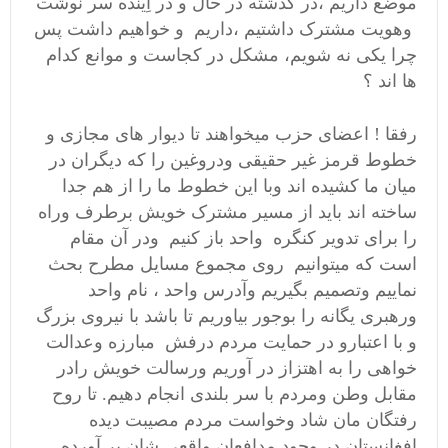
موضع داریم ،در گذشته در حال و در آِینده سر نوشت
وهویت مشترک داشتیم ،داریم و خواهیم داشت پس
چرا یکی نه شویم، مشکل در کجاست و موانع کدام
ها اند ؟
رفقا ! اعضای حزب میخواهند تا دیوار های مجازی و
خطوط قرمز غیر حقیقی ودروغین را که دیگران در
میان ما کشیده اند وبا این خطوط ما را از هم جدا
ساخته اند باید از مسیر مشترک خویش برطرف وراه
را برای تدویر کنگره واحد باز کنیم ودر آن مقام
است که میتوانیم روی مجموع مسایل مطرح بحث
نماییم وتصمیم بگیریم وآدرس واحد ، نام واحد
ورهبری یگانه را بوجور بیاوریم تا باشد با نیروی بزرگ
و با اعتبارو در حمایت مردم درفش مبارزه وعدالت
خواهی را به اهتزاز در آوریم ورسالت خویش رادر
مقابل وطن ومردم با سر بلندی انجام دهیم. تا روح
رفتگان مان شاد وخواست مردم مصیبت دیده
افغانستان در وجود مدافعان واقعی شان بر آورده