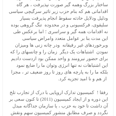
ساختار بزرگ وهمه گیر صورت نپذیرفت ، هر گاه
اقداماتی هم که بنام حزب زیر تاثیر سرگیچی سیاسی
ودلیل ودلایل حادثه سقوط انجام پذیرفت بسیار
سلیقوی، فرکسیونی و در محدوده تنگ گروهی بوده
نه اقدامات همه گیر و سراسری ؛ اما برعکس طی
این مدت بنا بر عوامل متعدد وامراض سیاسی
وبرخوردهای غیر رفیقانه ودر چانه زنی ها ومیزان
نمودن اشتباهات یک دیگر زمان را و چانسهای را که
برای حضور نیرومند و واحد ممکن بود ازدست دادیم
این اشتباهات نه تنها انرژی وتوان ما را ضایع نمود
بلکه ما را به پارچه های روز تا روز ضعیف تر ، مجزا
از هم و نا امید تجزیه کرد.
رفقا ! کمیسیون تدارک اروپایی با درک از تجارب تلخ
این دوره و از ایجاد کمیسیون (2011) تا کنون سعی بر
آن داشت تا خود به حزب ، یا سازمان جداگانه مبدل
نگردد و صرف مطابق منشور کمیسیون سهم ونقش