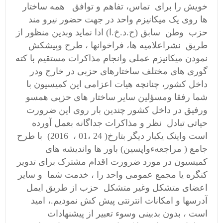
خویش را برای تماس، تفاهم و توافق همه ساختار
ها روی یک میکانیزم واحد در جهت حضور نیرو مند
حزب وطن سابق (ح.د.خ.ا) ادا نماید وبدین منظور از
طریق نشراعلامیه ها، فراخوانها ، طرح وپیشکش
نمودن میکانیزم عملی وانجام مذاکرات مستقیم با کته
گوری های مختلف ساختارهای حزبی در خارج ودر
داخل کشور، چنانچه هیات اعزامی این کمیسیون با
شما رفقا ومسؤلین سایر ساختار های حزبی همسو
ورفیق در داخل کشور چندین بار روی این ضرورت
حیاتی تبادل نظر و مذاکرات جداگانه بعمل آورده
است واینک یکبار دیگر بتارخ( 24 ،01 ، 2016) با طرح
جامع ( مراجعهءواپسین) باور ها واندیشه های
کمیسیون در مورد ضرورت اقدام مشترک برای تدویر
کنگره یا مجمع عمومی واحد را ، خدمت شما و سایر
اعضای متشکل وغیر متشکل حزب از طریق ایمل
آدرسها و امکانات انترنتی پیش کش نمودیم.، امید
است ، بدون بدبینی وسوء تعبیر از پیشنهادات