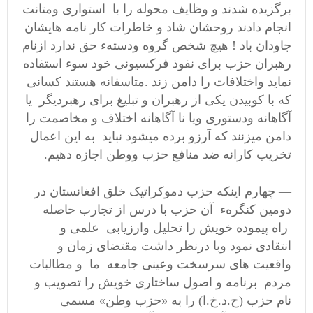
برگزیده شدند و وظایف محوله را با استواری ومتانت
انجام دادند روحشان شاد و خاطرات کار نامه هایشان
جاودان باد ! هیچ شخص گروه ودستهء حق ندارد ازنام
رهبران حزب برای نفوذ فرکسیونی خود سوء استفاده
نماید واختلافات را دامن زند .متاسفانه هستند کسانی
که با کوبیدن یکی از رهبران و تبلیغ برای رهبردیگر یا
آگاهانه ودستوری ویا نا آگاهانه اختلاف و مخاصمت را
دامن میزنند که آرزو برده میشود نباید به این اعمال
تخریب کارانه ضد منافع حزب ووطن اجازه دهیم.
— چهارم اینکه حزب دموکراتیک خلق افغانستان در
دومین کنگرهء آن حزب با درس از تجارب حاصله
راه پیموده خویش را تحلیل وارزیابی علمی و
انتقادی نمود وبا درنظر داشت مقتضای زمان و
واقعیت های سرسخت وعینی جامعه ما و مطالبات
مردم برنامه و اصول ساختاری خویش را تصویب و
نام حزب (ح.د.خ.ا) را به «حزب وطن» مسمی