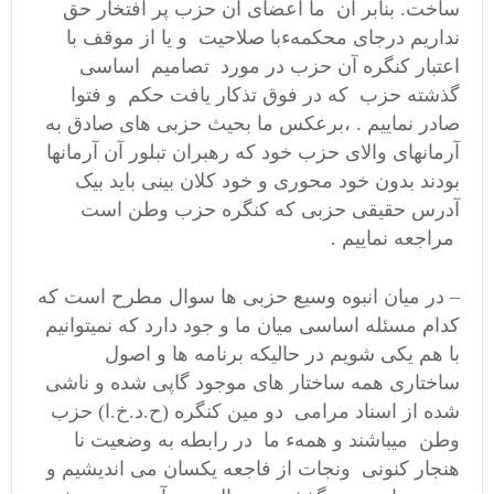
ساخت. بنابر آن ما اعضای آن حزب پر افتخار حق
نداریم درجای محکمهءبا صلاحیت و یا از موقف با
اعتبار کنگره آن حزب در مورد تصامیم اساسی
گذشته حزب که در فوق تذکار یافت حکم و فتوا
صادر نماییم . ،برعکس ما بحیث حزبی های صادق به
آرمانهای والای حزب خود که رهبران تبلور آن آرمانها
بودند بدون خود محوری و خود کلان بینی باید بیک
آدرس حقیقی حزبی که کنگره حزب وطن است
مراجعه نماییم .
– در میان انبوه وسیع حزبی ها سوال مطرح است که
کدام مسئله اساسی میان ما و جود دارد که نمیتوانیم
با هم یکی شویم در حالیکه برنامه ها و اصول
ساختاری همه ساختار های موجود گاپی شده و ناشی
شده از اسناد مرامی دو مین کنگره (ح.د.خ.ا) حزب
وطن میباشند و همهء ما در رابطه به وضعیت نا
هنجار کنونی ونجات از فاجعه یکسان می اندیشیم و