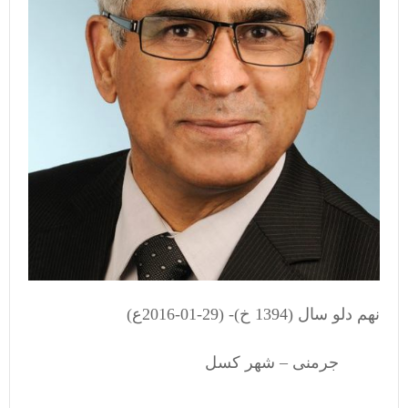
نهم دلو سال (1394 خ)- (29-01-2016ع)
جرمنی – شهر کسل