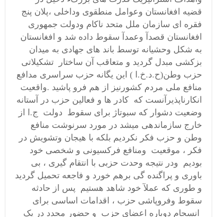
قضیه افغانستان وعوامل منطقوی وداخلی ،پلان پنج
فقره ای سازمان ملل متحد ناکام ودولت جمهوری
افغانستان قصدآ وعمدآ سقوط داده شد و افغانستان
به شکل وحشیانه توسط باند های جهادی به میدان
بزکشی مبدل گردید و متعاقب آن ساختار تشکیلاتی
حزب وطن(ح.د.خ.ا ) این یگانه حزب سراسری مدافع
منافع ملی مردم کشورنیز از هم فرو پاشید .واقعیت
انکارناپذیرآنست که کادر ها و فعالین حزب در آستانه
وضعیت دشوار که سبوتاژ برای سقوط دولت ج.ا از
خارج سازماندهی میشد در مورد سرنوشت منافع
وطن و حزب فکر نکردیم بلکه با هیجان وتشویش در
فکر ، موقعیت ومنافع فرکسیونی و شخصی خود
بودیم ودر نتیجه وحدت حزبی با انتقام گیری ، بی
باوری و پراگنده گی برهم خورد و فاجعه تحمیل گردید
و طوری که عملآ خود شاهد هستیم پس از حادثه
سقوط وفروپاشی حزب ، اقدامات اساسی برای
انسجام دوباره اعضای حزب و حضور مجدد در یک