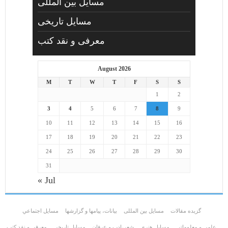
مسایل بین المللی
مسایل تاریخی
معرفی و نقد کتب
August 2026
M
T
W
T
F
S
S
1
2
3
4
5
6
7
8
9
10
11
12
13
14
15
16
17
18
19
20
21
22
23
24
25
26
27
28
29
30
31
« Jul
گزیده مقالات
مسایل بین المللی
بیانات، پیامها و گزارشها
مسايل اجتماعي
علمی و معلوماتی
مسايل هنری
شعر،ادب و عرفان
مسایل تاریخی
معرفی و نقد کتب