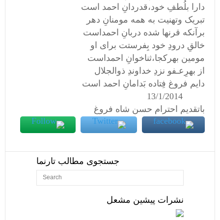
دارا بلُطفِ خود،قدردانِ احمد است
تبریک وتهنیت به همه مومنانِ دهر
برآنکه قرنها شده دربانِ احمداست
خالقِ درودِ خود بِفرستت برای او
مومین بهرکجا،ثناخوانِ احمداست
از بهرِعـفو نزدِ خداوندِ ذوالجلال
دایم فروغ فِتاده بَدامانِ احمد است
13/1/2014
باتقدیم احترام حسن شاه فروغ
جستجوی مطالب تارنما
نشرات پیشین مشعل