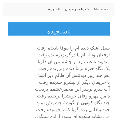
Mashal.org
شعر،ادب و عرفان
ناسنجیده
ناسنجیده
سیلِ اشکِ دیده ام را بیوفا نادیده رفت
ازفغان وناله ام پا درگریزترسیده رفت
میدوید تا غیب زد از چشم من آن دلربا
یک نگاهِ خیره برما دیده ولرزیده رفت
بعدِ چند روز دیدمَش آن ظالمِ دیر آشنا
با حریفانِ دیگر از پیشرو خندیده رفت
آبِ سردِ برسرِ این مجمرِعشقم بریخت
دامنِ مِهرو وفایِ خویشرا برچیده رفت
چند نگاهِ کوتهی از گوشهٔ چشمش نمود
خود بنادانی زده گویا که نا فهمیده رفت
می نَشاید شکوه ای بنمود ازاین سنگدل