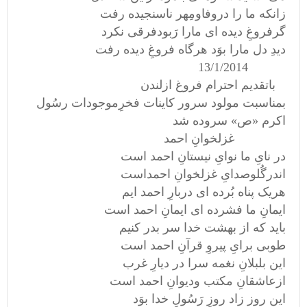
زانکه ما را دروفاومِهر ناسنجیده رفت
گرفروغِ دیده ای مارا رَبودفرقی نکرد
دیدِ دل مارا بوَد هرگاه فروغِ دیده رفت
13/1/2014
باتقدیم احترام فروغ ازلندن
بمناسبت مولود سرور کاینات فخرِموجودات رسُول
اکرم «ص» سروده شد
غزلخوانِ احمد
در نایِ ما نوایِ نیستانِ احمد است
اندرگُلوصدایِ غزلخوانِ احمداست
هریک پناه بُرده ای دربارِ احمد ایم
ایمانِ ما فشرده ای ایمانِ احمد است
باید که از بهشت خدا سر بدر کنیم
طوبی برایِ پیروِ قرآنِ احمد است
این بلبلانِ نغمه سرا در دیارِ غرب
ازعاشقانِ مکتب ودیوانِ احمد است
این روز زاد روزِ رَسُولِ خدا بوَد