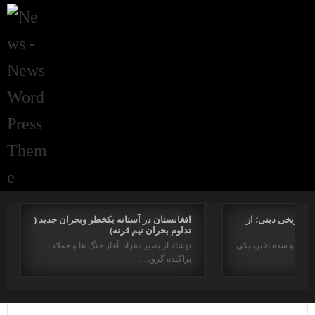
راتاریخی دینی؛ از
افغانستان در آستانه یکخطر وبحران جدید (
تداوم بحران نیم قرنه)
د در دو سده اخیر، یکی
نوشته از بصیر دهزاد آغاز جنگ ها و حملات
پراگنده گروه…