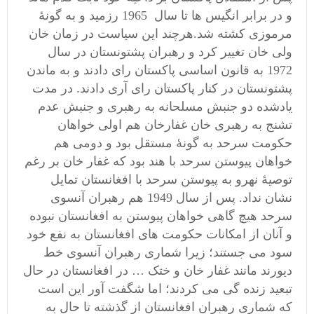
و در برابر انگیس ها تا سال 1965 رزمید و به گونۀ
مرموزی کشته شد.هرچند این سیاست در زمان خان
ولی خان تغییر کرد و رهبران پشتونستان در سال
1972 به قانون اساسی پاکستان رای دادند و به ماندن
پشتونستان در کنار پاکستان رای آری دادند. در مدت
یادشده دو جنبش مسلحانه به رهبری و جنبش عدم
تشنج به رهبری خان غفارخان هم اولی خواهان
حکومت سرحد به گونۀ مستقل بود و دومی هم
خواهان پیوستن سرحد با هند بود که غفار خان بر رغم
توصیۀ نهرو به پیوستن سرحد با افغانستان تمایل
نشان نداد. پس از سال 1949 هم رهبران آنسوی
سرحد هیچ گاهی خواهان پیوستن به افغانستان نبوده
و آنان از امکانات حکومت های افغانستان به نفع خود
سود می جستند؛ زیرا شماری رهبران آنسوی خط
دیورند مانند غفار خان و ختک … در افغانستان در حال
تبعید زنده گی می کردند؛ اما شگفت آور این است
که شماری رهبران افغانستان از گذشته تا حال به