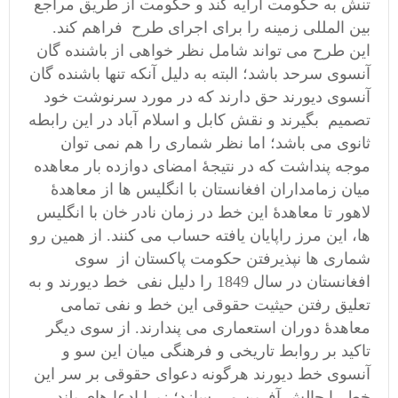
تنش به حکومت ارایه کند و حکومت از طریق مراجع
بین المللی زمینه را برای اجرای طرح فراهم کند.
این طرح می تواند شامل نظر خواهی از باشنده گان
آنسوی سرحد باشد؛ البته به دلیل آنکه تنها باشنده گان
آنسوی دیورند حق دارند که در مورد سرنوشت خود
تصمیم بگیرند و نقش کابل و اسلام آباد در این رابطه
ثانوی می باشد؛ اما نظر شماری را هم نمی توان
موجه پنداشت که در نتیجۀ امضای دوازده بار معاهده
میان زمامداران افغانستان با انگلیس ها از معاهدۀ
لاهور تا معاهدۀ این خط در زمان نادر خان با انگلیس
ها، این مرز راپایان یافته حساب می کنند. از همین رو
شماری ها نپذیرفتن حکومت پاکستان از سوی
افغانستان در سال 1849 را دلیل نفی خط دیورند و به
تعلیق رفتن حیثیت حقوقی این خط و نفی تمامی
معاهدۀ دوران استعماری می پندارند. از سوی دیگر
تاکید بر روابط تاریخی و فرهنگی میان این سو و
آنسوی خط دیورند هرگونه دعوای حقوقی بر سر این
خط را چالش آفرین می سازد؛ زیرا ادعا های بلند