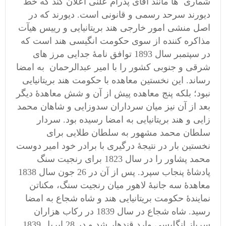
شماری ها مانند آقای پدرام علنی اعلان کند که خط
دیورند سرحد رسمی و قانونی است. دیورند که در
اصل منشی امور خارجی هند بریتانیایی و رییس هیآت
مذاکره کننده از سوی حکومت انگیسی هند است که
در سپتمبر سال 1893 توافق نامۀ جدایی مرز های
شرقی و جنوبی کشور را با امیر عبدالرحمان به امضا
رساند. این نخستین معاهده با حکومت هند بریتانیایی
نبود؛ بلکه پنج معاهده پیش از آن و شش معاهدۀ دیگر
بعد از آن نیز میان سرداران سدوزایی و شاهان محمد
زایی و هند بریتانیایی به امضا رسیده بود. سردار
سلطان محمد مشهور به سلطان طلایی برای
نخستین بار در نتیجۀ درگیری با برادر خود امیر دوست
محمد پشاور را در سال 1823 برای رنجیت سنگ
پادشاۀ پنجاب سپرد. پس از آن در 26 جون سال 1838
معاهدۀ سه جانبۀ لاهور میان رنجیت سنگ، مکناتن
نمایندۀ حکومت بریتانیایی هند و شاه شجاع به امضا
رسید. شاه شجاع در سال 1839 در رکاب هزاران
سرباز انگلیسی وارد قندهار شد و در 28 اپریل 1839