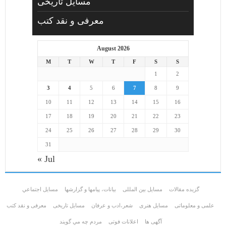
مسایل تاریخی
معرفی و نقد کتب
August 2026
M
T
W
T
F
S
S
1
2
3
4
5
6
7
8
9
10
11
12
13
14
15
16
17
18
19
20
21
22
23
24
25
26
27
28
29
30
31
« Jul
گزیده مقالات
مسایل بین المللی
بیانات، پیامها و گزارشها
مسايل اجتماعي
علمی و معلوماتی
مسايل هنری
شعر،ادب و عرفان
مسایل تاریخی
معرفی و نقد کتب
آگهی ها
اعلانات فوتی
مردم چه مي گويند