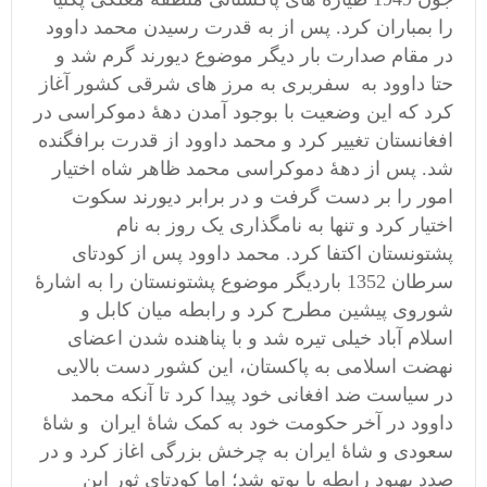
را بمباران کرد. پس از به قدرت رسیدن محمد داوود
در مقام صدارت بار دیگر موضوع دیورند گرم شد و
حتا داوود به سفربری به مرز های شرقی کشور آغاز
کرد که این وضعیت با بوجود آمدن دهۀ دموکراسی در
افغانستان تغییر کرد و محمد داوود از قدرت برافگنده
شد. پس از دهۀ دموکراسی محمد ظاهر شاه اختیار
امور را بر دست گرفت و در برابر دیورند سکوت
اختیار کرد و تنها به نامگذاری یک روز به نام
پشتونستان اکتفا کرد. محمد داوود پس از کودتای
سرطان 1352 باردیگر موضوع پشتونستان را به اشارۀ
شوروی پیشین مطرح کرد و رابطه میان کابل و
اسلام آباد خیلی تیره شد و با پناهنده شدن اعضای
نهضت اسلامی به پاکستان، این کشور دست بالایی
در سیاست ضد افغانی خود پیدا کرد تا آنکه محمد
داوود در آخر حکومت خود به کمک شاۀ ایران و شاۀ
سعودی و شاۀ ایران به چرخش بزرگی اغاز کرد و در
صدد بهبود رابطه با بوتو شد؛ اما کودتای ثور این