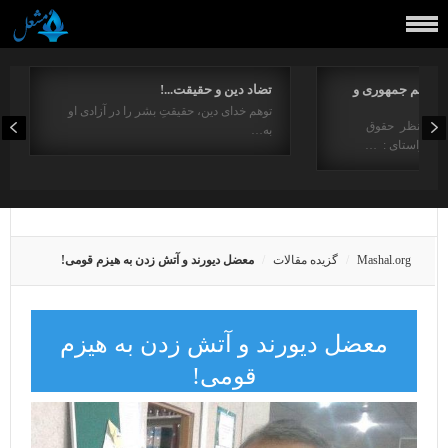
مفاهیم جمهوری و
تضاد دین و حقیقت...!
توهم خدای دین، حقیقتِ بشر را در آزادی او
ت از منظر حقوق
به…
در راستای : …
Mashal.org
گزیده مقالات
معضل دیورند و آتش زدن به هیزم قومی!
معضل دیورند و آتش زدن به هیزم
قومی!