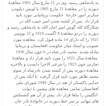
به پادشاهی رسید. وی در 21 مارچ سال 1905 معاهدۀ
دیورند را در معاهدۀ 21 مارچ 1905 با لویس دبلیودن
سکرتر امور خارجۀ حکومت بریتانیایی مورد تایید
قرار داد. پس از کشته شدن امیر حبیب الله در
شکارگاۀ کله گوش امیر امان الله به پادشاهی رسید و
دیورند را دردو معاهدۀ 8 اگست 1919 و 22 نوومبر
1921 را که دارای 14 ماده قبول کرد. معاهده مورد
تصویب و اسناد میان حکومت افغانستان و بریتانیا
تبادله شدند. محمد نادر شاه در 6 جون سال 1930
معاهدۀ سال 1921 را مورد تایید قرار داد و معاهدۀ
تجارتی جون 1923 را مرعی الاجرا دانست و بالاخره
معاهدۀ دیورند پس از کشته شدن نادرشاه از سوی
محمد ظاهر مورد تایید قرار گرفت تا آنکه پس از
جدایی پاکستان از هند در سال 1949 شورای ملی
افغانستان تمامی معاهده های پیشین با دولت
انگلیس را ملغا قرار داد. پیش از آن هم کشمکش
های پنهانی بر سر خط دیورند در خانوادۀ نادر خان