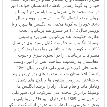
خود را به گونۀ رسمی پادشاۀ افغانستان خواند. امیر
دوست محمد خان همزمان به قیام مردم کاپیسا و
پروان برضد اشغال انگلیس در سوم نوومبر سال
1840 خود را به گونۀ مخفی به انگلیس ها سپرد و تا
نوومبر سال 1842 در قلمرو هند بریتانیایی تحت
نظارت حکومت هند بریتانیایی بسر برد و سپس
بوسیلۀ انگلیس به حکومت کابل رسید. وی در سال
1855 با حکومت هند بریتانیایی معاهده امضا کرد و
متصرفات بریتانیایی را در آنسوی شرق و جنوب
افغانستان به رسمیت شناخت. پس از امیر دوست
محمد خان فززندش شیرعلی خان در سال 1860
پادشاۀ افغانستان شد و به تعهد های پدرش در پیوند
به شناختن سرزمین پشتون ها و بلوچ های شمال
وفادار ماند و قیام قبایل آزاد را برضد انگلیس ها
بوسیلۀ برادرش محمد علی سرکوب کرد. شیرعلی
در جون سال 1869 با لاردارل میو حاکم بریتانیایی به
هدف دسترسی به اختیارات بیشتردر انباله گفت و گو