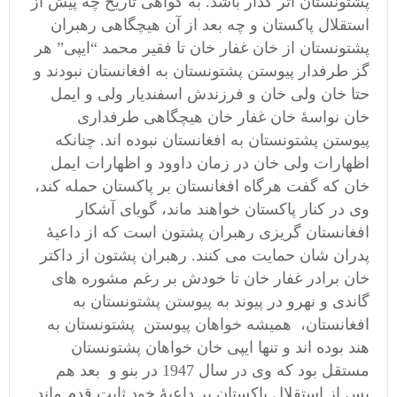
پشتونستان اثر گذار باشد. به گواهی تاریخ چه پیش از
استقلال پاکستان و چه بعد از آن هیچگاهی رهبران
پشتونستان از خان غفار خان تا فقیر محمد “ایپی” هر
گز طرفدار پیوستن پشتونستان به افغانستان نبودند و
حتا خان ولی خان و فرزندش اسفندیار ولی و ایمل
خان نواسۀ خان غفار خان هیچگاهی طرفداری
پیوستن پشتونستان به افغانستان نبوده اند. چنانکه
اظهارات ولی خان در زمان داوود و اظهارات ایمل
خان که گفت هرگاه افغانستان بر پاکستان حمله کند،
وی در کنار پاکستان خواهند ماند، گویای آشکار
افغانستان گریزی رهبران پشتون است که از داعیۀ
پدران شان حمایت می کنند. رهبران پشتون از داکتر
خان برادر غفار خان تا خودش بر رغم مشوره های
گاندی و نهرو در پیوند به پیوستن پشتونستان به
افغانستان، همیشه خواهان پیوستن پشتونستان به
هند بوده اند و تنها ایپی خان خواهان پشتونستان
مستقل بود که وی در سال 1947 در بنو و بعد هم
پس از استقلال پاکستان بر داعیۀ خود ثابت قدم ماند