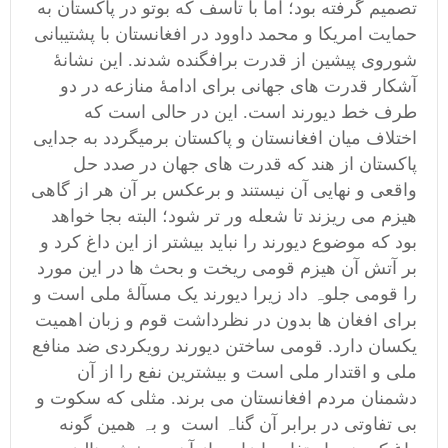
تصمیم گرفته بود؛ اما با تاسف که بوتو در پاکستان به
حمایت امریکا و محمد داوود در افغانستان با پشتیبانی
شوروی پیشین از قدرت برافگنده شدند. این نشانۀ
آشکار قدرت های جهانی برای ادامۀ منازعه در دو
طرف خط دیورند است. این در حالی است که
اختلاف میان افغانستان و پاکستان برمیگردد به جدایی
پاکستان از هند که قدرت های جهان در صدد حل
واقعی و نهایی آن نیستند و برعکس بر آن هر از گاهی
هیزم می ریزند تا شعله ور تر شود؛ البته بجا خواهد
بود که موضوع دیورند را نباید بیشتر از این داغ کرد و
بر آتش آن ھیزم قومی ریخت و بحث ھا در این مورد
را قومی جلوہ داد زیرا دیورند یک مسآلۀ ملی است و
برای افغان ھا بدون در نظرداشت قوم و زبان اھمیت
یکسان دارد. قومی ساختن دیورند رویکردی ضد منافع
ملی و اقتدار ملی است و بیشترین نفع را از آن
دشمنان مردم افغانستان می برند. مثلی که سکوت و
بی تفاوتی در برابر آن گناہ است و بہ ھمین گونه