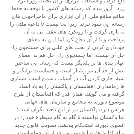
داغ کردن و استفادۂ ابزاری از آن بحیث ژورنالیزم
زرد. آروزمندم که رسانه های کشور با توجه به حفظ
منافع منافع ملی از آن ابزاری برای ماجراجویی های
رسانه یی سود نبرند. زیرا بجا نیست تا داعیۀ ملتی را
به بازی گرفت و با رویکرد ھای عقدہ یی به آن
پرداخت و یا از آن دفاع کرد اما اہن به معنای
خودداری کردن از بحث ھای علنی برای جستجوی راۂ
حل آن نیست. اما جستجوی راۂ حل هم به معنای
اتهام بندی ھا بر یکدیگر نیست که رسانہ یی ساختن
بیش از حد آن نیز زیانبار است و حساسیت برانگیز و
شبۀ جاری کردن آب در آسیاب دشمن است. شماری
ها زمامداران افغانستان و پاکستان را به باد انتقاد
گرفته و می گویند، همان قدر که افغانستان از طرح
موضوع دیورند به مجامع و سازمان های جهانی
هراس دارد، پاکستان نیز از این ناحیه نگران است؛
اما پاکستان توانسته تا گام به گام سیطرۀ خود را در
آنسوی دیورند استحکام ببخشد. تصویب قانون جدید
برای ادارۀ هفت ایجنسی سرحد از آن جمله است.