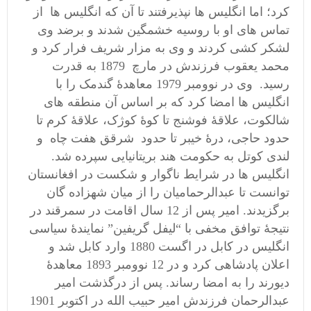
کرد؛ اما انگلیس ها نپذیرفتند تا آن که انگلیس ها از
تماس های او با روسیه خشمگین شدند و برضد وی
لشکر کشی کردند و وی به مزار شریف فرار کرد و
محمد یعقوب فرزندش در مارچ 1879 به قدرت
رسید. وی در نوومبر 1979 معاهدۀ گندمک را با
انگلیس ها امضا کرد که بر اساس آن منطقه های
شالکوت، علاقۀ فوشنج تا کوۀ کوژک، علاقۀ کرم تا
حدود حاجی، درۀ خیبر تا حدود شرقق هفت چاه و
لندی کوتل به حکومت هند بریتانیایی سپرده شد.
انگلیس ها در شرایط ناگوار و شکست در افغانستان
توانست تا عبدالرحمامیان را از میان شهزاده گان
برگزیدند. امیر پس از 12 سال اقامت در سمرقند در
نتیجۀ توافق مخفی با “لیفل گریفین” نمایندۀ سیاسی
انگلیس در کابل در اگست 1880 وارد کابل شد و
اعلان پادشاهی کرد و در 12 نوومبر 1893 معاهدۀ
دیورند را به امضا رساند. پس از درگذشت امیر
عبدالرحمان فرزندش امیر حبیب الله در اکتوبر 1901