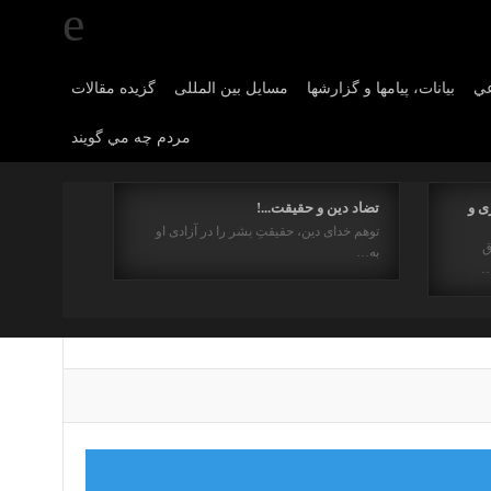
عي
بیانات، پیامها و گزارشها
مسایل بین المللی
گزیده مقالات
مردم چه مي گويند
ی و
تضاد دین و حقیقت...!
توهم خدای دین، حقیقتِ بشر را در آزادی او
ق
به…
…