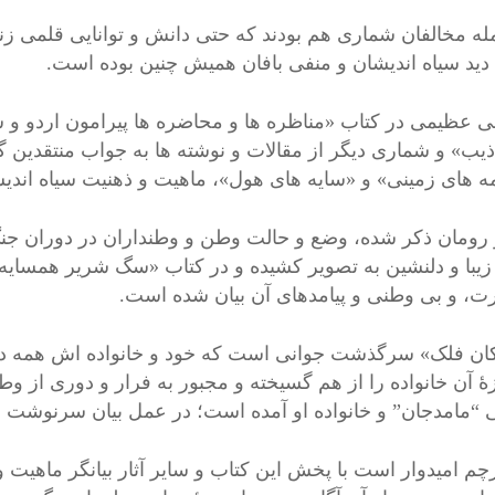
له مخالفان شماری هم بودند که حتی دانش و توانایی قلمی زنده
 دید سیاه اندیشان و منفی بافان همیش چنین بوده است.
بی عظیمی در کتاب «مناظره ها و محاضره ها پیرامون اردو و 
اذيب» و شماری دیگر از مقالات و نوشته ها به جواب منتقدین گ
ه های زمینی» و «سایه های هول»، ماهیت و ذهنیت سیاه اندیش
 رومان ذکر شده، وضع و حالت وطن و وطنداران در دوران جنگ
زیبا و دلنشین به تصویر کشیده و در کتاب «سگ شریر همسایه»
ت، و بی وطنی و پیامدهای آن بیان شده است.
کان فلک» سرگذشت جوانی است که خود و خانواده اش همه درد
ۀ آن خانواده را از هم گسیخته و مجبور به فرار و دوری از وط
 “مامدجان” و خانواده او آمده است؛ در عمل بیان سرنوشت ه
رچم امیدوار است با پخش این کتاب و سایر آثار بیانگر ماهیت