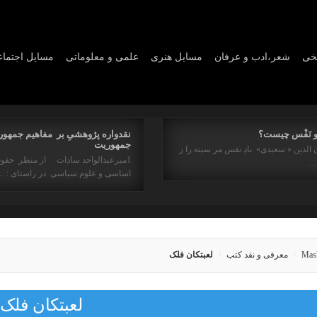
یخی
شعر،ادب و عرفان
مسايل هنری
علمی و معلوماتی
مسايل اجتما
و نَفْس چیست؟
نقدواره پژوهشیِ بر مفاهیم جمهور
جمهوریت
 الدین « سعیدی» بادِ نفس مر سینه را ز
1میرعبدالواحد سادات از منظر حقو
ه…
اساسی و علوم سیاسی در راستای : 
Mas
معرفی و نقد کتب
لعبتکان فلک
لعبتکان فلک