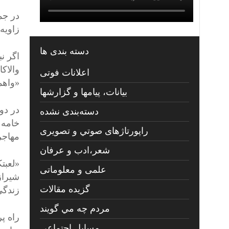
در جم
زاویه
دسته بندی ها
اگر ن
والاک
اعلانات فوتی
«واهم
بیانات، پیامها و گزارشها
در دو
دسته‌بندی نشده
خامه 
راپورتاژهای صوتي و تصويری
مهاجر
شعر،ادب و عرفان
«لعبت
علمی و معلوماتی
شیراز
گزیده مقالات
زندگی
مردم چه مي گويند
راه پ
مسايل اجتماعي