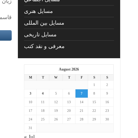
زیان 
مسايل هنری
قاسم 
مسایل بین المللی
مسایل تاریخی
معرفی و نقد کتب
August 2026
M
T
W
T
F
S
S
1
2
3
4
5
6
7
8
9
10
11
12
13
14
15
16
17
18
19
20
21
22
23
24
25
26
27
28
29
30
31
« Jul