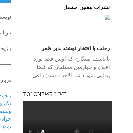
نشرات پیشین مشعل
نویسن
بازتا
رحلت با افتخار نوشته نذیر ظفر
بازپخش
با تاسف مینگارم که اولین فضا نورد
——–
افغان و چهارمین مسلمان که فضا
پیمایی نمود ( عبد الاحد مومند) داعی…
دربار
TOLONEWS LIVE
محمدن
نگاری
وسیعی
حوادث
نمودند