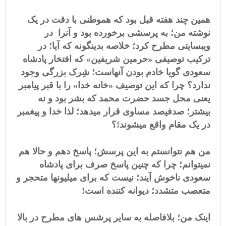
همین چند هفته قبل بود که هموطنی با دقت در یک
نوشته من؛ به پرسشی برخورده بود و آنرا در
ویبسایتی مطرح کرد؛ خلاصه بدینگونه که آیا؛ در
ترکیب توصیفی «حرمین شریفین» که افتخار پادشاه
سعودی گویا خادم بودن آنهاست؛ شِرک بزرگی وجود
ندارد؟ چرا که این توصیف «خانه خدا» را با قبر پیامبر
یعنی محل جسد حضرت محمد که بشر بود و نه
بیشتر؛ صدفیصد مساوی قرار میدهد؛ لذا خدا و پیغمبر
در یک مقام واقع میشوند!؟
من هم نتوانستم به این پرسش؛ پاسخ دهم و حالا هم
نمیتوانم؛ چرا که چنین پاسخ صرف برای پادشاه
سعودی ناخوش آیند؛ نیست که برای میلیونها متحجر و
متعصب متشدد؛ دیوانه کننده است!
اینک من؛ بلافاصله به سایر پرشس های مطرح در بالا