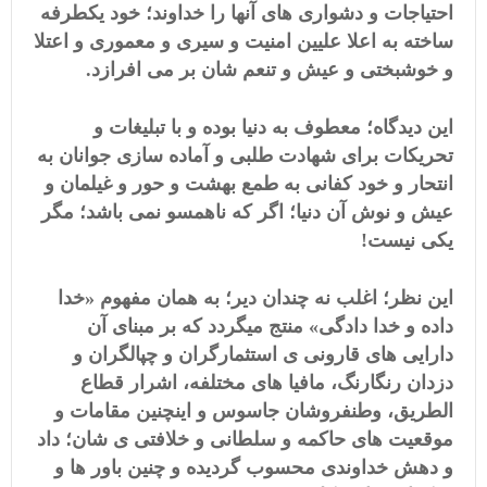
احتیاجات و دشواری های آنها را خداوند؛ خود یکطرفه
ساخته به اعلا علیین امنیت و سیری و معموری و اعتلا
و خوشبختی و عیش و تنعم شان بر می افرازد.
این دیدگاه؛ معطوف به دنیا بوده و با تبلیغات و
تحریکات برای شهادت طلبی و آماده سازی جوانان به
انتحار و خود کفانی به طمع بهشت و حور و غیلمان و
عیش و نوش آن دنیا؛ اگر که ناهمسو نمی باشد؛ مگر
یکی نیست!
این نظر؛ اغلب نه چندان دیر؛ به همان مفهوم «خدا
داده و خدا دادگی» منتج میگردد که بر مبنای آن
دارایی های قارونی ی استثمارگران و چپالگران و
دزدان رنگارنگ، مافیا های مختلفه، اشرار قطاع
الطریق، وطنفروشان جاسوس و اینچنین مقامات و
موقعیت های حاکمه و سلطانی و خلافتی ی شان؛ داد
و دهش خداوندی محسوب گردیده و چنین باور ها و