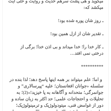
میگوید و هی پشت سرهم حدیث و روایت و حتی آیت
میکشد که:
ـ روز شان پوره شده بود!
ـ تقدیر شان از ازل همین بود!
ـ کار خدا را؛ خدا میداند و بی اذن خدا؛ برگی از
درختی نمی افتد…
**********
و اما؛ علم میتواند بر همه اینها پاسخ دهد؛ لذا بنده در
سلسله «جوانان افغانستان؛ علیه “پیرسالاری” و
جوانمرگی؛ متحدانه و آگاهانه به پا خیزید!»(2)؛ به
تحلیلات و احتجاجات علمی؛ حد اکثر به زبان ساده و
دور از غوامض فنی، میتودولوژیک و ترمینولوژیک؛