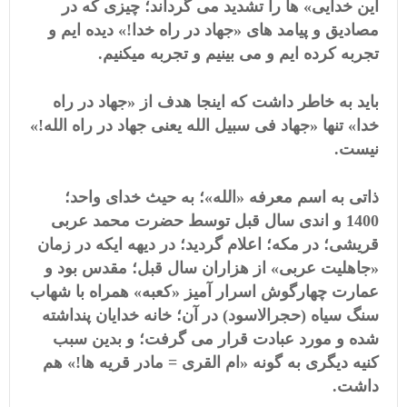
این خدایی» ها را تشدید می گرداند؛ چیزی که در
مصادیق و پیامد های «جهاد در راه خدا!» دیده ایم و
تجربه کرده ایم و می بینیم و تجربه میکنیم.
باید به خاطر داشت که اینجا هدف از «جهاد در راه
خدا» تنها «جهاد فی سبیل الله یعنی جهاد در راه الله!»
نیست.
ذاتی به اسم معرفه «الله»؛ به حیث خدای واحد؛
1400 و اندی سال قبل توسط حضرت محمد عربی
قریشی؛ در مکه؛ اعلام گردید؛ در دیهه ایکه در زمان
«جاهلیت عربی» از هزاران سال قبل؛ مقدس بود و
عمارت چهارگوش اسرار آمیز «کعبه» همراه با شهاب
سنگ سیاه (حجرالاسود) در آن؛ خانه خدایان پنداشته
شده و مورد عبادت قرار می گرفت؛ و بدین سبب
کنیه دیگری به گونه «ام القری = مادر قریه ها!» هم
داشت.