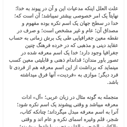
علت العلل اینکه مدعیات این و آن در پیوند به خدا؛
نهایتاً یک امر خصوصی بیشتر نمیباشد؛ آن است که؛
خدا در سطح جهان یک اسم نکره بوده مفهوم و
مصداق آن؛ عام و غیر مشخص است؛ و صرف در
نقطه معین جغرافیایی طی یک برش زمانی به حساب
عقاید دینی و مذهبی که در خرده فرهنگ چنین
جغرافیا وجود دارد؛ خدا یک اسم معرفه شده در
تصور باور مندان؛ قداندام ذهنی و قابلیتی معین کسب
مینماید که برداشت از این اسم معرفه هم از فردی تا
فرد دیگر؛ موازی به «فردیت» آنها فرق میداشته
باشد.
منجمله به گونه مثال در زبان عربی؛ «اَل» ادات
معرفه میباشد و وقتی پیشوند یک اسم نکره شود؛
آنرا به اسم معرفه مبدل میگرداند؛ چنانکه کتاب،
شجر، قلم وغیره اسمای نکره و عام اند و وقتی
«الکتاب، الشجر و القلم» تحریر یا تلفظ میشوند؛