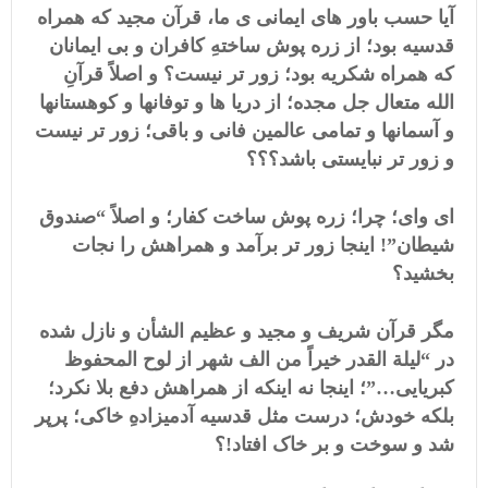
آیا حسب باور های ایمانی ی ما، قرآن مجید که همراه
قدسیه بود؛ از زره پوش ساختهِ کافران و بی ایمانان
که همراه شکریه بود؛ زور تر نیست؟ و اصلاً قرآنِ
الله متعال جل مجده؛ از دریا ها و توفانها و کوهستانها
و آسمانها و تمامی عالمین فانی و باقی؛ زور تر نیست
و زور تر نبایستی باشد؟؟؟
ای وای؛ چرا؛ زره پوش ساخت کفار؛ و اصلاً “صندوق
شیطان”! اینجا زور تر برآمد و همراهش را نجات
بخشید؟
مگر قرآن شریف و مجید و عظیم الشأن و نازل شده
در “لیلة القدر خیراً من الف شهر از لوح المحفوظ
کبریایی…”؛ اینجا نه اینکه از همراهش دفع بلا نکرد؛
بلکه خودش؛ درست مثل قدسیه آدمیزادهِ خاکی؛ پرپر
شد و سوخت و بر خاک افتاد!؟