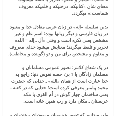
معنای شان «کتابیکه، درختیکه و قلمیکه معروف
شماست!» میگردد.
بدین سلسله «اِله» در زبان عربی معادل خدا و معبود
در زبان فارسی و دیگر زبانها بوده؛ اسم عام و غیر
مشخص یعنی نکره است و وقتی «اَل ـ اِله = الله»
تحریر و تلفظ میگردد؛ معنایش میشود خدای معروف
و معلوم و مشخص برای من و تو (گوینده و مخاطب).
در یک شعاع کلانتر؛ تصور عمومی مسلمانان و
مسلمان زادگان یا 1 بر7 حصه نفوس دنیا؛ راجع به
خدا عبارت است از همان «الله» ـ خدایی که حضرت
محمد پیامبر معرفی کرده است؛ خدایی که در کعبه ـ
یعنی ساختمان چهار گوش در اُم القری یا مکه
عربستان ـ مکان دارد و رب همین خانه است!
ولی میدانیم که تصور عیسویان و یهودیان و هندوان و