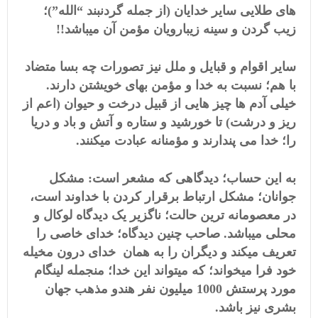
های طلایی سایر خدایان (از جمله گردنبند “الله”)؛
زیب گردن و سینه زیبارویان مؤمن آن میباشد!!
سایر اقوام و قبایل و ملل نیز تصورات چه بسا متضاد
با هم؛ نسبت به خدا و مؤمن بهای خویشتن دارند.
خیلی آدم ها چیز هایی از قبیل درخت و حیوان (اعم از
ریز و درشت) تا خورشید و ستاره و آتش و باد و دریا
را؛ خدا می پندارند و مؤمنانه عبادت میکنند.
به این حساب؛ دیدگاهی که مشعر است: مشکل
جوانان؛ مشکل ارتباط برقرار کردن با خداوند است،
در معصومانه ترین حالت؛ ناگزیر یک دیدگاه لوکال و
محلی میباشد. صاحب چنین دیدگاه؛ خدای خاصی را
تعریف میکند و دیگران را به همان خدای درون مخیله
خود فرا میخواند؛ که میتواند این خدا؛ منجمله لینگام
مورد پرستش 1000 میلیون نفر هندو مذهب جهان
بشری نیز باشد.