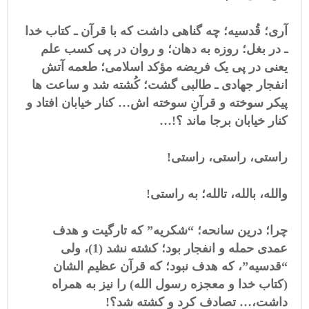
آری؛ قُدسیه؛ چه گناهی داشت که با قرآن ـ کتاب خدا
ـ در بغل؛ روزه به دهان؛ و روان در پی کسب علم
یعنی در پی یک فریضه مؤکد اسلامی؛ طعمه آتش
انفجار جهادی ـ طالبی گشت؛ کُشته شد و ساعت ها
پیکر سوخته و قرآنِ سوخته اش… کنار خیابان افتاد و
کنار خیابان برجا ماند ؟!…
راستی، راستی، راستی!
والله، بالله، تالله؛ به راستی!
چرا؛ درین سانحه؛ “شکریه” که تارگیت و هدف
عمدی حمله و انفجار بود؛ کشته نشد (1)، ولی
“قدسیه”، که هدف نبود؛ که قرآن عظیم الشان
(کتاب خدا و معجزه رسول الله) را نیز به همراه
داشت،… تصادف کرد و کشته شد؟!