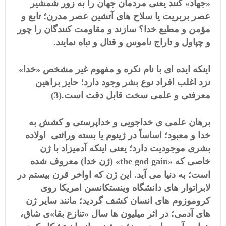
«جهاد» کنند یعنی مردمان جهان را به زور شمشیر
عصر بربریت یا سلاح های آتشین عصر مدرن؛ تابع و
مؤمن و مطیع خدا؟ سازند و مقاومت کنندگان را چور
و چپاول و تاراج ناموس و قتال و تباه نمایند.
اینکه ایده ای با نام نکره و مفهوم غیر مشخص «خدا»
نزد اغلب افراد نوع بشر وجود دارد؛ حایز براهین
معرفتی و علمی سخت قابل دقت است.(3)
برهان علمی ی خداجویی و خداپرستی و کشش به
خدا و معبود؛ اساساً در ژینوم یا بسته وراثتی اولاده
بشری موجودیت دارد؛ یعنی اینکه آدمیزاد با ژن
خاصی که «
the god gain
»
(ژن خدا) معروف شده
است؛ به دنیا می آید. این ژن که اواخر قرن بیستم در
لابراتوار های دانشگاه وینستکانسن امریکا روی
کروموزوم های انسان کشف گردید؛ مانند سایر ژن
های آدمی؛ در اثر میلیون ها سال «تنازع بقا»ی شاق،