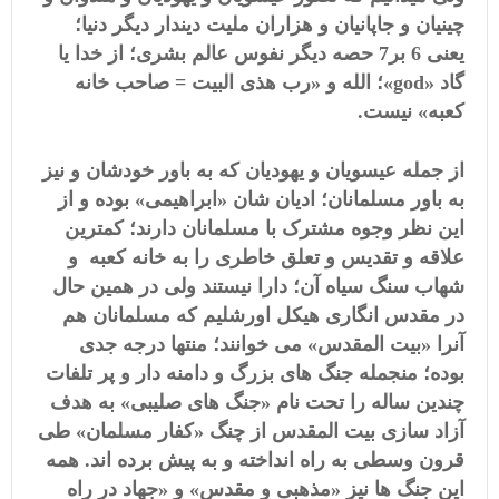
چینیان و جاپانیان و هزاران ملیت دیندار دیگر دنیا؛
یعنی 6 بر7 حصه دیگر نفوس عالم بشری؛ از خدا یا
گاد «
god
»؛ الله و «رب هذی البیت = صاحب خانه
کعبه» نیست.
از جمله عیسویان و یهودیان که به باور خودشان و نیز
به باور مسلمانان؛ ادیان شان «ابراهیمی» بوده و از
این نظر وجوه مشترک با مسلمانان دارند؛ کمترین
علاقه و تقدیس و تعلق خاطری را به خانه کعبه و
شهاب سنگ سیاه آن؛ دارا نیستند ولی در همین حال
در مقدس انگاری هیکل اورشلیم که مسلمانان هم
آنرا «بیت المقدس» می خوانند؛ منتها درجه جدی
بوده؛ منجمله جنگ های بزرگ و دامنه دار و پر تلفات
چندین ساله را تحت نام «جنگ های صلیبی» به هدف
آزاد سازی بیت المقدس از چنگ «کفار مسلمان» طی
قرون وسطی به راه انداخته و به پیش برده اند. همه
این جنگ ها نیز «مذهبی و مقدس» و «جهاد در راه