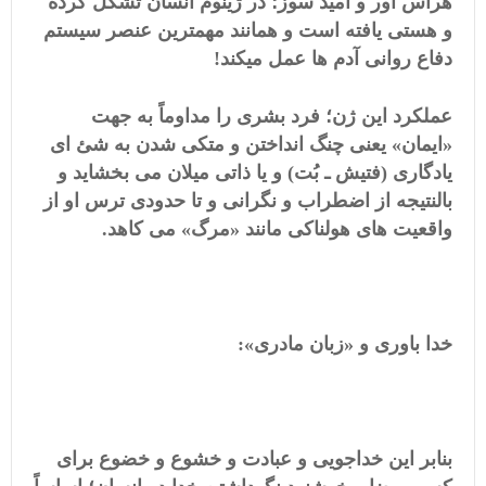
هراس آور و امید سوز؛ در ژینوم انسان تشکل کرده
و هستی یافته است و همانند مهمترین عنصر سیستم
دفاع روانی آدم ها عمل میکند!
عملکرد این ژن؛ فرد بشری را مداوماً به جهت
«ایمان» یعنی چنگ انداختن و متکی شدن به شئ ای
یادگاری (فتیش ـ بُت) و یا ذاتی میلان می بخشاید و
بالنتیجه از اضطراب و نگرانی و تا حدودی ترس او از
واقعیت های هولناکی مانند «مرگ» می کاهد.
خدا باوری و «زبان مادری»:
بنابر این خداجویی و عبادت و خشوع و خضوع برای