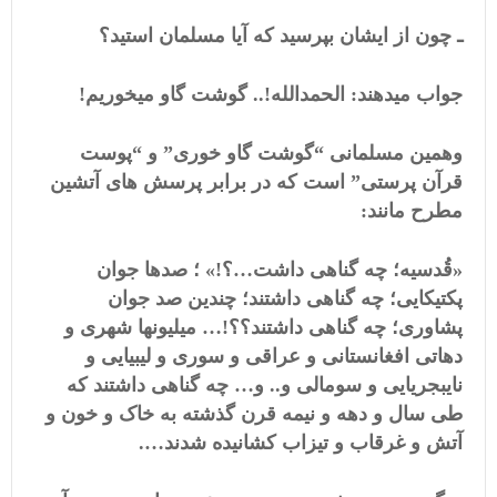
ـ چون از ایشان بپرسید که آیا مسلمان استید؟
جواب میدهند: الحمدالله!.. گوشت گاو میخوریم!
وهمین مسلمانی “گوشت گاو خوری” و “پوست
قرآن پرستی” است که در برابر پرسش های آتشین
مطرح مانند:
«قُدسیه؛ چه گناهی داشت…؟!» ؛ صدها جوان
پکتیکایی؛ چه گناهی داشتند؛ چندین صد جوان
پشاوری؛ چه گناهی داشتند؟؟!… میلیونها شهری و
دهاتی افغانستانی و عراقی و سوری و لیبیایی و
نایبجریایی و سومالی و.. و… چه گناهی داشتند که
طی سال و دهه و نیمه قرن گذشته به خاک و خون و
آتش و غرقاب و تیزاب کشانیده شدند….