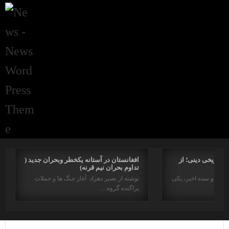
راتاریخی دینی؛ از
افغانستان در آستانه یکخطر وبحران جدید (
تداوم بحران نیم قرنه)
د در دو سده اخیر، یکی
نوشته از بصیر دهزاد آغاز جنگ ها و حملات
پراگنده گروه…