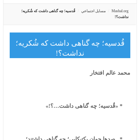
Mashal.org
مسايل اجتماعي
قُدسیه؛ چه گناهی داشت که شُکریه؛
نداشت؟!
قُدسیه؛ چه گناهی داشت که شُکریه؛
نداشت؟!
محمد عالم افتخار
* «قُدسیه؛ چه گناهی داشت…؟!»
* ـ صدها جوان پکتیکایی؛ چه گناهی داشتند؛