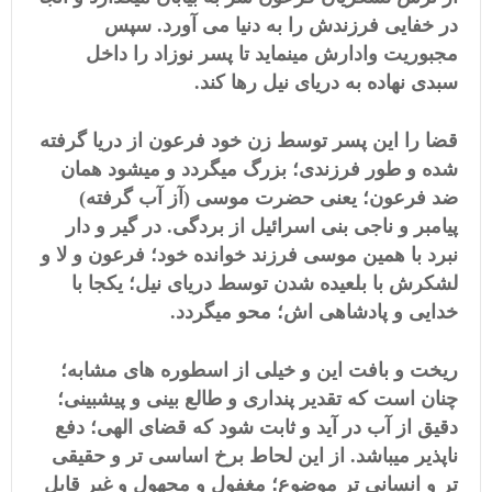
در خفایی فرزندش را به دنیا می آورد. سپس
مجبوریت وادارش مینماید تا پسر نوزاد را داخل
سبدی نهاده به دریای نیل رها کند.
قضا را این پسر توسط زن خود فرعون از دریا گرفته
شده و طور فرزندی؛ بزرگ میگردد و میشود همان
ضد فرعون؛ یعنی حضرت موسی (آز آب گرفته)
پیامبر و ناجی بنی اسرائیل از بردگی. در گیر و دار
نبرد با همین موسی فرزند خوانده خود؛ فرعون و لا و
لشکرش با بلعیده شدن توسط دریای نیل؛ یکجا با
خدایی و پادشاهی اش؛ محو میگردد.
ریخت و بافت این و خیلی از اسطوره های مشابه؛
چنان است که تقدیر پنداری و طالع بینی و پیشبینی؛
دقیق از آب در آید و ثابت شود که قضای الهی؛ دفع
ناپذیر میباشد. از این لحاط برخ اساسی تر و حقیقی
تر و انسانی تر موضوع؛ مغفول و مجهول و غیر قابل