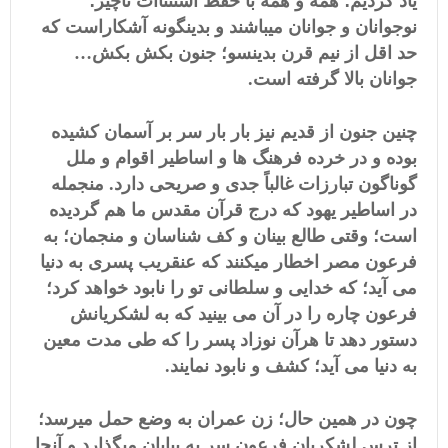
یاد کردیم؛ همه و همه با حفظ استثناأت ناچیز؛
نوجوانان و جوانان میباشند و بدینگونه آشکاراست که
حد اقل از نیم قرن بدینسو؛ جنون بکش بکش…
جوانان بالا گرفته است.
چنین جنون از قدیم نیز بار بار سر بر آسمان کشیده
بوده و در خرده فرهنگ ها و اساطیر اقوام و ملل
گوناگون تبارزات غالباً جدی و صریحی دارد. منجمله
در اساطیر یهود که درج قرآن مقدس ما هم گردیده
است؛ وقتی طالع بینان و کف شناسان و منجمان؛ به
فرعون مصر اخطار میکنند که عنقریب پسری به دنیا
می آید؛ که خدایی و سلطانی تو را نابود خواهد کرد؛
فرعون چاره را در آن می بینید که به لشکریانش
دستور دهد تا هرآن نوزاد پسر را که طی مدت معین
به دنیا می آید؛ کشف و نابود نمایند.
چون در همین حال؛ زن عمران به وضع حمل میرسد؛
از ترس لشکریان فرعون سر به بیابان میگذارد و آنجا