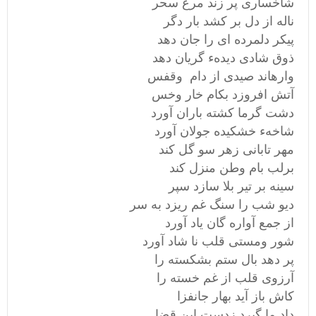
شاخساری پر زند مرغ سحر
ناله از دل بر کشد بار دگر
پیکر دلمرده ای را جان دهد
ذوق شادی دیدهء گریان دهد
وارهاند صیدی از دام وقفس
آتش افروزد بکام خار وخس
دشت گرما کشته باران آورد
شاخهء خشکیده جولان آورد
مهر تابانی زهر سو گل کند
برلب بام وطن منزل کند
سینه بر تیر بلا سازد سپر
دیو شب را سنگ غم ریزد به سر
از جمع آواره گان یاد آورد
شور ومستی قلب نا شاد آورد
پر دهد بال ستم بشکسته را
آرزوی قلب از غم خسته را
کاش باز آید بهار جانفزا
داد ما گیرد زدست این قضا