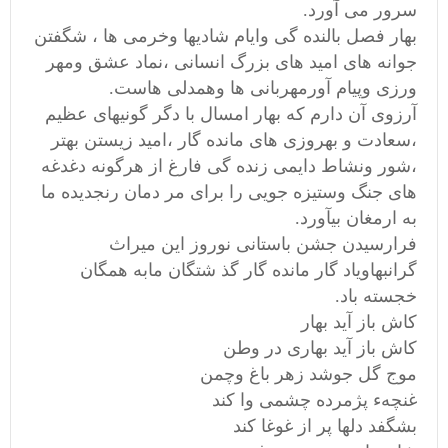
سرور می آورد.
بهار فصل بالنده گی وایام شادیها وخرمی ها ، شگفتن
جوانه های امید های بزرگ انسانی ،نماد عشق ومهر
ورزی وپیام آورمهربانی ها وهمدلی هاست.
آرزوی آن دارم که بهار امسال با دگر گونیهای عظیم
،سعادت و بهروزی های مانده گار ،امید زیستن بهتر
،شور ونشاط دایمی زنده گی فارغ از هرگونه دغدغه
های جنگ وستیزه جویی را برای مر دمان رنجدیده ما
به ارمغان بیآورد.
فرارسیدن جشن باستانی نوروز این میراث
گرانبهاویاد گار مانده گار گذ شتگان مابه همگان
خجسته باد.
کاش باز آید بهار
کاش باز آید بهاری در وطن
موج گل جوشد زهر باغ وچمن
غنچهء پژمرده چشمی وا کند
بشگفد دلها پر از غوغا کند