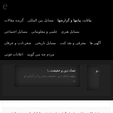
بیانات، پیامها و گزارشها
مسایل بین المللی
گزیده مقالات
مسايل هنری
علمی و معلوماتی
مسايل اجتماعي
آگهی ها
معرفی و نقد کتب
مسایل تاریخی
شعر،ادب و عرفان
مردم چه مي گويند
اعلانات فوتی
یم جمهوری و
تضاد دین و حقیقت...!
توهم خدای دین، حقیقتِ بشر را در آزادی او
منظر حقوق
به…
استای : …