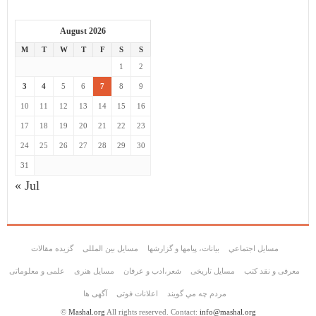
August 2026
M
T
W
T
F
S
S
1
2
3
4
5
6
7
8
9
10
11
12
13
14
15
16
17
18
19
20
21
22
23
24
25
26
27
28
29
30
31
« Jul
مسايل اجتماعي
بیانات، پیامها و گزارشها
مسایل بین المللی
گزیده مقالات
معرفی و نقد کتب
مسایل تاریخی
شعر،ادب و عرفان
مسايل هنری
علمی و معلوماتی
مردم چه مي گويند
اعلانات فوتی
آگهی ها
©
Mashal.org
All rights reserved. Contact:
info@mashal.org