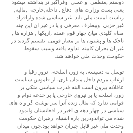
دوستم ,منطقی و عملی وفراگیر تر پنداشته میشود
یعنی پست وزارت های دفاع , داخله,خارجه ,مالیه,
ریاست امنیت ملی باید غیر سیاسی شده وازافراد
غیر حزبی وبیطرف معرفی و یا در غیر ان این چند
مقام کلیدی میان چهار قوم عمده ,ازبکها , هزاره ها ,
تاجک ها و پشتون ها بر معیار قومی تقسیم گردند در
غیر ان بحران کابینه تداوم یافته وسبب سقوط
حکومت وحدت ملی خواهند شد.
توسل به دسیسه، به زور، اسلحه، ترورِ رقبا و
ارعابِ مردم داخل میدان بازی، از قاموس سیاست
عاقلانه بیرون است البته قدرت سیاسی متکی بر
زور، اسلحه یا بر نیروی خارجی یا بر خدعه دوام و
قوامی ندارد که مثال زنده آنرا سر نوشت گر و ه های
سیاسی در چهار دهه ی اخیر در افغانستان وانمود
شده می تواندودرین باره اشتباه رهبران حکومت
وحدت ملی غیر قابل جبران خواهد بود.چون میدان