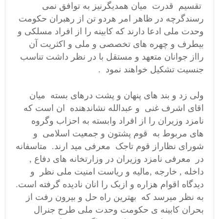
تقسیم قدرت میان همدیگرنیز به توافق نمی
رسندگرچه در ظاهر امر هردو تن از رهبران حکومت
وحدت ملی ادعا دارند که کابینه را از افراد مسلکی و
بیطرف و چهره های تخصصی و ملی و اکثریت آن
رااز جوانان متعهد و مستقل با در نظر داشت تناسب
جنسیت تشکیل خواهند نمود .
ولی زد و بند های پنهان و پشت درهای بسته میان
اقای اشرف غنی و عبدالله نشاندهنده ان است که
نامزد وزیران را از افراد وابسته به احزاب وگروه
های مربوط به قوم پشتون و جمعیت اسلامی و
شورای نظاراز قوم تاجک معرفی مید ارند. متاسفانه
در معرفی نامزد وزیران در وزارتخانه های دفاع ,
داخله , خارجه ,مالیه و ریاست امنیت ملی نظر و
دیدگاه اقوام هزاره و ازبک را انان نادیده گرفته است.
به نظر میرسد که بهترین راه حل و بیرون رفت از
بحران کابینه ی حکومت وحدت ملی طرح جنرال