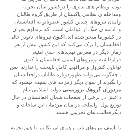
بوده ونظام های بدترى را درکشور شان تجربه
ومداخله ی نظامی پاکستان از طریق گروه طالبان
وآمدن نيروهاى چندین کشور عضوناتو به افغانستان
و ادامه ی جنگ از عواملى است که برتداوم بحران
در کشورما منجر شده اند
. اکنون
نیروهای ناتودر حالی
افغانستان را ترک می‌کنند که این کشور بیش از هر
زمانِ دیگر در معرض تهدیدهای جدیِ امنیتی
قرارداشته ونیروهای امنیتی افغانستان تا کنون
توانایی کنترول و مراقبتِ کاملِ پایتخت را ندارند پس
، چه‌گونه می‌توانند ظهوردوباره طالبان درافغانستان
را بگیرند.از سوی دیگر زمزمه های شنیده میشود که
مزدوران گروهک تروریستی
دولت اسلامی بنام
داعش در برخی از صفحات شمال افغانستان در حال
توزیع پول واسلحه در میان مردمان این ساحات و
دیگرفعالیت های تخریبی هستند.
با تاسف نیروهای ناتو برهبری امریکا نیز تا هنوزتجربه