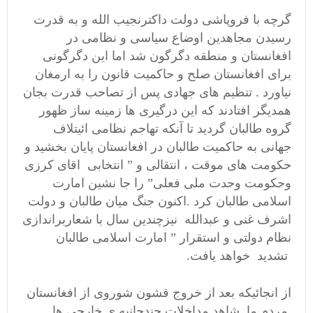
گرچه با فروپاشی دولت داکترنجیب الله و به قدرت
رسیدن مجاهدین اوضاع سیاسی و نظامی در
افغانستان و منطقه دگرگون شد اما این دگرگونی
برای افغانستان صلح و حاکمیت قانون را به ارمغان
نیاورد . تنظیم های جهادی پس از تصاحب قدرت بجان
همدیگر افتادند که این درگیری ها زمینه ساز ظهور
گروه طالبان گردید تا آنکه تهاجم نظامی ائیتلاف
جهانی به حاکمیت طالبان در افغانستان پایان بخشید و
حکومت های موقت ، انتقالی و ” انتخابی اقای کرزی
وحکومت وحدت ملی فعلی” را جا نشین امارت
اسلامی طالبان کرد .اکنون جنگ میان طالبان و دولت
اشرف غنی و عبدالله نیزچندین سال با شعاربراندازی
نظام دولتی و استقرار ” امارت اسلامی طالبان
تشدید خواهد یافت.
از انجائیکه بعد از خروج قشون شوروى از افغانستان
مردم ما شاهد مداخلات چندجانبه ی خارجى ها