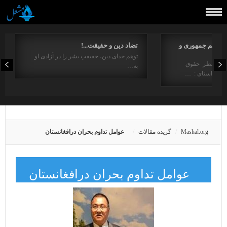
مفاهیم جمهوری و
تضاد دین و حقیقت...!
توهم خدای دین، حقیقتِ بشر را در آزادی او
ت از منظر حقوق
به…
در راستای : …
Mashal.org
گزیده مقالات
عوامل تداوم بحران درافغانستان
عوامل تداوم بحران درافغانستان