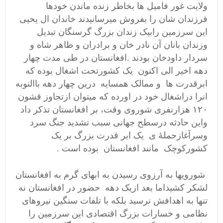
ولایت غور فامیل ها بخاطر زنده ماندن خودها
فرزندان شان را بفروش میرسانیدند خاندان ال یحیی
این سرزمین رابیک زندان بزرگ گرسنگان تبدیل
وزندان بانان آن نادر خان و برادران و ظاهر شاه و
سردار داودخان بودند .افغانستان در طی مدت چهار
دهه اخیر الی اکنون یک کشورتحت اشغال بوده که
ابرقدرت ها و ممالک همسایه درین چهار دهه باالنوبه
انرا دراشغال خود در اورده که میتوان ازتجاوز قشون
۱۲۰ هزارنفری شوروی وقت، بر افغانستان تذکر داد
واین حادثه درسطح جهانی سبب تشدید جنگ سرد
وسرآغازحملۀ ی يک ابر قدرت بزرگ بر يک
کشورکوچک مانند افغانستان بوده است .
شورویها به آرزوی رسیدن به ابهای گرم به افغانستان
لشکر کشیداما بعد ازیک دهه حضور در افغانستان نه
تنها به اهدافش نرسید بلکه با تلفات سنگین نیروهای
نظامی و خسارات بزرگ اقتصادی این سرزمین را