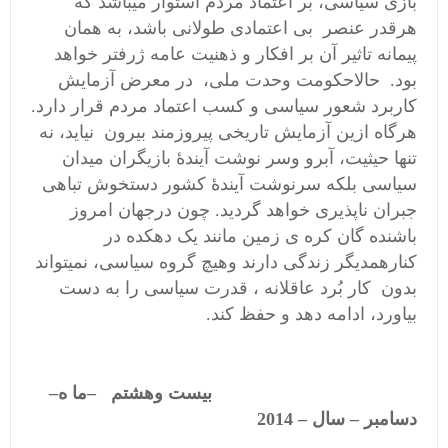
بازی سیاسی، بر اعتماد مردم استوار میباشد که
هرقدر عنصر بی اعتمادی طولانی باشد، به همان
پیمانه تاثیر آن بر افکار و ذهنیت عامه ژرفتر خواهد
بود. حالاحکومت وحدت ملی، در معرض آزمایش
کاربرد شعور سیاسی و کسب اعتماد مردم قرار دارد.
هرگاه ازین آزمایش تاریخی پیروزمند بیرون نیاید، نه
تنها حیثیت، آبرو وسر نوشت آیندۀ بازیگران میدان
سیاسی بلکه سرنوشت آیندۀ کشور دستخوش تباهی
جبران ناپذیری خواهد گردید. چون درجهان امروز
باشنده گان کره ی زمین مانند یک دهکده در
کنارهمدیگر زندگی دارند وهیچ گروه سیاسی، نمیتواند
بدون کار بُرد عاقلانه ، قدرت سیاسی را به دست
بیاورد، ادامه دهد و حفظ کند.
بیست وهشتم –
ما ه–
دسامبر – سال – 2014