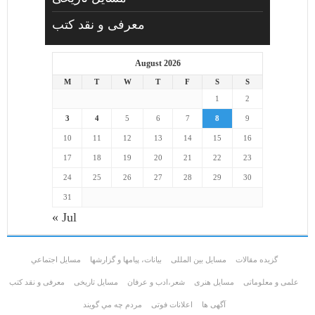
معرفی و نقد کتب
August 2026
M
T
W
T
F
S
S
1
2
3
4
5
6
7
8
9
10
11
12
13
14
15
16
17
18
19
20
21
22
23
24
25
26
27
28
29
30
31
« Jul
گزیده مقالات
مسایل بین المللی
بیانات، پیامها و گزارشها
مسايل اجتماعي
علمی و معلوماتی
مسايل هنری
شعر،ادب و عرفان
مسایل تاریخی
معرفی و نقد کتب
آگهی ها
اعلانات فوتی
مردم چه مي گويند