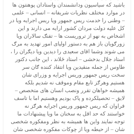
باشید که سیاسیون ودانشمندان واستادان پوهنتون ها
در موارد مختلف نظریات شریفانه – انسانی – علمی
– وطنی را خدمت ریس جمهور ویا ریس اجرایه ویا در
کل علیه دولت مردان کشور ارایه می دارند و این
اشخاص به نهو از تروریست ها – تفنګ سالاران ویا
زورګویان باز هم به دستور اولیای امور تهدید به مرګ
می شوند وشما اقای سعیدی را دیدین ویا دیګران را ،
استاد جلال بدخشی – استاد ځلاند ، این جانب دکتور
طاوس از جمله منقیدین ویا انتقاد کننده ګان سر
سخت ریس جمهور وریس اجرایه و وزرای شان
هستیم وهرګز تابع مقام وموقف نه شدیم بلکه
همیشه خواهان تقرر ونصب انسان های متخصص –
لایق – تحصیلکرده و پاک بودیم وهستیم اما با تاسف
فراوان که ریس جمهور وریس اجرایه هرګز نه
خواستند که حد اقل به سخنان ما ویا پیشنهادات ما
توجه نمایند واین ها همیشه به نظر ومفکوره شخصی
شان – از حیطه ویا از چوکات مفکوره شخصی شان