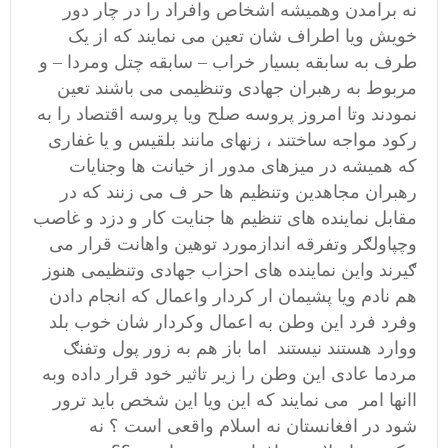
نه برامدن وهمیشه اشخاص وافراد را در چار دور
خویش ویا اطراف شان تعین می نمایند که از یک
طرف به سابقه بسیار خراب – سابقه چتل ومردا – و
مربوط به رهبران جهادی وتنظیمی می باشند تعین
نمودند وتا امروز پروسه صلح ویا پروسه اقتصاد را به
رکود مواجه ساختند ، زنهای مانند بلقیس و یا غفاری
که همیشه در میزهای مدور از خیانت ها وجنایات
رهبران مجاهدین وتنظیم ها حر ف می زنند که در
مقابل نماینده های تنظیم ها جنایت کار و دزد و غاصب
وچپاولګر وتفرقه اندازمورد توهین واهانت قرار می
ګیرند واین نماینده های احزاب جهادی وتنظیمی هنوز
هم نادم ویا پشیمان ار کردار واعمال که انجام دادن
وفرد فرد این وطن به اعمال وکردار شان خوب بلد
ووارد هستند نیستند اما باز هم به زور پول وتفنګ
مردما عادی این وطن را زیر تاثیر خود قرار داده وبه
اانها امر می نمایند که این ویا این شخص باید ترور
شود در افغانستان نه اسلام واقعی است ؟ نه