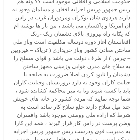
حکومت اسلامی و افغانی موجود است ؟؟ ونه هم
ریس جمهور وریس اجرایه افغان و مسلمان وجود نه
دارند هردوی شان نوکران ومزدوران غرب در راس
ان امریکا و پاکستان می باشند ، من بار ها نوشته ام
که یګانه راه پیروزی بالای دشمنان رنګ -رنګ
افغانستان اغاز دوره دوساله مکلفیت است وباز ملی
ساختن معادن کشور وباز خریداری ( تریاک – هیرویین
– چرس ) از طرف دولت می باشد و قوای مسلح را
به سلاح های مدرن هوایی وزمینی مجهز ساختن
دشمنان را نابود کردن اصلا ضرورت به صلحه با
جنایت کاران وجود نه دارد تروریستان وجنایت کاران
باید یا کشته شوند ویا به میز محاکمه کشانده شود ،
شما توجه نمایید که مردم کشور در خانه های خویش
چند میل سلاح دارند خلع سلاح کار ساده است به
شرط که اراده ملی ووطنی موجود باشد وافسران
وطن پرست در راس کار قرار ګیرند ، همه این کارا
به مدیریت قوی ودرست ریس جمهور وریس اجرایه
ممکن است ، مردم ازهمین خاطر عقده دار هستند