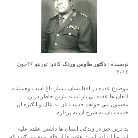
نویسنده :
دکتور طاوس وردک
کاناډا تورنتو ۲۶جون
۲۰۱۶
موضوع عقده در افغانستان بسيار داغ است وهمیشه
افغان ها عقده يي بار امدند ،ازين خاطر درين
مضمون مي خواهم خدمت تان به علل و انګيزه ان
خدمت تان به شرح ان به پردازم
بد ترين چيز در زندګي انسان ها داشتن عقده عليه
اين ويا ان ادم است عقده ها از جاي منبع مي ګيرد که