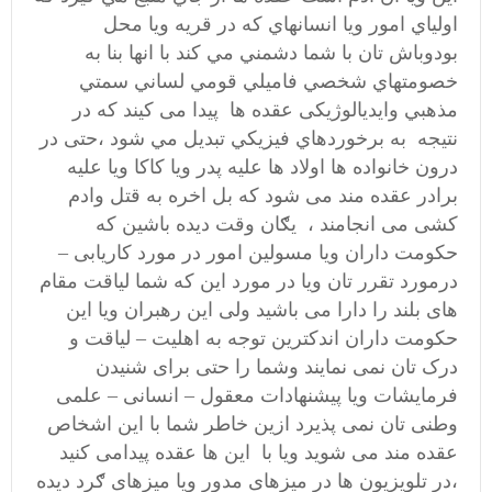
اولياي امور ويا انسانهاي که در قريه ويا محل
بودوباش تان با شما دشمني مي کند با انها بنا به
خصومتهاي شخصي فاميلي قومي لساني سمتي
مذهبي وایدیالوژیکی عقده ها پیدا می کیند که در
نتیجه به برخوردهاي فيزيکي تبديل مي شود ،حتی در
درون خانواده ها اولاد ها علیه پدر ویا کاکا ویا علیه
برادر عقده مند می شود که بل اخره به قتل وادم
کشی می انجامند ، یګان وقت دیده باشین که
حکومت داران ویا مسولین امور در مورد کاریابی –
درمورد تقرر تان ویا در مورد این که شما لیاقت مقام
های بلند را دارا می باشید ولی این رهبران ویا این
حکومت داران اندکترین توجه به اهلیت – لیاقت و
درک تان نمی نمایند وشما را حتی برای شنیدن
فرمایشات ویا پیشنهادات معقول – انسانی – علمی
وطنی تان نمی پذیرد ازین خاطر شما با این اشخاص
عقده مند می شوید ویا با این ها عقده پیدامی کنید
،در تلویزیون ها در میزهای مدور ویا میزهای ګرد دیده