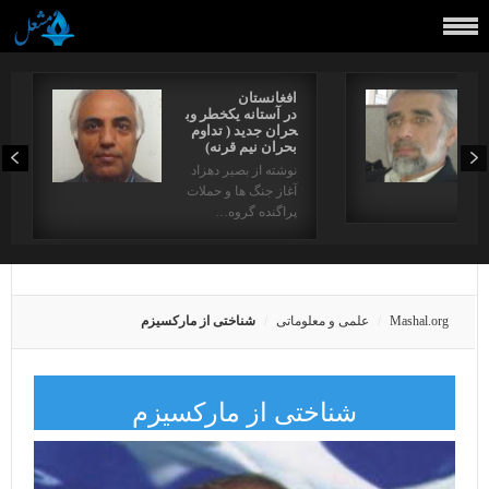
افغانستان
در آستانه یکخطر وب
حران جدید ( تداوم
بحران نیم قرنه)
نوشته از بصیر دهزاد
آغاز جنگ ها و حملات
دها…
پراگنده گروه…
Mashal.org
علمی و معلوماتی
شناختی از مارکسیزم
شناختی از مارکسیزم