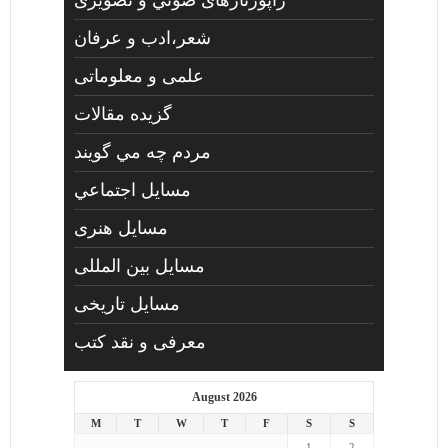
راپورتاژهای صوتي و تصويری
شعر،ادب و عرفان
علمی و معلوماتی
گزیده مقالات
مردم چه مي گويند
مسايل اجتماعي
مسايل هنری
مسایل بین المللی
مسایل تاریخی
معرفی و نقد کتب
August 2026
M
T
W
T
F
S
S
1
2