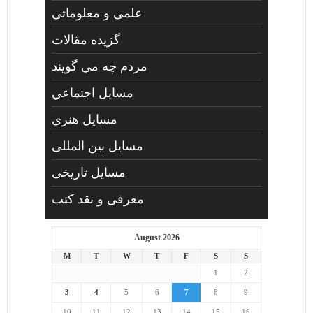
علمی و معلوماتی
گزیده مقالات
مردم چه مي گويند
مسايل اجتماعي
مسايل هنری
مسایل بین المللی
مسایل تاریخی
معرفی و نقد کتب
August 2026
M
T
W
T
F
S
S
1
2
3
4
5
6
7
8
9
10
11
12
13
14
15
16