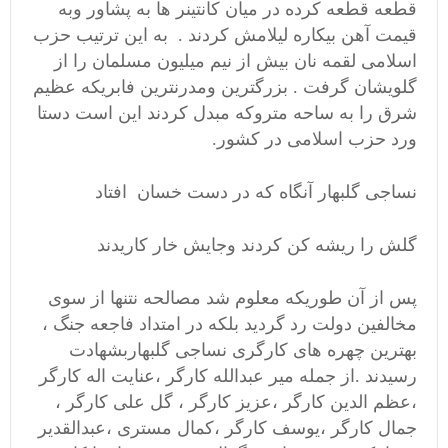
قطعه قطعه کرده در میان کانتینر ها به پشاور وبه
قیمت آهن بیکاره لیلامش کردند . به این ترتیب حزب
اسلامی لقمه نان بیش از نیم میلیون مسلمان را از
گلویشان گرفت . بزرگترین ومدرنترین فابریکه عظیم
شرق را به ساحه متروکه مبدل کردند این است دستا
ورد حزب اسلامی در کشور.
نساجی گلبهار آنگاه که در دست خسان افتاد
گلش را ریشه کن کردند وجایش خار کاریدند
پس از آن طوریکه معلوم شد مصالحه نتنها از سوی
مخالفین دولت رد گردید بلکه در امتداد فاجعه جنگ ،
بهترین چهره های کارگری نساجی گلبهاربشهادت
رسیدند .از جمله میر عبدالله کارگر ،عنایت اله کارگر
،عظم الدین کارگر ،عزیز کارگر ، گل علی کارگر ،
جمال کارگر ،یوسف کارگر ،کمال مستری ،عبدالقدیر