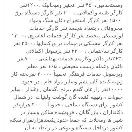
ومستخدمین،۴۵۰ نفر انجنیر ومیخانیک ،۱۲۰۰نفر
کارگر نقلیه واکمالاتی ، ۲۰۰ نفر کارگر دستگاه برق
،۱۵۰۰ نفر کارگر استخراج ذغال سنگ ومواد
محروقاتی ، بتعداد پنجصد نفر کارگر خدمات
لوژستیکی پنجصد نفر کارگر خدمات اعاشوی ، ۱۳۰۰
نفر کارگر مسلکی ترمیمات در ورکشاپها ،۲۵۰۰ نفر
کارگر ساختمانی ، ۲۳۰۰ نفر پرسونل اکمالاتی
،۲۶۳نفر داکتر وکارمند خدمات بهداشتی ، ۷۰۰نفر
باغبان وعمله زیست محیطی ، ۱۶۵ نفر معلم
وپرسونل خدمات فرهنگی تخمیناً ۲۰۰۰۰ نفرپخته کار
وتهیه کننده گان پشم وسایر مواد خام ، در حدود
۱۰۰۰۰نفر زارعان گندم ،برنج ،گیاهان روغندار ، سایر
حبوبات ، وتهییه کننده گان گوشت ولبنیات در شمال
کشور برای دستگاه نساجی ، حدوداً ۴۰۰۰۰ هزارنفر
دکانداران ، بازرگانان ، فروشنده ساکن وسیار در
شهر ها ومحلات که جمعاً حدود یکصدهزارنفراز سکنه
کشور درداخل دستگاه وبنوعی در رابطه به آن