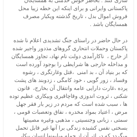
سازی کنند . بخاطر خوش خدمتی به همسایگان
پاکستانی وایرانی و برای اینکه این خطه زیبا محل
فروش اموال بدل ، تاریخ گذشته ویکبار مصرف
همسایگان باشد .
در حال حاضر در راستای جنگ تشدیدی اعلام نا شده
پاکستان وحملات انتحاری گروهای مذدور واجیر شده
از خارج ، ناکارآمدی دولت نام نهاد، تجاوز همسایگان
و مداخله خارجی ها شرایطی را بوجود آورده است
که بر بنیاد آن ، بد امنی ،قتل وغارتگری ، رشوه
وفساد ، زور گویی ، خود کامگی ، زدوبند های پشت
پرده ،غارت دارایی عامه وانتقال آن بخارج، قانون
شکنی ، ثروت اندوزی وقاچاقبری وبیکاری عظیم توده
ها ، سبب شده است که مردم در زیر بار فقر جهل
مرض ، اعتیاد بمواد مخدره ، نفاق وتعصبات قومی ،
سمتی ، زبانی وجنسیتی ، مذهبی وغیره مصیبتها
بسختی نفس کشیده زندگی برا آنها غیر قابل تحمل
میگردد که در اثر آن از جمله میلیونها انسان بیکار