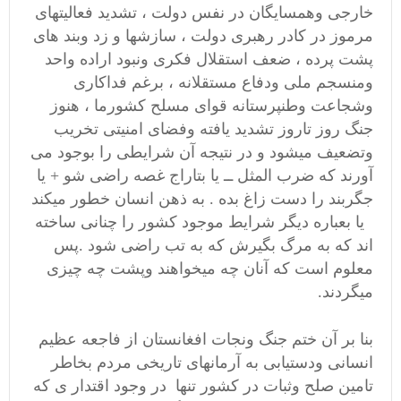
خارجی وهمسایگان در نفس دولت ، تشدید فعالیتهای
مرموز در کادر رهبری دولت ، سازشها و زد وبند های
پشت پرده ، ضعف استقلال فکری ونبود اراده واحد
ومنسجم ملی ودفاع مستقلانه ، برغم فداکاری
وشجاعت وطنپرستانه قوای مسلح کشورما ، هنوز
جنگ روز تاروز تشدید یافته وفضای امنیتی تخریب
وتضعیف میشود و در نتیجه آن شرایطی را بوجود می
آورند که ضرب المثل ــ یا بتاراج غصه راضی شو + یا
جگربند را دست زاغ بده . به ذهن انسان خطور میکند
یا بعباره دیگر شرایط موجود کشور را چنانی ساخته
اند که به مرگ بگیرش که به تب راضی شود .پس
معلوم است که آنان چه میخواهند وپشت چه چیزی
میگردند.
بنا بر آن ختم جنگ ونجات افغانستان از فاجعه عظیم
انسانی ودستیابی به آرمانهای تاریخی مردم بخاطر
تامین صلح وثبات در کشور تنها در وجود اقتدار ی که