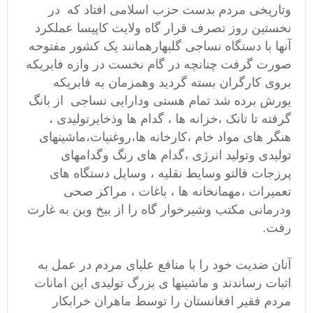
وتاریخی مردم بدست حزب اسلامی افتاد که در
نخستین روز تصرف قرار گاه ولایت کاپیسا عملکرد
آنها با دستگاه نساجی گلبهارهمانند یک کشور مفتوحه
صورت گرفت چنانچه در گام نخست در وازه فابریکه
بروی کارگران بسته گردید وهمزمان به فابریکه
یورش برده شد تمام هستی ودارایی نساجی از بانگ
گرفته تا تانک ،خزانه ها ، گدام ها وذخایرتولیدی ،
هنگر های مواد خام ،کارخانه ها،روغنیات،ماشینهای
تولیدی وتولید انرژی ،گدام های رنگ وگدامهای
پرزجات فالتو وسایط نقلیه ، وسایل دستگاه های
تعمیرات ،مهمانخانه ها ، باغات ، مراکز صحی
ودرمانی مکتب وشیرخوار گاه را از بیخ وبن به غارت
رفت.
آنان ضدیت خود را با منافع علیای مردم در عمل به
اثبات رساندند و ماشینها ی بزرگ تولیدی این امانات
مردم فقیر افغانستان را توسط ماهران خرابکار