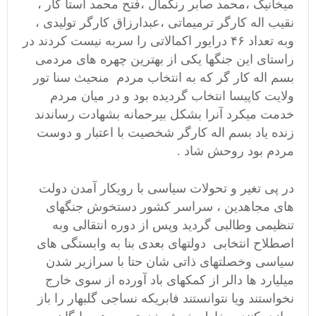
میخانیک ،محمد صابر رنگمال ،فتح محمد استا کار ،
نقیب اله کارگر ترمیماتی ،عبدارزاق کارگر تولیدی ،
وبه تعداد ۴۶ درایور اکمالاتی را سربه نیست کردند در
راستای این جنگها یکی از بهترین چهره های مردمی
بسم اله کار گر که به انتخاب مردم منحیث سنا تور
ولایت کاپیسا انتخاب گردیده بود و در میان مردم
خدمت میکرد آنرا بشکل بیرحمانه بشهادت رساندند
زنده یاد بسم اله کارگر شخصیت با اعتبار و دوست
مردم بود روحش شاد .
در پی تغیر و تحولات سیاسی با رویکار آمدن دولت
های مجاهدین ، سراسر کشور دستخوش جنگهای
تنظیمی وطالبی گردید وپس از دوره انتقالی وبه
اصطلاح انتخابی دولتهای بعدی بنا به وابستگی های
سیاسی وخصلتهای ذاتی شان حتا با سرازیر شدن
میلیارد ها دالر از کمکهای باد آورده از سوی خارج
نخواستند ویا نتوانستند فابریکه نساجی گلبهار را باز