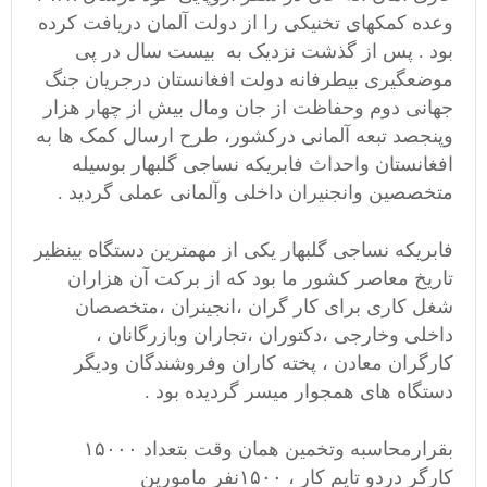
وعده کمکهای تخنیکی را از دولت آلمان دریافت کرده
بود . پس از گذشت نزدیک به بیست سال در پی
موضعگیری بیطرفانه دولت افغانستان درجریان جنگ
جهانی دوم وحفاظت از جان ومال بیش از چهار هزار
وپنجصد تبعه آلمانی درکشور، طرح ارسال کمک ها به
افغانستان واحداث فابریکه نساجی گلبهار بوسیله
متخصصین وانجنیران داخلی وآلمانی عملی گردید .
فابریکه نساجی گلبهار یکی از مهمترین دستگاه بینظیر
تاریخ معاصر کشور ما بود که از برکت آن هزاران
شغل کاری برای کار گران ،انجینران ،متخصصان
داخلی وخارجی ،دکتوران ،تجاران وبازرگانان ،
کارگران معادن ، پخته کاران وفروشندگان ودیگر
دستگاه های همجوار میسر گردیده بود .
بقرارمحاسبه وتخمین همان وقت بتعداد ۱۵۰۰۰
کارگر دردو تایم کار ، ۱۵۰۰نفر مامورین