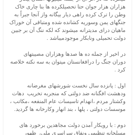
هزاران هزار جوان حتا تحصیلکرده ها بنا چاری خاک
وطن را ترک کرده راهی دیار بیگانه واز آنجا جبراً به
جنگهای یمن وسوریه کشانده شده ومتباقی آن خوراک
ماهیان درای مدیترانه میشوند که لکه ننگ آن بر جبین
دولت تحمیلی ونابکار موجودمیباشد .
در اخیر از جمله ده ها صدها وهزاران مصیبتهای
دوران جنگ را درافغانستان میتوان به سه نکته خلاصه
کرد .
اول : پانزده سال نخست شورشهای مغرضانه
ودهشت افگنانه ضد دولتی که منجربه تخریب دهات
وکشتار مردم ،انهدام تاسیسات عام المنفعه ،مکاتب ،
موسسات دولتی ، پلها ، بند انهار وکارخانه ها گردید.
دوم : با رویکار آمدن دولت مجاهدین برخورد های
مسلحانه تنظیمی ونفاق سراسری ملی، ظهور