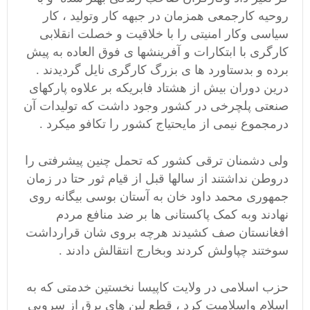
روحیه کارجمعی همزمان در جبهه کار وتولید ، کار
سیاسی وکار امنیتی را با خلاقیت و خصلت انقلابی
کارگری با ابتکارات و آفرینشها ی فوق العاده به پیش
برده و بدستاورد ها ی بزرگ کارگری نایل گردیدند .
درین دوران بیش از هشتاد فابریکه بر علاوه پارکهای
صنعتی پلچرخی در کشور وجود داشت که تولیدات آن
درمجموع نیمی از مایحتیاج کشور را تکافو میکرد .
ولی دشمنان ترقی کشور که تحمل چنین پیشرفتی را
دروطن نداشتند از سالها قبل از قیام ثور حتا در زمان
جمهوری محمد داود خان به آستان بوسی بیگانه روی
نهادند وبه کمک پاکستانی ها بر ضد منافع مردم
افغانستان صف کشیدند هرچه بروی شان قرارداشت
سوختند چپاولش کردند وبخارج انتقالش دادند .
حزب اسلامی در ولایت کاپیسا نخستین خدمتی که به
اسلام واسلامیت کرد ، قطع لین های برق از سروبی