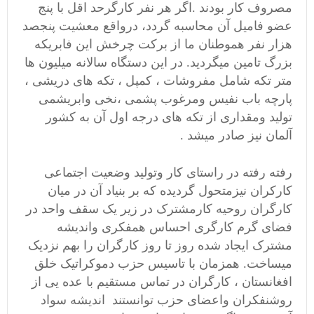
مصروف کار بودند .اگر هر نفر کارگرحد اقل با پنج
عضو فامیل آن محاسبه گردد، درواقع معشیت پنجصد
هزار نفر هموطنان ما از برکت چرخش این فابریکه
بزرگ تامین میگردید. در این دستگاه سالانه میلیون ها
متر تکه شامل مفروشات ، کمپل ، تکه های دریشی ،
پارچه باب نفیس ومرغوب پشمی ،نخی وابریشمی
تولید ومقداری از تکه های درجه اول آن به کشور
آلمان نیز صادر میشد .
رفته رفته در راستای کار وتولید وضعیت اجتماعی
کارکران نیزمتحول گردیده که بر بنیاد آن در میان
کارگران روحیه کارمشترک در زیر یک سقف واحد در
فضای گرم کارگری احساس همفکری واندیشه
مشترک ایجاد شده روز تا روز کارگران را بهم نزدیک
میساخت. همزمان با تاسیس حزب دموکراتیک خلق
افغانستان ، کارگران در تماس مستقیم با عده یی از
روشنفکران واعضای حزب توانستند اندیشه سواد