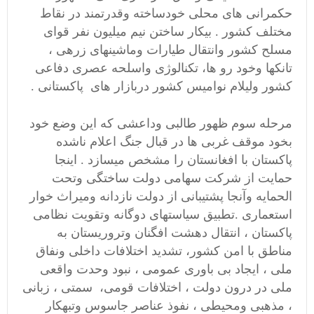
حکمرانی های محلی خودساخته وقدرتمند در نقاط
مختلف کشور . بیکار ساختن نیم میلیون نفر قوای
مسلح کشور وانتقال طیارات وماشینهای زرهی ،
تانکها وخود رو ها، تکنالوژی واسلحه عصری دفاعی
کشور ولیلام نوامیس کشور دربازار های پاکستانی .
مرحله سوم ظهور طالبی وداعشی که این وضع خود
بخود موقف غربی ها در قبال جنگ اعلام ناشده
پاکستان با افغانستان را مشخص میسازد . اینجا
حمایت از شرکت سهامی دولت ساختگی وتحت
الحمایه وآنجا پشتیبانی از دولت نازدانه ومیراث خوار
استعماری .تطبیق سیاستهای دوگانه وتقویت نظامی
پاکستان ، انتقال دهشت افگنان وتروریستان به
مناطق با امن کشور، تشدید اختلافات داخلی ونفاق
ملی ، ایجاد بی باوری عمومی ، نبود وحدت واقعی
ملی در درون دولت ، اختلافات قومی، سمتی ، زبانی
، مذهبی ومحیطی ، نفوذ عناصر جاسوس وتبهکار