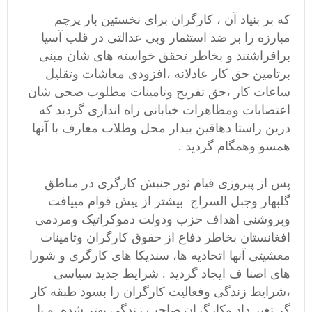
که بر بنیاد آن ، کارگران برای نخستین بار پرچم
مبارزه را بر ضد استثمار وبی عدالتی در قلب آسیا
برافراشتند و بخاطر تحقق خواسته های شان مبنی
برتامین حق کار عادلانه ،افزودی معاشات وتقلیل
ساعات کار ،حق تفریح وتامینات مطلوب صحی شان
اعتصابات ومظاهرات خیابانی راه اندازی گردید که
درین راستا دهاقین بیدار محل وطلاب معارف با آنها
همسو وهمگام گردید .
پس از پیروزی قیام ثور جنبش کارگری در مناطق
گلبهار وجبل السراج بیشتر از پیش قوام مییافت
وبروشنی اهداف حزب ودولت دموکراتیک ومردمی
افغانستان بخاطر دفاع از حقوق کارگران وتامینات
معشیتی آنها اتحادیه ها، سندیکا های کارگری و شورا
های اصنا ف ایجاد گردید . شرایط جدید سیاسی
،شرایط زندگی وفعالیت کارگران را بسود طبقه کار
گر تغیر داد وکارگران صاحب زندگی بهتر شده و با