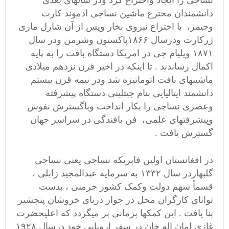
نساجی را ایجاد واختراع کرد ودر سالهای بعدی
دانشمندان مخترع ماشین نساجی ادموند کارت
وجیمز، با اختراع نیروی بخار وپس از آن شارل ماری
ژرکارت ودرسال ۱۸۶۶پاکستون وشرمن ودر سال
۱۸۷۱ ویلیام جی در امریکا دستگاه بافت را به پایه
اکمال رساندند . تا اینکه در اخیر قرن نزدهم میلادی
ماشینهای بافت اتوماتیزه شد ودر نیمه قرن بیستم
دانشمند ایتالیایی بنام جیتلینی دستگاه پیشرفته
وعصری نساجی را بکار انداخت وباگسترش نفوس
وپیشرفتهای علمی، فن بافندگی در سراسر جهان
گسترش یافت .
در افغانستان اولین فابریکه نساجی یعنی نساجی
گلبهاردر سال ۱۳۳۲ به سرمایه عبدالمجید زابلی ،
قسماً سهم دولت وکمک کشور جرمنی ، بدست
توانای کارگران محل در جوار دریای خروشان پنجشیر
بنا یافت . این کمکها بزمانی بر میگردد که اعلیحضرت
غازی امان اله خان در سفر اروپایی خود درسال ۱۹۲۸