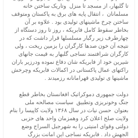
تا گلبهار، از مسجد تا منزل وتاریک ساختن خانه
مسلمانان ، انتقال پایه های برق به پاکستان ومتوقف
ساختن چرخ ماشینهای تولیدی بود . علاوه بر آن
بخاطر سقوط کامل فابریکه ، روز تا روز دستگاه از
چهارطرف زیر رگبار مسلسلها قرار داشت که در
نتیجه آن خون صدها کارگران را بزمین ریخت ، ولی
کارگران شرافتمند نساجی گلبهار به قیمت جانهای
شیرین خود از فابریکه شان دفاع نموده ودرزیر باران
راکتهای عمال پاکستانی در اکمالات فابریکه وچرخش
ماشینها ی تولیدی قهرامانانه رزمیدند .
دولت جمهوری دموکراتیک افغانستان بخاطر قطع
جنگ وخونریزی وتطبیق سیاست مصالحه ملی
بعنوان حسن نیات در سال ۱۳۶۸ ولایت کاپیسا را بنام
ولایت صلح اعلان کرد وهمزمان واحد های حزبی
دولتی وقوای امنیتی را به شهرجبل السراج وضع
الجهش داد . فابریکه نساجی این امانت بزرگ