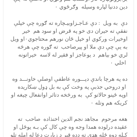
دین ددنیا لپاره وسیله وګرځوي ۰
دې به ویل : دې عـاجـزاوبیـچاره ته ګوره چې خپلې
نفقې ته حیران دی خو په قرض او سود هم خیر
اوخیرات ورکوي او خپل ځان نورهم محتاجوي۰او ویل
به یې چې دې ملا او پیرصاحب ته ګوره چې هرڅه
لري خو بیاهم د یوعاجز او فقیر له لاسه خیراتونه
اخلي ۰
ده په هرچا باندې دپـــوره عاطفې اوصلې خاونـــد وه
او دروحي جذبې په وخت کې به بل ډول ښکاریده
اوپه ځینو حالاتو کې به ورڅخه دتاثر اوانفعال چیغه او
کریکه هم وتله ۰
هغه مرحوم مجاهد نجم الدین اخنذاده صاحب ته
عقیده درلوده همدا وجه وه چې کال کې بـه یوځل او
کـله دوه ځله هډې ته دده قبر د زیارت دعا له امله تلو