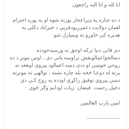
انا لله و انا الیه راجعون
د ده جنازه په ډیراعجاز پورته شوه او په پوره احترام
لغمان دولایت دعمرزیودقریې د خیراباد دکلي په
هدیره کې خاورو ته وسپارل شو۰
دی فانی دنیا ترکه اوحق ته ورسیدخودده
دصالحواعمالونقش تراوسه پاتې دی ، اوس مونږ د ده
روحي خوښي او ددی دښه اعمالود پیروی اوهغه ته
پرته له دوعـا څخه بله چاره نشته ، نوالهی ته مونږته
دښې پیروي توفیق راکړې اودده په روح کـې دې
دخپل رحمت فیضان زیات اودایم وګر ځوې ۰
امین یارب العالمین
——————–