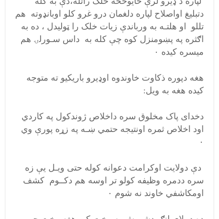
لپاره د ډیرو لرې ځایوڅخه خلک راتله،دې به کله
دتبلیغ اواصلاح لپاره دلغمان درو غرو کلو اوبانډوته هم
تللو او هلتـه به ورباندې زیات خلک را ټولیدل ، ده به
اګثره په پښومنزل کوه چې کله به داس سـورلۍ هم
میسره کیده ۰
هغه دپوره ذکاوت خاوندوه اوډیرو باریکیو ته متوجه
کیده هغه به ویل:
دخدای پاک مخلوق سره داخلاص ژوندکول په کاردي
اود اخلاص ثمره اونتیجه حتمي ښـه په زړه پورې وي
۰
دې دولایت اوکرامت دعوانه کوله حتی ویـل یې زه
سره ددمره وظیفه کولو تر اوسه هم دکــوم کشف
اومکاشفي خاوند نه شوم ۰