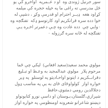
سور جرنیل ژوندی وه او د عــمرپه اواخرو کې یو
ځل مدرسې ته راغی ما په خپله حجره کې میلمه
کړاود هغه ډیــر احترام او قدرمې وکړ ، دشپې له
خوا دده سره قرانکریم اود کارتوسو ډکه تفنګچه وه
۰وایي چې دده عادت وه چـې دعمرتر اخـره یـې
تفنګچه له ځانه سره ګرزوله ۰
مولوي محمد سعید(سعید افغاني) لیکي چې ځما
مرحوم پلار مولوي عبدالمجید به وعـظ او تبـلیغ
دقرانــکریم د ایتونو اواحـادیثو په لوستلو په ډیر
خواږه اواز کولواوځای ځای به یې په مناسب ډول
دجلاالدین رومي دمثنوي،حافظ
شیرازي،ګلستان،بـوستان او داسې نورو کتابونواو
دپښتو شاعرانو شعرونه اومنظومې په خواږه اواز