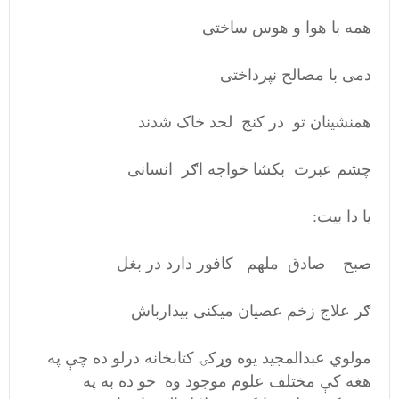
همه با هوا و هوس ساختی
دمی با مصالح نپرداختی
همنشینان تو در کنج لحد خاک شدند
چشم عبرت بکشا خواجه اګر انسانی
یا دا بیت:
صبح صادق ملهم کافور دارد در بغل
ګر علاج زخم عصیان میکنی بیدارباش
مولوي عبدالمجید یوه وړکۍ کتابخانه درلو ده چې په
هغه کې مختلف علوم موجود وه خو ده به په