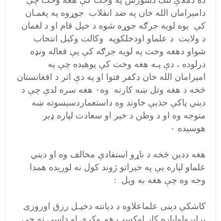
ده دملاې لنګ دشورش په وخت کې هغه وخت چې
دامیرامان الله خان په ضد انقلاب جوړوه په پغمـان
کې یوه لویه جرګه جوړه شوه د خپل قام او د لغمان
د ولایت د علماو اودخلکوپه وکالت وکیل انتخاب
شواو دهغه وخت په لویه جرګه کې یې فعاله ونډه
درلوده ، دې پـه هغه وخت کې پوهیده چې په
امیرامان الله خان دکفر فتوا او په دې اثر د افغانستان
څخه د هغه وتل ښه کارنه وه۰ هغه سره لدې چې د
دیني پاکې جذبې خاوند وه داستعماردسیسوته ښه
متوجه وه او د وطن د خیر او سعادت لپاره ډیر
هوسیده ۰
هغه ددین څخه د ناړو استفادې مخالف وه او دیني
علماو لپاره یې په خیراتو ژوند کول نه لوریده همدا
وجه وه چې هغه به ویل :
کاشکې دینی علماعلاوه د دیانته دخپـل رزق اوروزی
برابرولولپاره کار اوکسب هم وکړي او داسې نه چې