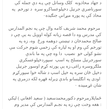
د جهاد محاذونه کلک وساتل چې پـه دې جمله کې
سورناصري جرنیل دخپلوعساکرو سره د تورخم په
محاذ کې په پوره میړانې جنګیده۰
مرحوم محمد شریف کامه وال چې په نجم المدارس
کې مدرس وه دا قصه زیاته کوله اوویل به یې چې د
صالح محمدخان د تیښتې دوهمه ورځ وه، زه په
تورخم کې وم او په لیاره کې زخمي شوم حرکت مې
نشو کولی خو نصیب دا وه چې په ما باندې
سورجرنیل مسلح په اسپ سپوردخپلوعسکري
ملګروسره راغی،زه یې پورته کړم اوسور جرنیل
دخپل ځان سره په خپل اسپ د شاله خوا سپورکړم
اودی په انګلیسانو باندې ډیرله قهره لکه دزمري په
شان غړمبیده ۰
ځماپلارمرحوم دکتورمحمدسعید ( سعید افغاني ) لیکي
: هغه وخت چې زه په نجـم المدارس کې مدیر وم