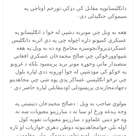
دانګلیسانوپه مقابل کې دډکې،تورخم اوناجي په
سیموکې جنګیدلی دی۰
هغه به ویل چې مونږبه دشپې له خوا د انګلیسانو په
عسکري کمپونو داړه اچوله چې په دې اثربه دانګلیس
عسکردډیرولانجوسره مخامخ وه ده به ویل:په هغه
شپواوورځوکې چې صالح محمدخان عسکري افغاني
منصبدار ماتې وخوړه مونږ برید پرینښود بلکه د غرونو
په څوکو کې مودشپې له خوا اورونه ددې لپاره بلول
چې ترڅو انګلیسي عساکر پدې پوه شي چې مجاهدینو
دجهادمحازندی پریښودلی اودمقابلې لپاره حاضر دي ۰
مولوي صاحب به ویل : دصالح محمدخان دتیښتې په
وجه پـدغه ورځ او سبا ته د مبارزینو معنویات ښه نه
وه خو دیني علماوو د مبارزینو معنویات تقویه کول
اوله بلې خوامجاهدینوته دوطن دهرې خوازیات او تازه
مرستې رسیدلې اوپه ټولوبریدونوکې ملي مقاومت