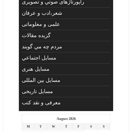
راپورتاژهای صوتي و تصويری
شعر،ادب و عرفان
علمی و معلوماتی
گزیده مقالات
مردم چه مي گويند
مسايل اجتماعي
مسايل هنری
مسایل بین المللی
مسایل تاریخی
معرفی و نقد کتب
August 2026
M
T
W
T
F
S
S