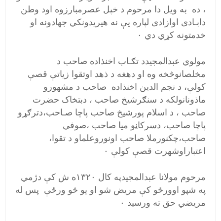
، ده به ویل دا مرحوم د خپل عصرمبارزوه اود وطن
دابـادی اوازادی لپاره یې نه هیریدونکي جهادونه او
خدمتونه کړي دي ۰
مولوي عبدالمجیدد تګـاب اخنذاده صاحب د
مخلصانوڅخه وه او دهغه د ذهد اوتقوا زیاتې قصې
کولې، د نجم الدین اخنذاده صاحب د مشهورو
ماذونانولکه د سنګرشیخ صاحب ، دبتخاک حضرت
صاحب ، د اسلام پورشیخ صاحب پاچا صـاحب،دترګړو
پاچا صاحب، دسرکاڼو میا صاحب ،صوفي
صاحب،چکنورملا صاحب اونوروعلماو د تقوا،
اعتباراوشهرت قصې کولې ۰
مرحوم مولانا عبدالمجیدپه کال ۱۳۲۰ه ش کې دژمي
په شپو اوورځو کې مریض شو او یو څو ورځې پس له
مریضي حق ته ورسید ۰