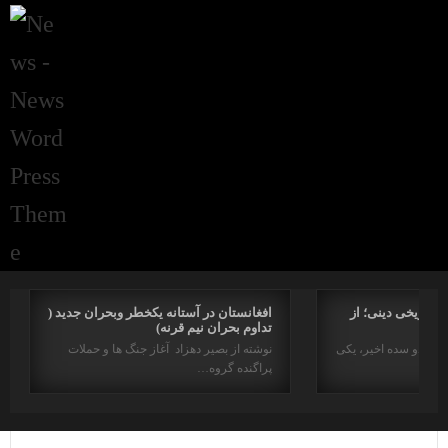
راتاریخی دینی؛ از
افغانستان در آستانه یکخطر وبحران جدید (
تداوم بحران نیم قرنه)
د در دو سده اخیر، یکی
نوشته از بصیر دهزاد آغاز جنگ ها و حملات
پراگنده گروه…