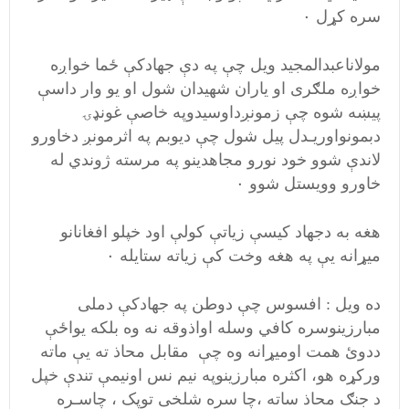
سره کړل ۰
مولاناعبدالمجید ویل چې په دې جهادکې ځما خواږه
خواږه ملګری او یاران شهیدان شول او یو وار داسې
پیښه شوه چې زمونږداوسیدوپه خاصې غونډۍ
دبمونواوریـدل پیل شول چې دیوبم په اثرمونږ دخاورو
لاندې شوو خود نورو مجاهدینو په مرسته ژوندي له
خاورو وویستل شوو ۰
هغه به دجهاد کیسې زیاتې کولې اود خپلو افغانانو
میړانه یې په هغه وخت کې زیاته ستایله ۰
ده ویل : افسوس چې دوطن په جهادکې دملی
مبارزینوسره کافي وسله اوا
ذ
وقه نه وه بلکه یواځې
ددوئ همت اومیړانه وه چې مقابل محاذ ته یې ماته
ورکړه هو، اکثره مبارزینوپه نیم نس اونیمې تندې خپل
د جنګ محاذ ساته ،چا سره شلخی توپک ، چاسـره