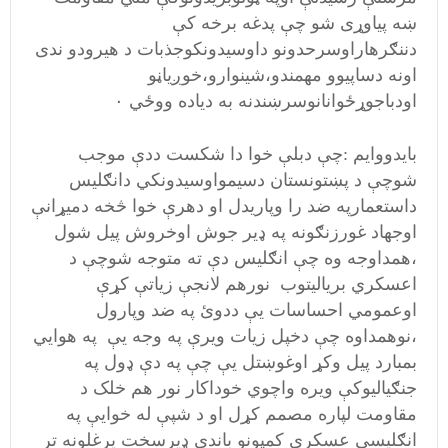
ښه پیاوړی شو چې پدغه برخه کې
دننګرهاراوسرحدونو داوسیدونکوجذبات د هیرودو ندی
اونه دساپیوو مهمندو،شینوارو،خوږیاڼو
اودباجوړځوانانوسرښندنه به دیاده ووځي ۰
بایدووایم :چې دبلې خوا دا شکست ددې موجب
شوچې د پښتونستان دسیمواوسیدونکي دانګلیس
داستعمارپه ضد را وپاریدل او دهرې خوا څخه دمیړانې
اوجهاد غورزنګونه په ډیر جوش اوخروش پیل شول
،همداوجه وه چې انګلیس دې ته متوجه شوچې د
اعسکري بریالیتوب نورهم لانجې زیاتې کړې
اوعمومي احساسات یې ددوئ په ضد وپارول
،نوهمداوه چې دخپل زیات ویرې په وجه یې په هوایي
بمبارد پیل وکړ اوغوښتل یې چې په دې ډول په
جنګیالیوکې ویره واچوي خوداکار نور هم خلک د
مقاومت لپاره مصمم کړل او د شپې له خوایې په
انګلیسي عسکري کمپونو باندې ډیرسخت یرغلونه تر