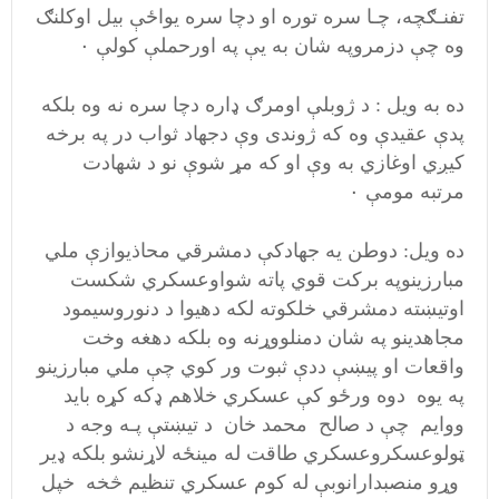
تفنـګچه، چـا سره توره او دچا سره یواځې بیل اوکلنګ
وه چې دزمروپه شان به یې په اورحملې کولې ۰
ده به ویل : د ژوبلې اومرګ ډاره دچا سره نه وه بلکه
پدې عقیدې وه که ژوندی وې دجهاد ثواب در په برخه
کیږي اوغازي به وې او که مړ شوې نو د شهادت
مرتبه مومې ۰
ده ویل: دوطن يه جهادکې دمشرقي محاذیوازې ملي
مبارزینوپه برکت قوي پاته شواوعسکري شکست
اوتیښته دمشرقي خلکوته لکه دهیوا د دنوروسیمود
مجاهدینو په شان دمنلووړنه وه بلکه دهغه وخت
واقعات او پیښې ددې ثبوت ور کوي چې ملي مبارزینو
په یوه دوه ورځو کې عسکري خلاهم ډکه کړه باید
ووایم چې د صالح محمد خان د تیښتې پـه وجه د
ټولوعسکروعسکري طاقت له مینځه لاړنشو بلکه ډیر
وړو منصبدارانوبې له کوم عسکري تنظیم څخه خپل