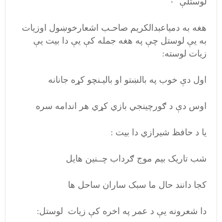
لوستلې ۰
هغه به دمیاعبدالکریم صاحـب اشعارخوښول اوزیات
به یې لوستل چې په هغه جمله کې یې دا بیت یې
زیات لوسته:
اول دې خوب په بالښتو او بالیـنچو کړه جانانه
اوس دې د ګورچینجي بازي کړي هر اندامه سره
یا د حافظ شیرازي دا بیت :
شب تاریک بیم موج ګرداب چــنین هایل
کجا دانند حال ما سبک ساران ساحل ها
دا شعرونه یې د عمر په اخره کې زیات لوستل: