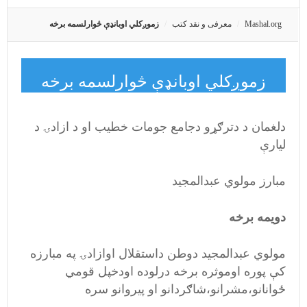
Mashal.org
معرفی و نقد کتب
زموږکلي اوبانډې څوارلسمه برخه
زموږکلي اوبانډې څوارلسمه برخه
دلغمان د دترګړو دجامع جومات خطیب او د ازادۍ د
لیارې
مبارز مولوي عبدالمجید
دویمه برخه
مولوي عبدالمجید دوطن داستقلال اوازادۍ په مبارزه
کې پوره اوموثره برخه درلوده اودخپل قومي
ځوانانو،مشرانو،شاګردانو او پیروانو سره