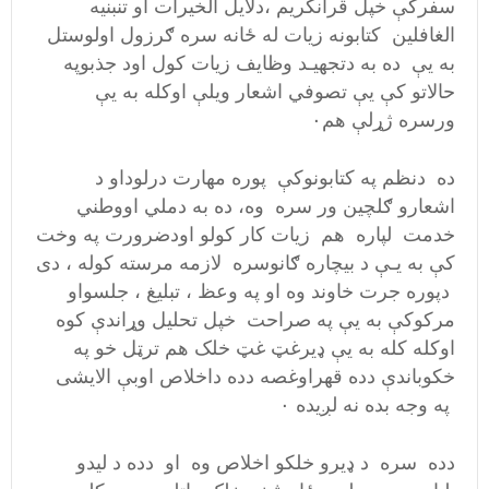
سفرکې خپل قرانکریم ،دلایل الخیرات او تنبنیه
الغافلین کتابونه زیات له ځانه سره ګرزول اولوستل
به یې ده به دتجهیـد وظایف زیات کول اود جذبوپه
حالاتو کې یې تصوفي اشعار ویلې اوکله به یې
ورسره ژړلې هم۰
ده دنظم په کتابونوکې پوره مهارت درلوداو د
اشعارو ګلچین ور سره وه، ده به دملي اووطني
خدمت لپاره هم زیات کار کولو اودضرورت په وخت
کې به یـې د بیچاره ګانوسره لازمه مرسته کوله ، دی
دپوره جرت خاوند وه او په وعظ ، تبلیغ ، جلسواو
مرکوکې به یې په صراحت خپل تحلیل وړاندې کوه
اوکله کله به یې ډیرغټ غټ خلک هم ترټل خو په
خکوباندې دده قهراوغصه دده داخلاص اوبې الایشی
په وجه بده نه لږیده ۰
دده سره د ډیرو خلکو اخلاص وه او دده د لیدو